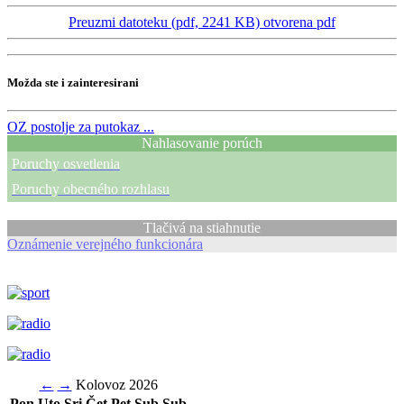
Preuzmi datoteku (pdf, 2241 KB)
otvorena pdf
Možda ste i zainteresirani
OZ
postolje za putokaz ...
Nahlasovanie porúch
Poruchy osvetlenia
Poruchy obecného rozhlasu
Tlačivá na stiahnutie
Oznámenie verejného funkcionára
←
→
Kolovoz 2026
Pon
Uto
Sri
Čet
Pet
Sub
Sub