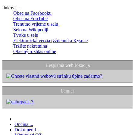
linkovi ...
Obec na Facebooku
Obec na YouTube
Trenutno vrijeme u selu
Selo na Wikipediji
Tvrtke u selu
Elektronická verzia týždenníka Kysuce
Tržište nekretnina
Obecný rozhlas online
Besplatna web-lokacija
banner
Općina ...
Dokumenti ...