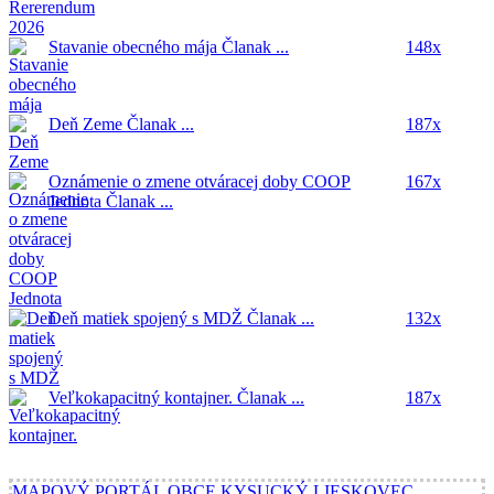
Stavanie obecného mája
Članak ...
148x
Deň Zeme
Članak ...
187x
Oznámenie o zmene otváracej doby COOP
167x
Jednota
Članak ...
Deň matiek spojený s MDŽ
Članak ...
132x
Veľkokapacitný kontajner.
Članak ...
187x
MAPOVÝ PORTÁL OBCE KYSUCKÝ LIESKOVEC