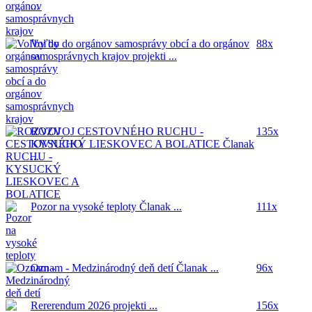
...
Voľby do orgánov samosprávy obcí a do orgánov
88x
samosprávnych krajov
projekti ...
ROZVOJ CESTOVNÉHO RUCHU -
135x
KYSUCKÝ LIESKOVEC A BOLATICE
Članak
...
Pozor na vysoké teploty
Članak ...
111x
Oznam - Medzinárodný deň detí
Članak ...
96x
Rererendum 2026
projekti ...
156x