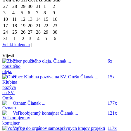
27
28
29
30
31
1
2
3
4
5
6
7
8
9
10
11
12
13
14
15
16
17
18
19
20
21
22
23
24
25
26
27
28
29
30
31
1
2
3
4
5
6
Veliki kalendar
|
Vijesti ...
Zber použitého oleja.
Članak ...
6x
Obec Klubina pozýva na SV. Omšu
Članak ...
15x
Oznam
Članak ...
177x
Veľkoobjemný kontajner
Članak ...
121x
Voľby do orgánov samosprávnych krajov
projekti
117x