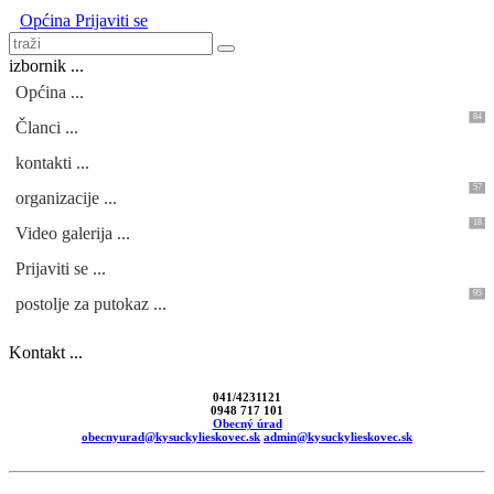
Općina
Prijaviti se
izbornik ...
Općina ...
84
Članci ...
kontakti ...
57
organizacije ...
18
Video galerija ...
Prijaviti se ...
95
postolje za putokaz ...
Kontakt ...
041/4231121
0948 717 101
Obecný úrad
obecnyurad@kysuckylieskovec.sk
admin@kysuckylieskovec.sk