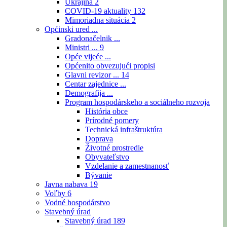
Ukrajina
2
COVID-19 aktuality
132
Mimoriadna situácia
2
Općinski ured ...
Gradonačelnik ...
Ministri ...
9
Opće vijeće ...
Općenito obvezujući propisi
Glavni revizor ...
14
Centar zajednice ...
Demografija ...
Program hospodárskeho a sociálneho rozvoja
História obce
Prírodné pomery
Technická infraštruktúra
Doprava
Životné prostredie
Obyvateľstvo
Vzdelanie a zamestnanosť
Bývanie
Javna nabava
19
Voľby
6
Vodné hospodárstvo
Stavebný úrad
Stavebný úrad
189