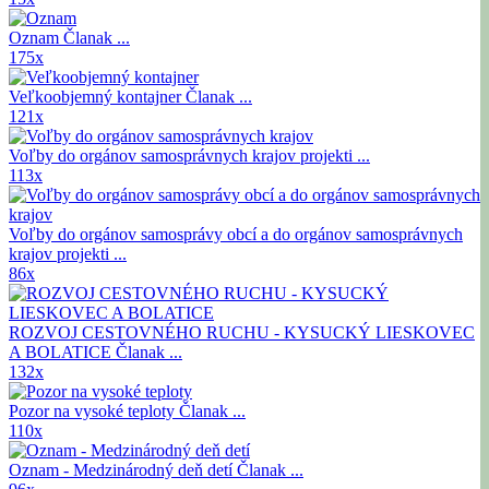
Oznam
Članak ...
175x
Veľkoobjemný kontajner
Članak ...
121x
Voľby do orgánov samosprávnych krajov
projekti ...
113x
Voľby do orgánov samosprávy obcí a do orgánov samosprávnych
krajov
projekti ...
86x
ROZVOJ CESTOVNÉHO RUCHU - KYSUCKÝ LIESKOVEC
A BOLATICE
Članak ...
132x
Pozor na vysoké teploty
Članak ...
110x
Oznam - Medzinárodný deň detí
Članak ...