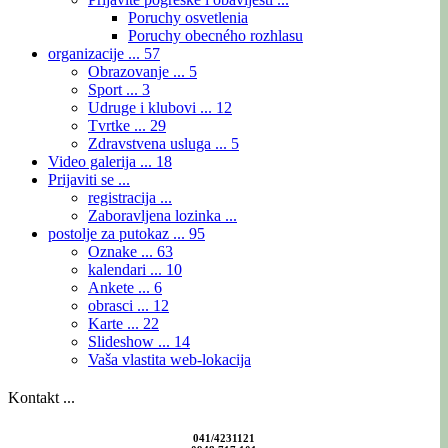
Poruchy osvetlenia
Poruchy obecného rozhlasu
organizacije ...
57
Obrazovanje ...
5
Sport ...
3
Udruge i klubovi ...
12
Tvrtke ...
29
Zdravstvena usluga ...
5
Video galerija ...
18
Prijaviti se ...
registracija ...
Zaboravljena lozinka ...
postolje za putokaz ...
95
Oznake ...
63
kalendari ...
10
Ankete ...
6
obrasci ...
12
Karte ...
22
Slideshow ...
14
Vaša vlastita web-lokacija
Kontakt ...
041/4231121