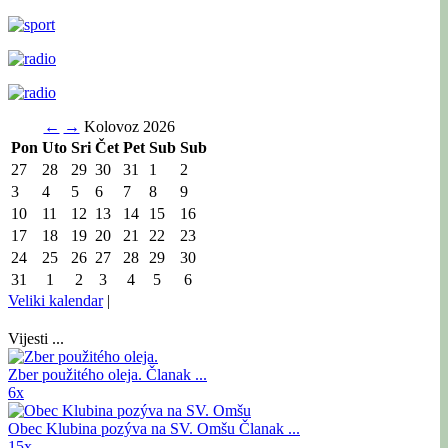
←
→
Kolovoz 2026
Pon
Uto
Sri
Čet
Pet
Sub
Sub
27
28
29
30
31
1
2
3
4
5
6
7
8
9
10
11
12
13
14
15
16
17
18
19
20
21
22
23
24
25
26
27
28
29
30
31
1
2
3
4
5
6
Veliki kalendar
|
Vijesti ...
Zber použitého oleja.
Članak ...
6x
Obec Klubina pozýva na SV. Omšu
Članak ...
15x