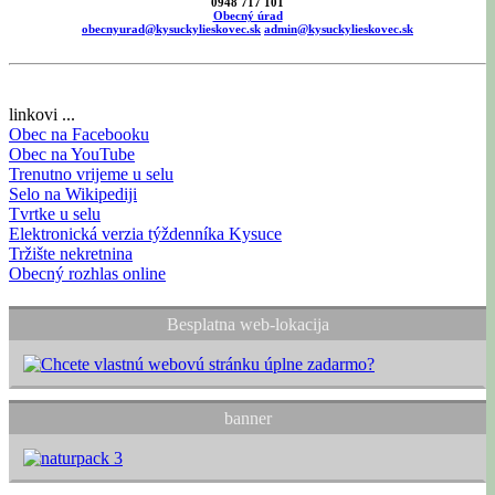
0948 717 101
Obecný úrad
obecnyurad@kysuckylieskovec.sk
admin@kysuckylieskovec.sk
linkovi ...
Obec na Facebooku
Obec na YouTube
Trenutno vrijeme u selu
Selo na Wikipediji
Tvrtke u selu
Elektronická verzia týždenníka Kysuce
Tržište nekretnina
Obecný rozhlas online
Besplatna web-lokacija
banner