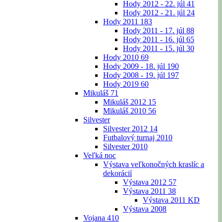
Hody 2012 - 22. júl
41
Hody 2012 - 21. júl
24
Hody 2011
183
Hody 2011 - 17. júl
88
Hody 2011 - 16. júl
65
Hody 2011 - 15. júl
30
Hody 2010
69
Hody 2009 - 18. júl
190
Hody 2008 - 19. júl
197
Hody 2019
60
Mikuláš
71
Mikuláš 2012
15
Mikuláš 2010
56
Silvester
Silvester 2012
14
Futbalový turnaj 2010
Silvester 2010
Veľká noc
Výstava veľkonočných kraslíc a
dekorácií
Výstava 2012
57
Výstava 2011
38
Výstava 2011 KD
Výstava 2008
Vojana
410