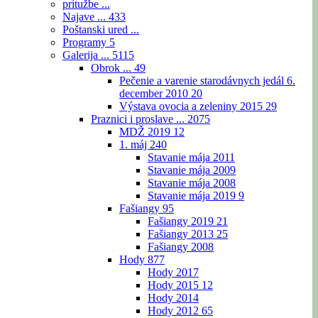
pritužbe ...
Najave ...
433
Poštanski ured ...
Programy
5
Galerija ...
5115
Obrok ...
49
Pečenie a varenie starodávnych jedál 6.
december 2010
20
Výstava ovocia a zeleniny 2015
29
Praznici i proslave ...
2075
MDŽ 2019
12
1. máj
240
Stavanie mája 2011
Stavanie mája 2009
Stavanie mája 2008
Stavanie mája 2019
9
Fašiangy
95
Fašiangy 2019
21
Fašiangy 2013
25
Fašiangy 2008
Hody
877
Hody 2017
Hody 2015
12
Hody 2014
Hody 2012
65