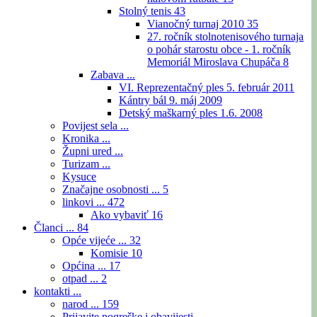
Stolný tenis
43
Vianočný turnaj 2010
35
27. ročník stolnotenisového turnaja
o pohár starostu obce - 1. ročník
Memoriál Miroslava Chupáča
8
Zabava ...
VI. Reprezentačný ples 5. február 2011
Kántry bál 9. máj 2009
Detský maškarný ples 1.6. 2008
Povijest sela ...
Kronika ...
Župni ured ...
Turizam ...
Kysuce
Značajne osobnosti ...
5
linkovi ...
472
Ako vybaviť
16
Članci ...
84
Opće vijeće ...
32
Komisie
10
Općina ...
17
otpad ...
2
kontakti ...
narod ...
159
Prijavite pogreške i obavijesti ...