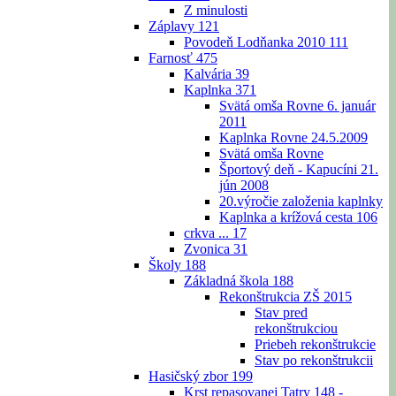
Z minulosti
Záplavy
121
Povodeň Lodňanka 2010
111
Farnosť
475
Kalvária
39
Kaplnka
371
Svätá omša Rovne 6. január
2011
Kaplnka Rovne 24.5.2009
Svätá omša Rovne
Športový deň - Kapucíni 21.
jún 2008
20.výročie založenia kaplnky
Kaplnka a krížová cesta
106
crkva ...
17
Zvonica
31
Školy
188
Základná škola
188
Rekonštrukcia ZŠ 2015
Stav pred
rekonštrukciou
Priebeh rekonštrukcie
Stav po rekonštrukcii
Hasičský zbor
199
Krst repasovanej Tatry 148 -