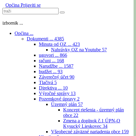
Općina
Prijaviti se
izbornik ...
Općina ...
Dokumenti ...
4385
Minuta od OZ ...
423
Nahrávky OZ na Youtube
57
ugovori ...
866
računi ...
168
Narudžbe ...
1587
budžet ...
93
Záverečný účet
90
Tlačivá
5
Direktiva ...
10
Výročné správy
13
Pozemkové úpravy
2
Územný plán
57
Koncept riešenia - územný plán
obce
22
Zmena a doplnok č.1 ÚPN-O
Kysucký Lieskovec
34
Všeobecné záväzné nariadenia obce
159