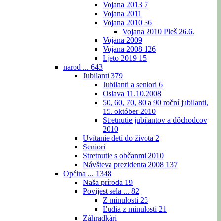
Vojana 2013
7
Vojana 2011
Vojana 2010
36
Vojana 2010 Pleš 26.6.
Vojana 2009
Vojana 2008
126
Ljeto 2019
15
narod ...
643
Jubilanti
379
Jubilanti a seniori
6
Oslava 11.10.2008
50, 60, 70, 80 a 90 roční jubilanti,
15. október 2010
Stretnutie jubilantov a dôchodcov
2010
Uvítanie detí do života
2
Seniori
Stretnutie s občanmi 2010
Návšteva prezidenta 2008
137
Općina ...
1348
Naša príroda
19
Povijest sela ...
82
Z minulosti
23
Ľudia z minulosti
21
Záhradkári