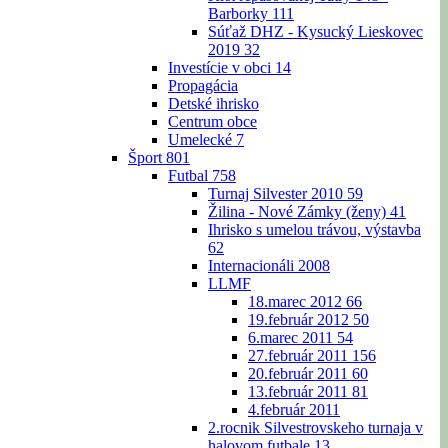
Barborky
111
Súťaž DHZ - Kysucký Lieskovec
2019
32
Investície v obci
14
Propagácia
Detské ihrisko
Centrum obce
Umelecké
7
Šport
801
Futbal
758
Turnaj Silvester 2010
59
Žilina - Nové Zámky (ženy)
41
Ihrisko s umelou trávou, výstavba
62
Internacionáli 2008
LLMF
18.marec 2012
66
19.február 2012
50
6.marec 2011
54
27.február 2011
156
20.február 2011
60
13.február 2011
81
4.február 2011
2.rocnik Silvestrovskeho turnaja v
halovom futbale
13