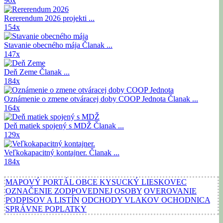
96x
Rererendum 2026
projekti ...
154x
Stavanie obecného mája
Članak ...
147x
Deň Zeme
Članak ...
184x
Oznámenie o zmene otváracej doby COOP Jednota
Članak ...
164x
Deň matiek spojený s MDŽ
Članak ...
129x
Veľkokapacitný kontajner.
Članak ...
184x
MAPOVÝ PORTÁL OBCE KYSUCKÝ LIESKOVEC
OZNAČENIE ZODPOVEDNEJ OSOBY
OVEROVANIE
PODPISOV A LISTÍN
ODCHODY VLAKOV OCHODNICA
SPRÁVNE POPLATKY