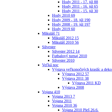
Hody 2011 - 17. júl
88
Hody 2011 - 16. júl
65
Hody 2011 - 15. júl
30
Hody 2010
69
Hody 2009 - 18. júl
190
Hody 2008 - 19. júl
197
Hody 2019
60
Mikuláš
71
Mikuláš 2012
15
Mikuláš 2010
56
Silvester
Silvester 2012
14
Futbalový turnaj 2010
Silvester 2010
Veľká noc
Výstava veľkonočných kraslíc a dekor
Výstava 2012
57
Výstava 2011
38
Výstava 2011 KD
Výstava 2008
Vojana
410
Vojana 2013
7
Vojana 2011
Vojana 2010
36
Vojana 2010 Pleš 26.6.