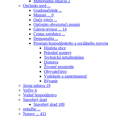
Mimoriadna situácia
2
Općinski ured ...
Gradonačelnik ...
Ministri ...
9
Opće vijeće ...
Općenito obvezujući propisi
Glavni revizor ...
14
Centar zajednice ...
Demografija ...
Program hospodárskeho a sociálneho rozvoja
História obce
Prírodné pomery
Technická infraštruktúra
Doprava
Životné prostredie
Obyvateľstvo
Vzdelanie a zamestnanosť
Bývanie
Javna nabava
19
Voľby
6
Vodné hospodárstvo
Stavebný úrad
Stavebný úrad
189
pritužbe ...
Najave ...
431