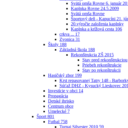
Svätá omša Rovne 6. január 20
Kaplnka Rovne 24.5.2009
Svätá omša Rovne
Športový deň - Kapucíni 21. jú
20.výročie založenia kaplnky
Kaplnka a krížová cesta
106
crkva ...
17
Zvonica
31
Školy
188
Základná škola
188
Rekonštrukcia ZŠ 2015
Stav pred rekonštrukciou
Priebeh rekonštrukcie
Stav po rekonštrukcii
Hasičský zbor
199
Krst repasovanej Tatry 148 - Barbor
Súťaž DHZ - Kysucký Lieskovec 20
Investície v obci
14
Propagácia
Detské ihrisko
Centrum obce
Umelecké
7
Šport
801
Futbal
758
Turnaj Silvester 2010
59