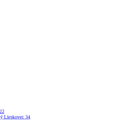
22
ý Lieskovec
34