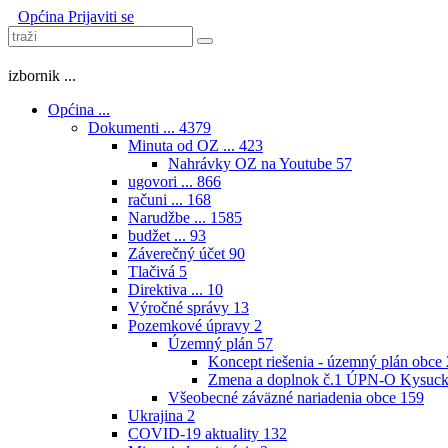
Općina
Prijaviti se
izbornik ...
Općina ...
Dokumenti ...
4379
Minuta od OZ ...
423
Nahrávky OZ na Youtube
57
ugovori ...
866
računi ...
168
Narudžbe ...
1585
budžet ...
93
Záverečný účet
90
Tlačivá
5
Direktiva ...
10
Výročné správy
13
Pozemkové úpravy
2
Územný plán
57
Koncept riešenia - územný plán obce
Zmena a doplnok č.1 ÚPN-O Kysuck
Všeobecné záväzné nariadenia obce
159
Ukrajina
2
COVID-19 aktuality
132