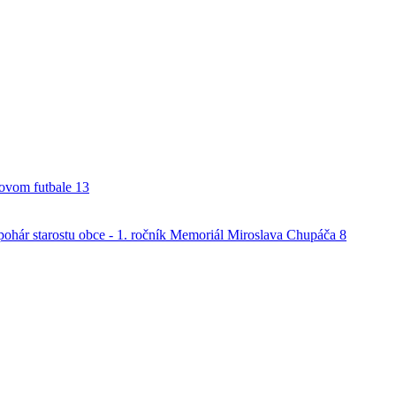
alovom futbale
13
o pohár starostu obce - 1. ročník Memoriál Miroslava Chupáča
8