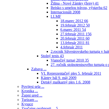
Žilina - Nové Zámky (ženy)
41
Ihrisko s umelou trávou, výstavba
62
Internacionáli 2008
LLMF
18.marec 2012
66
19.február 2012
50
6.marec 2011
54
27.február 2011
156
20.február 2011
60
13.február 2011
81
4.február 2011
2.rocnik Silvestrovskeho turnaja v h
Stolný tenis
43
Vianočný turnaj 2010
35
27. ročník stolnotenisového turnaja 
Zabava ...
VI. Reprezentačný ples 5. február 2011
Kántry bál 9. máj 2009
Detský maškarný ples 1.6. 2008
Povijest sela ...
Kronika ...
Župni ured ...
Turizam ...
Kysuce
Značajne osobnosti ...
5