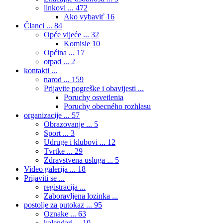
linkovi ...
472
Ako vybaviť
16
Članci ...
84
Opće vijeće ...
32
Komisie
10
Općina ...
17
otpad ...
2
kontakti ...
narod ...
159
Prijavite pogreške i obavijesti ...
Poruchy osvetlenia
Poruchy obecného rozhlasu
organizacije ...
57
Obrazovanje ...
5
Sport ...
3
Udruge i klubovi ...
12
Tvrtke ...
29
Zdravstvena usluga ...
5
Video galerija ...
18
Prijaviti se ...
registracija ...
Zaboravljena lozinka ...
postolje za putokaz ...
95
Oznake ...
63
kalendari ...
10