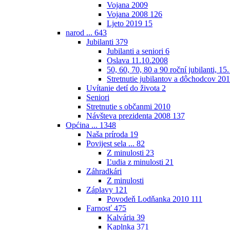
Vojana 2009
Vojana 2008
126
Ljeto 2019
15
narod ...
643
Jubilanti
379
Jubilanti a seniori
6
Oslava 11.10.2008
50, 60, 70, 80 a 90 roční jubilanti, 15
Stretnutie jubilantov a dôchodcov 20
Uvítanie detí do života
2
Seniori
Stretnutie s občanmi 2010
Návšteva prezidenta 2008
137
Općina ...
1348
Naša príroda
19
Povijest sela ...
82
Z minulosti
23
Ľudia z minulosti
21
Záhradkári
Z minulosti
Záplavy
121
Povodeň Lodňanka 2010
111
Farnosť
475
Kalvária
39
Kaplnka
371