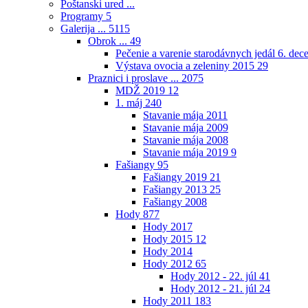
Poštanski ured ...
Programy
5
Galerija ...
5115
Obrok ...
49
Pečenie a varenie starodávnych jedál 6. de
Výstava ovocia a zeleniny 2015
29
Praznici i proslave ...
2075
MDŽ 2019
12
1. máj
240
Stavanie mája 2011
Stavanie mája 2009
Stavanie mája 2008
Stavanie mája 2019
9
Fašiangy
95
Fašiangy 2019
21
Fašiangy 2013
25
Fašiangy 2008
Hody
877
Hody 2017
Hody 2015
12
Hody 2014
Hody 2012
65
Hody 2012 - 22. júl
41
Hody 2012 - 21. júl
24
Hody 2011
183