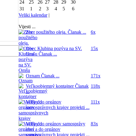
24
25
26
27
28
29
30
31
1
2
3
4
5
6
Veliki kalendar
|
Vijesti ...
Zber použitého oleja.
Članak ...
6x
Obec Klubina pozýva na SV.
15x
Omšu
Članak ...
Oznam
Članak ...
171x
Veľkoobjemný kontajner
Članak
118x
...
Voľby do orgánov
111x
samosprávnych krajov
projekti ...
Voľby do orgánov samosprávy
83x
obcí a do orgánov
samosprávnych krajov
projekti ...