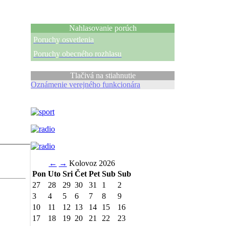
Nahlasovanie porúch
Poruchy osvetlenia
Poruchy obecného rozhlasu
Tlačivá na stiahnutie
Oznámenie verejného funkcionára
←
→
Kolovoz 2026
Pon
Uto
Sri
Čet
Pet
Sub
Sub
27
28
29
30
31
1
2
3
4
5
6
7
8
9
10
11
12
13
14
15
16
17
18
19
20
21
22
23