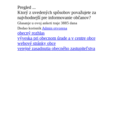
Pregled ...
Ktorý z uvedených spôsobov považujete za
najvhodnejší pre informovanie občanov?
Glasanje u ovoj anketi traje 3885 dana
Dodao korisnik
Admin
otvorena
obecný rozhlas
výveska pri obecnom úrade a v centre obce
webové stránky obce
verejné zasadnutia obecného zastupiteľstva