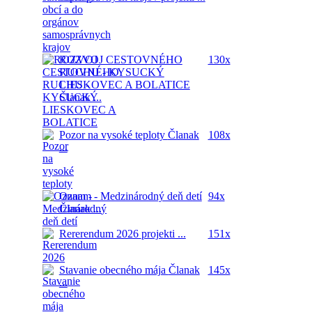
ROZVOJ CESTOVNÉHO
130x
RUCHU - KYSUCKÝ
LIESKOVEC A BOLATICE
Članak ...
Pozor na vysoké teploty
Članak
108x
...
Oznam - Medzinárodný deň detí
94x
Članak ...
Rererendum 2026
projekti ...
151x
Stavanie obecného mája
Članak
145x
...