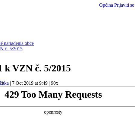
Općina
Prijaviti se
é nariadenia obce
N č. 5/2015
1 k VZN č. 5/2015
žitka
|
7 Oct 2019 at 9:49
|
90x
|