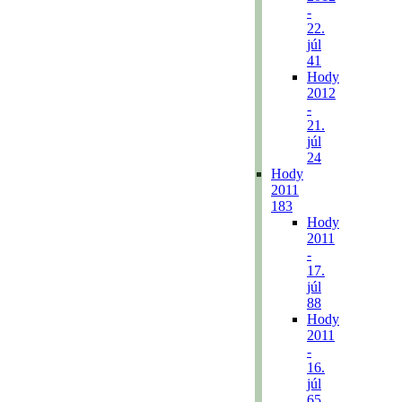
-
22.
júl
41
Hody
2012
-
21.
júl
24
Hody
2011
183
Hody
2011
-
17.
júl
88
Hody
2011
-
16.
júl
65