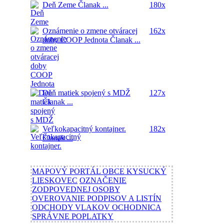
Deň Zeme
Članak ...
180x
Oznámenie o zmene otváracej
162x
doby COOP Jednota
Članak ...
Deň matiek spojený s MDŽ
127x
Članak ...
Veľkokapacitný kontajner.
182x
Članak ...
MAPOVÝ PORTÁL OBCE KYSUCKÝ
LIESKOVEC
OZNAČENIE
ZODPOVEDNEJ OSOBY
OVEROVANIE PODPISOV A LISTÍN
ODCHODY VLAKOV OCHODNICA
SPRÁVNE POPLATKY