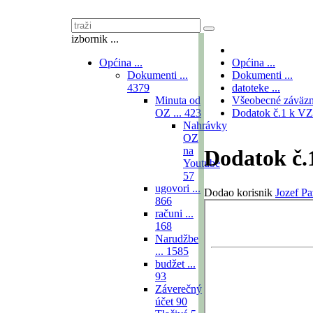
izbornik ...
Općina ...
Općina ...
Dokumenti ...
Dokumenti ...
4379
datoteke ...
Minuta od
Všeobecné záväzn
OZ ...
423
Dodatok č.1 k VZ
Nahrávky
OZ
na
Dodatok č.
Youtube
57
ugovori ...
Dodao korisnik
Jozef Pa
866
računi ...
168
Narudžbe
...
1585
budžet ...
93
Záverečný
účet
90