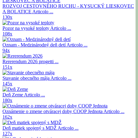
ROZVOJ CESTOVNÉHO RUCHU - KYSUCKÝ LIESKOVEC
A BOLATICE
Articolo ...
130x
Pozor na vysoké teploty
Articolo ...
108x
Oznam - Medzinárodný deň detí
Articolo ...
94x
Rererendum 2026
progetti ...
151x
Stavanie obecného mája
Articolo ...
145x
Deň Zeme
Articolo ...
180x
Oznámenie o zmene otváracej doby COOP Jednota
Articolo ...
162x
Deň matiek spojený s MDŽ
Articolo ...
127x