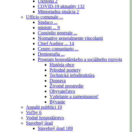
Ukrajina
2
COVID-19 aktuality
132
Mimoriadna situácia
2
Ufficio comunale ...
Sindaco ...
ministri ...
9
Consiglio generale ...
Normative generalmente vincolanti
Chief Auditor ...
14
Centro comunitario ...
Demografia ...
Program hospodárskeho a sociálneho rozvoja
História obce
Prírodné pomery
Technická infraštruktúra
Doprava
Životné prostredie
Obyvateľstvo
Vzdelanie a zamestnanosť
Bývanie
Appalti pubblici
19
Voľby
6
Vodné hospodárstvo
Stavebný úrad
Stavebný úrad
189