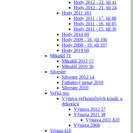
Hody 2012 - 22. júl
41
Hody 2012 - 21. júl
24
Hody 2011
183
Hody 2011 - 17. júl
88
Hody 2011 - 16. júl
65
Hody 2011 - 15. júl
30
Hody 2010
69
Hody 2009 - 18. júl
190
Hody 2008 - 19. júl
197
Hody 2019
60
Mikuláš
71
Mikuláš 2012
15
Mikuláš 2010
56
Silvester
Silvester 2012
14
Futbalový turnaj 2010
Silvester 2010
Veľká noc
Výstava veľkonočných kraslíc a
dekorácií
Výstava 2012
57
Výstava 2011
38
Výstava 2011 KD
Výstava 2008
Vojana
410