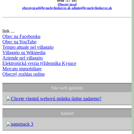
0948 717 101
Obecný úrad
obecnyurad@kysuckylieskovec.sk
admin@kysuckylieskovec.sk
link ...
Obec na Facebooku
Obec na YouTube
Tempo attuale nel villaggio
Villaggio su Wikipedia
Aziende nel villaggio
Elektronická verzia týždenníka Kysuce
Mercato immobiliare
Obecný rozhlas online
Sito web gratuito
banner