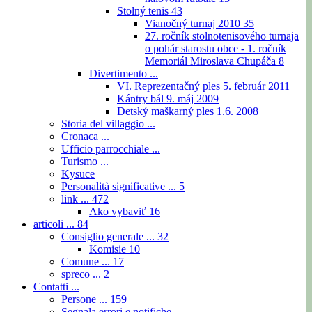
Stolný tenis
43
Vianočný turnaj 2010
35
27. ročník stolnotenisového turnaja
o pohár starostu obce - 1. ročník
Memoriál Miroslava Chupáča
8
Divertimento ...
VI. Reprezentačný ples 5. február 2011
Kántry bál 9. máj 2009
Detský maškarný ples 1.6. 2008
Storia del villaggio ...
Cronaca ...
Ufficio parrocchiale ...
Turismo ...
Kysuce
Personalità significative ...
5
link ...
472
Ako vybaviť
16
articoli ...
84
Consiglio generale ...
32
Komisie
10
Comune ...
17
spreco ...
2
Contatti ...
Persone ...
159
Segnala errori e notifiche ...