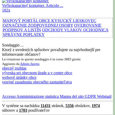
Veľkokapacitný kontajner.
Articolo ...
182x
MAPOVÝ PORTÁL OBCE KYSUCKÝ LIESKOVEC
OZNAČENIE ZODPOVEDNEJ OSOBY
OVEROVANIE
PODPISOV A LISTÍN
ODCHODY VLAKOV OCHODNICA
SPRÁVNE POPLATKY
Sondaggio ...
Ktorý z uvedených spôsobov považujete za najvhodnejší pre
informovanie občanov?
La votazione in questo sondaggio è in corso 3885 giorni
Aggiunto da
Admin
Aperto
obecný rozhlas
výveska pri obecnom úrade a v centre obce
webové stránky obce
verejné zasadnutia obecného zastupiteľstva
Accesso
Amministrazione
statistica
Mappa del sito
GDPR
Webmail
V systéme sa nachádza
11431
stránok,
5356
obrázkov,
1974
súborov a
1703
používateľov