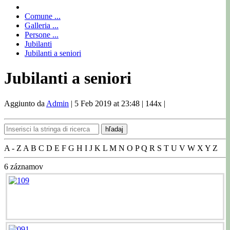
Comune ...
Galleria ...
Persone ...
Jubilanti
Jubilanti a seniori
Jubilanti a seniori
Aggiunto da
Admin
|
5 Feb 2019 at 23:48
|
144x
|
hľadaj
A - Z
A
B
C
D
E
F
G
H
I
J
K
L
M
N
O
P
Q
R
S
T
U
V
W
X
Y
Z
6
záznamov