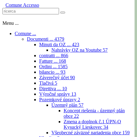
Comune
Accesso
Menu ...
Comune ...
Documenti ...
4379
Minuti da OZ ...
423
Nahrávky OZ na Youtube
57
contratti ...
866
Fatture ...
168
Ordini ...
1585
bilancio ...
93
Záverečný účet
90
Tlačivá
5
Direttiva ...
10
Výročné správy
13
Pozemkové úpravy
2
Územný plán
57
Koncept riešenia - územný plán
obce
22
Zmena a doplnok č.1 ÚPN-O
Kysucký Lieskovec
34
Všeobecné záväzné nariadenia obce
159