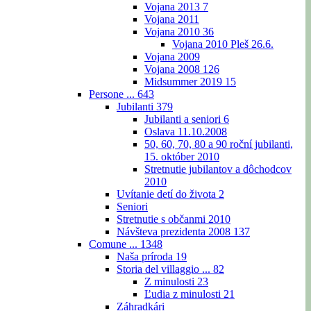
Vojana 2013
7
Vojana 2011
Vojana 2010
36
Vojana 2010 Pleš 26.6.
Vojana 2009
Vojana 2008
126
Midsummer 2019
15
Persone ...
643
Jubilanti
379
Jubilanti a seniori
6
Oslava 11.10.2008
50, 60, 70, 80 a 90 roční jubilanti,
15. október 2010
Stretnutie jubilantov a dôchodcov
2010
Uvítanie detí do života
2
Seniori
Stretnutie s občanmi 2010
Návšteva prezidenta 2008
137
Comune ...
1348
Naša príroda
19
Storia del villaggio ...
82
Z minulosti
23
Ľudia z minulosti
21
Záhradkári