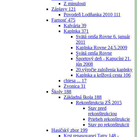
Z minulosti
Záplavy
121
Povodeň Lodňanka 2010
111
Farnosť
475
Kalvária
39
Kaplnka
371
Svätá omša Rovne 6. január
2011
Kaplnka Rovne 24.5.2009
Svätá omša Rovne
Športový deň - Kapucíni 21.
jún 2008
20.výročie založenia kaplnky
Kaplnka a krížová cesta
106
chiesa ...
17
Zvonica
31
Školy
188
Základná škola
188
Rekonštrukcia ZŠ 2015
Stav pred
rekonštrukciou
Priebeh rekonštrukcie
Stav po rekonštrukcii
Hasičský zbor
199
Krst repasovanej Tatry 148 -