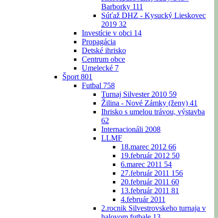
Barborky
111
Súťaž DHZ - Kysucký Lieskovec
2019
32
Investície v obci
14
Propagácia
Detské ihrisko
Centrum obce
Umelecké
7
Šport
801
Futbal
758
Turnaj Silvester 2010
59
Žilina - Nové Zámky (ženy)
41
Ihrisko s umelou trávou, výstavba
62
Internacionáli 2008
LLMF
18.marec 2012
66
19.február 2012
50
6.marec 2011
54
27.február 2011
156
20.február 2011
60
13.február 2011
81
4.február 2011
2.rocnik Silvestrovskeho turnaja v
halovom futbale
13