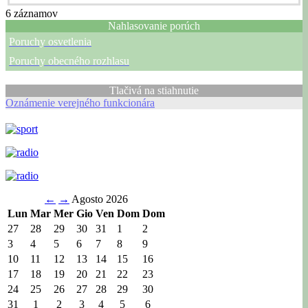
6
záznamov
Nahlasovanie porúch
Poruchy osvetlenia
Poruchy obecného rozhlasu
Tlačivá na stiahnutie
Oznámenie verejného funkcionára
←
→
Agosto 2026
Lun
Mar
Mer
Gio
Ven
Dom
Dom
27
28
29
30
31
1
2
3
4
5
6
7
8
9
10
11
12
13
14
15
16
17
18
19
20
21
22
23
24
25
26
27
28
29
30
31
1
2
3
4
5
6