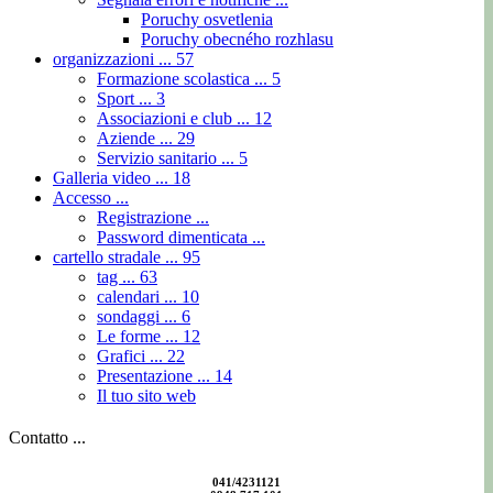
Poruchy osvetlenia
Poruchy obecného rozhlasu
organizzazioni ...
57
Formazione scolastica ...
5
Sport ...
3
Associazioni e club ...
12
Aziende ...
29
Servizio sanitario ...
5
Galleria video ...
18
Accesso ...
Registrazione ...
Password dimenticata ...
cartello stradale ...
95
tag ...
63
calendari ...
10
sondaggi ...
6
Le forme ...
12
Grafici ...
22
Presentazione ...
14
Il tuo sito web
Contatto ...
041/4231121