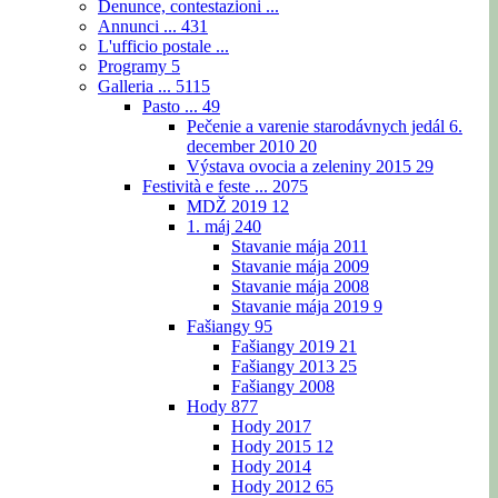
Denunce, contestazioni ...
Annunci ...
431
L'ufficio postale ...
Programy
5
Galleria ...
5115
Pasto ...
49
Pečenie a varenie starodávnych jedál 6.
december 2010
20
Výstava ovocia a zeleniny 2015
29
Festività e feste ...
2075
MDŽ 2019
12
1. máj
240
Stavanie mája 2011
Stavanie mája 2009
Stavanie mája 2008
Stavanie mája 2019
9
Fašiangy
95
Fašiangy 2019
21
Fašiangy 2013
25
Fašiangy 2008
Hody
877
Hody 2017
Hody 2015
12
Hody 2014
Hody 2012
65