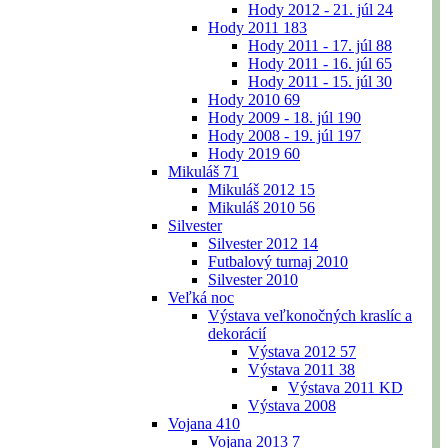
Hody 2012 - 21. júl
24
Hody 2011
183
Hody 2011 - 17. júl
88
Hody 2011 - 16. júl
65
Hody 2011 - 15. júl
30
Hody 2010
69
Hody 2009 - 18. júl
190
Hody 2008 - 19. júl
197
Hody 2019
60
Mikuláš
71
Mikuláš 2012
15
Mikuláš 2010
56
Silvester
Silvester 2012
14
Futbalový turnaj 2010
Silvester 2010
Veľká noc
Výstava veľkonočných kraslíc a
dekorácií
Výstava 2012
57
Výstava 2011
38
Výstava 2011 KD
Výstava 2008
Vojana
410
Vojana 2013
7