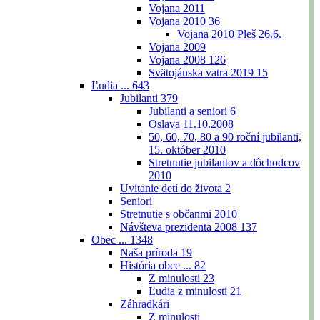
Vojana 2011
Vojana 2010
36
Vojana 2010 Pleš 26.6.
Vojana 2009
Vojana 2008
126
Svätojánska vatra 2019
15
Ľudia ...
643
Jubilanti
379
Jubilanti a seniori
6
Oslava 11.10.2008
50, 60, 70, 80 a 90 roční jubilanti,
15. október 2010
Stretnutie jubilantov a dôchodcov
2010
Uvítanie detí do života
2
Seniori
Stretnutie s občanmi 2010
Návšteva prezidenta 2008
137
Obec ...
1348
Naša príroda
19
História obce ...
82
Z minulosti
23
Ľudia z minulosti
21
Záhradkári
Z minulosti