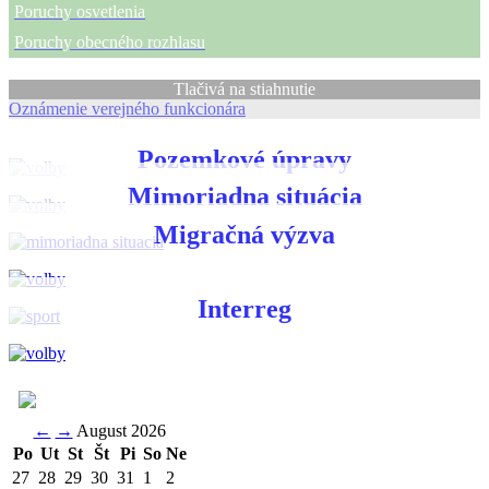
Poruchy osvetlenia
Poruchy obecného rozhlasu
Tlačivá na stiahnutie
Oznámenie verejného funkcionára
Pozemkové úpravy
Mimoriadna situácia
Migračná výzva
Interreg
←
→
August 2026
Po
Ut
St
Št
Pi
So
Ne
27
28
29
30
31
1
2