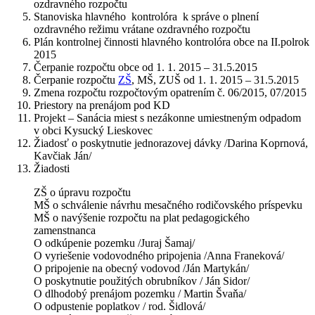
ozdravného rozpočtu
Stanoviska hlavného kontrolóra k správe o plnení
ozdravného režimu vrátane ozdravného rozpočtu
Plán kontrolnej činnosti hlavného kontrolóra obce na II.polrok
2015
Čerpanie rozpočtu obce od 1. 1. 2015 – 31.5.2015
Čerpanie rozpočtu
ZŠ
, MŠ, ZUŠ od 1. 1. 2015 – 31.5.2015
Zmena rozpočtu rozpočtovým opatrením č. 06/2015, 07/2015
Priestory na prenájom pod KD
Projekt – Sanácia miest s nezákonne umiestneným odpadom
v obci Kysucký Lieskovec
Žiadosť o poskytnutie jednorazovej dávky /Darina Koprnová,
Kavčiak Ján/
Žiadosti
ZŠ o úpravu rozpočtu
MŠ o schválenie návrhu mesačného rodičovského príspevku
MŠ o navýšenie rozpočtu na plat pedagogického
zamenstnanca
O odkúpenie pozemku /Juraj Šamaj/
O vyriešenie vodovodného pripojenia /Anna Franeková/
O pripojenie na obecný vodovod /Ján Martykán/
O poskytnutie použitých obrubníkov / Ján Sidor/
O dlhodobý prenájom pozemku / Martin Švaňa/
O odpustenie poplatkov / rod. Šidlová/