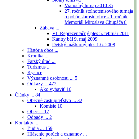
Vianočný turnaj 2010
35
27. ročník stolnotenisového turnaja
o pohár starostu obce - 1. ročník
Memoriál Miroslava Chupáča
8
Zábava ...
VI. Reprezentačný ples 5. február 2011
Kántry bál 9. máj 2009
Detský maškarný ples 1.6. 2008
História obce ...
Kronika ...
Farský úrad ...
Turizmus ...
Kysuce
Významné osobnosti ...
5
Odkazy ...
472
Ako vybaviť
16
Články ...
84
Obecné zastupiteľstvo ...
32
Komisie
10
Obec ...
17
Odpady ...
2
Kontakty ...
Ľudia ...
159
Hlásenie porúch a oznamov ...