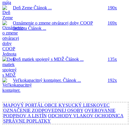
Deň Zeme
Článok ...
190x
Oznámenie o zmene otváracej doby COOP
169x
Jednota
Článok ...
Deň matiek spojený s MDŽ
Článok ...
135x
Veľkokapacitný kontajner.
Článok ...
192x
MAPOVÝ PORTÁL OBCE KYSUCKÝ LIESKOVEC
OZNAČENIE ZODPOVEDNEJ OSOBY
OVEROVANIE
PODPISOV A LISTÍN
ODCHODY VLAKOV OCHODNICA
SPRÁVNE POPLATKY