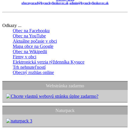
obecnyurad@kysuckylieskovec.sk
admin@kysuckylieskovec.sk
Odkazy ...
Obec na Facebooku
Obec na YouTube
Aktuálne počasie v obci
Mapa obce na Google
Obec na Wikipedii
Firmy v obci
Elektronická verzia týždenníka Kysuce
Trh nehnuteľností
Obecný rozhlas online
Webstránka zadarmo
Naturpack