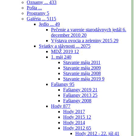
Oznamy ...
433
Pošta ...
Programy
5
Galéria ...
5115
Jedlo ...
49
Pečenie a varenie starodávnych jedál 6.
december 2010
20
Výstava ovocia a zeleniny 2015
29
Sviatky a slávnosti ...
2075
MDŽ 2019
12
1. máj
240
Stavanie mája 2011
Stavanie mája 2009
Stavanie mája 2008
Stavanie mája 2019
9
Fašiangy
95
Fašiangy 2019
21
Fašiangy 2013
25
Fašiangy 2008
Hody
877
Hody 2017
Hody 2015
12
Hody 2014
Hody 2012
65
Hody 2012 - 22. júl
41