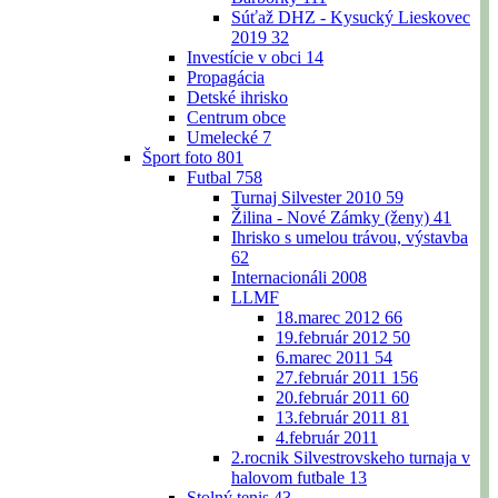
Súťaž DHZ - Kysucký Lieskovec
2019
32
Investície v obci
14
Propagácia
Detské ihrisko
Centrum obce
Umelecké
7
Šport foto
801
Futbal
758
Turnaj Silvester 2010
59
Žilina - Nové Zámky (ženy)
41
Ihrisko s umelou trávou, výstavba
62
Internacionáli 2008
LLMF
18.marec 2012
66
19.február 2012
50
6.marec 2011
54
27.február 2011
156
20.február 2011
60
13.február 2011
81
4.február 2011
2.rocnik Silvestrovskeho turnaja v
halovom futbale
13
Stolný tenis
43