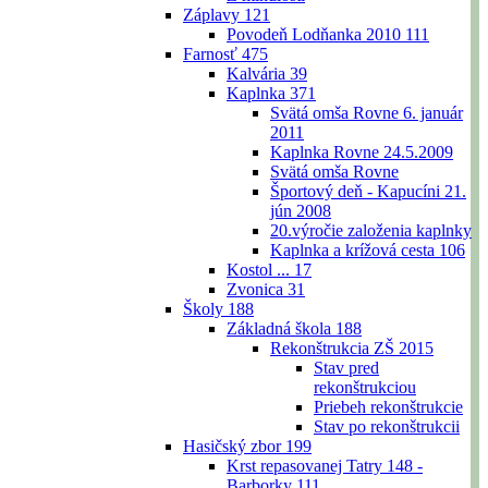
Záplavy
121
Povodeň Lodňanka 2010
111
Farnosť
475
Kalvária
39
Kaplnka
371
Svätá omša Rovne 6. január
2011
Kaplnka Rovne 24.5.2009
Svätá omša Rovne
Športový deň - Kapucíni 21.
jún 2008
20.výročie založenia kaplnky
Kaplnka a krížová cesta
106
Kostol ...
17
Zvonica
31
Školy
188
Základná škola
188
Rekonštrukcia ZŠ 2015
Stav pred
rekonštrukciou
Priebeh rekonštrukcie
Stav po rekonštrukcii
Hasičský zbor
199
Krst repasovanej Tatry 148 -
Barborky
111