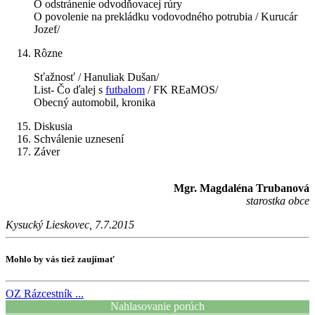
O odstránenie odvodňovacej rúry
O povolenie na prekládku vodovodného potrubia / Kurucár
Jozef/
Rôzne
Sťažnosť / Hanuliak Dušan/
List- Čo ďalej s
futbalom
/ FK REaMOS/
Obecný automobil, kronika
Diskusia
Schválenie uznesení
Záver
Mgr. Magdaléna Trubanová
starostka obce
Kysucký Lieskovec, 7.7.2015
Mohlo by vás tiež zaujímať
OZ
Rázcestník ...
Nahlasovanie porúch