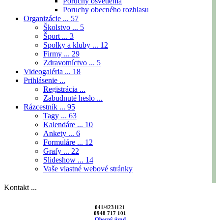
Poruchy osvetlenia
Poruchy obecného rozhlasu
Organizácie ...
57
Školstvo ...
5
Šport ...
3
Spolky a kluby ...
12
Firmy ...
29
Zdravotníctvo ...
5
Videogaléria ...
18
Prihlásenie ...
Registrácia ...
Zabudnuté heslo ...
Rázcestník ...
95
Tagy ...
63
Kalendáre ...
10
Ankety ...
6
Formuláre ...
12
Grafy ...
22
Slideshow ...
14
Vaše vlastné webové stránky
Kontakt ...
041/4231121
0948 717 101
Obecný úrad