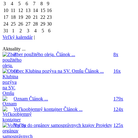
3
4
5
6
7
8
9
10
11
12
13
14
15
16
17
18
19
20
21
22
23
24
25
26
27
28
29
30
31
1
2
3
4
5
6
Veľký kalendár
|
Aktuality ...
Zber použitého oleja.
Článok ...
8x
Obec Klubina pozýva na SV. Omšu
Článok ...
16x
Oznam
Článok ...
179x
Veľkoobjemný kontajner
Článok ...
124x
Voľby do orgánov samosprávnych krajov
Projekty
125x
...