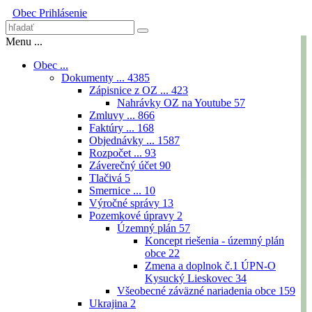
Obec
Prihlásenie
Menu ...
Obec ...
Dokumenty ...
4385
Zápisnice z OZ ...
423
Nahrávky OZ na Youtube
57
Zmluvy ...
866
Faktúry ...
168
Objednávky ...
1587
Rozpočet ...
93
Záverečný účet
90
Tlačivá
5
Smernice ...
10
Výročné správy
13
Pozemkové úpravy
2
Územný plán
57
Koncept riešenia - územný plán
obce
22
Zmena a doplnok č.1 ÚPN-O
Kysucký Lieskovec
34
Všeobecné záväzné nariadenia obce
159
Ukrajina
2