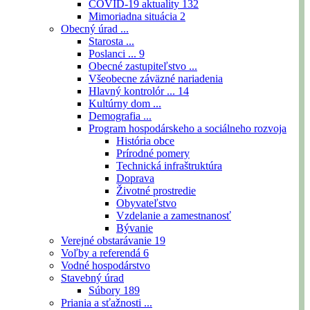
COVID-19 aktuality
132
Mimoriadna situácia
2
Obecný úrad ...
Starosta ...
Poslanci ...
9
Obecné zastupiteľstvo ...
Všeobecne záväzné nariadenia
Hlavný kontrolór ...
14
Kultúrny dom ...
Demografia ...
Program hospodárskeho a sociálneho rozvoja
História obce
Prírodné pomery
Technická infraštruktúra
Doprava
Životné prostredie
Obyvateľstvo
Vzdelanie a zamestnanosť
Bývanie
Verejné obstarávanie
19
Voľby a referendá
6
Vodné hospodárstvo
Stavebný úrad
Súbory
189
Priania a sťažnosti ...