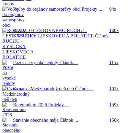
Voľby do orgánov samosprávy obcí
Projekty ...
94x
ROZVOJ CESTOVNÉHO RUCHU -
140x
KYSUCKÝ LIESKOVEC A BOLATICE
Článok
...
Pozor na vysoké teploty
Článok ...
115x
Oznam - Medzinárodný deň detí
Článok ...
101x
Rererendum 2026
Projekty ...
159x
Stavanie obecného mája
Článok ...
156x