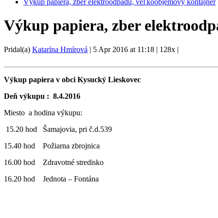
Výkup papiera, zber elektroodpadu, veľkoobjemový kontajner
Výkup papiera, zber elektrood
Pridal(a)
Katarína Hmírová
|
5 Apr 2016 at 11:18
|
128x
|
Výkup papiera v obci Kysucký Lieskovec
Deň výkupu : 8.4.2016
Miesto a hodina výkupu:
15.20 hod Šamajovia, pri č.d.539
15.40 hod Požiarna zbrojnica
16.00 hod Zdravotné stredisko
16.20 hod Jednota – Fontána