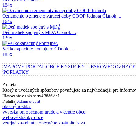
184x
Oznámenie o zmene otváracej doby COOP Jednota
Článok ...
164x
Deň matiek spojený s MDŽ
Článok ...
129x
Veľkokapacitný kontajner.
Článok ...
185x
MAPOVÝ PORTÁL OBCE KYSUCKÝ LIESKOVEC
OZNAČE
POPLATKY
Anketa ...
Ktorý z uvedených spôsobov považujete za najvhodnejší pre inform
Hlasovanie v ankete trvá 3886 dní
Pridal(a)
Admin
otvoriť
obecný rozhlas
výveska pri obecnom úrade a v centre obce
webové stránky obce
verejné zasadnutia obecného zastupiteľstva