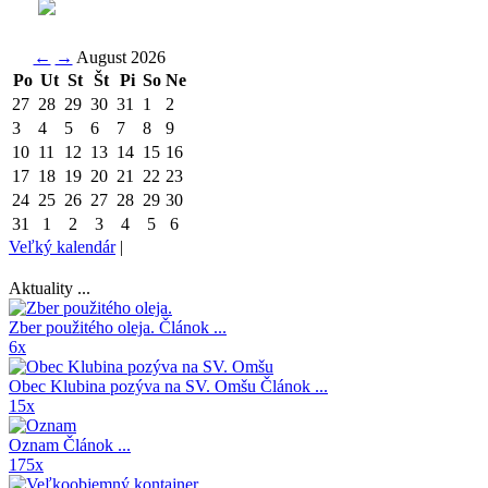
←
→
August 2026
Po
Ut
St
Št
Pi
So
Ne
27
28
29
30
31
1
2
3
4
5
6
7
8
9
10
11
12
13
14
15
16
17
18
19
20
21
22
23
24
25
26
27
28
29
30
31
1
2
3
4
5
6
Veľký kalendár
|
Aktuality ...
Zber použitého oleja.
Článok ...
6x
Obec Klubina pozýva na SV. Omšu
Článok ...
15x
Oznam
Článok ...
175x