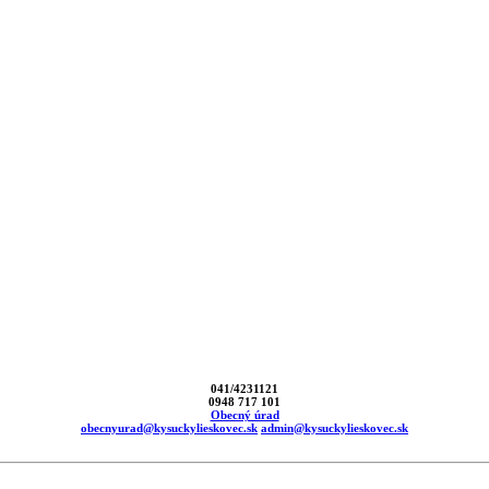
041/4231121
0948 717 101
Obecný úrad
obecnyurad@kysuckylieskovec.sk
admin@kysuckylieskovec.sk