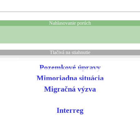
Nahlasovanie porúch
Tlačivá na stiahnutie
Pozemkové úpravy
Mimoriadna situácia
Migračná výzva
Interreg