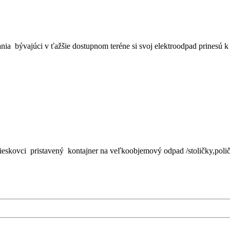
nia bývajúci v ťažšie dostupnom teréne si svoj elektroodpad prinesú k 
ovci pristavený kontajner na veľkoobjemový odpad /stoličky,poličky,