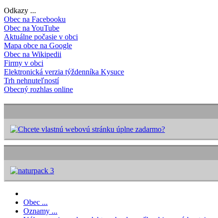
Odkazy ...
Obec na Facebooku
Obec na YouTube
Aktuálne počasie v obci
Mapa obce na Google
Obec na Wikipedii
Firmy v obci
Elektronická verzia týždenníka Kysuce
Trh nehnuteľností
Obecný rozhlas online
Obec ...
Oznamy ...