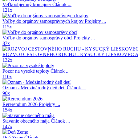
Veľkoobjemný kontajner
Článok ...
121x
Voľby do orgánov samosprávnych krajov
Projekty ...
115x
Voľby do orgánov samosprávy obcí
Projekty ...
87x
ROZVOJ CESTOVNÉHO RUCHU - KYSUCKÝ LIESKOVEC A
132x
Pozor na vysoké teploty
Článok ...
110x
Oznam - Medzinárodný deň detí
Článok ...
96x
Rererendum 2026
Projekty ...
154x
Stavanie obecného mája
Článok ...
147x
Deň Zeme
Článok ...