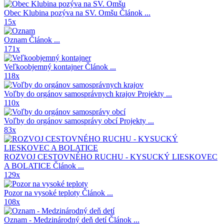
Obec Klubina pozýva na SV. Omšu
Článok ...
15x
Oznam
Článok ...
171x
Veľkoobjemný kontajner
Článok ...
118x
Voľby do orgánov samosprávnych krajov
Projekty ...
110x
Voľby do orgánov samosprávy obcí
Projekty ...
83x
ROZVOJ CESTOVNÉHO RUCHU - KYSUCKÝ LIESKOVEC
A BOLATICE
Článok ...
129x
Pozor na vysoké teploty
Článok ...
108x
Oznam - Medzinárodný deň detí
Článok ...