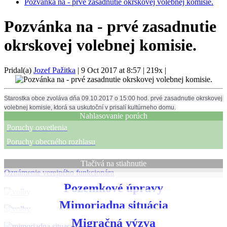
Pozvánka na - prvé zasadnutie okrskovej volebnej komisie.
Pozvánka na - prvé zasadnutie
okrskovej volebnej komisie.
Pridal(a)
Jozef Pažitka
|
9 Oct 2017 at 8:57
|
219x
|
Starostka obce zvoláva dňa 09.10.2017 o 15:00 hod. prvé zasadnutie okrskovej 
volebnej komisie, ktorá sa uskutoční v prisalí kultúrneho domu.
Nahlasovanie porúch
Poruchy osvetlenia
Poruchy obecného rozhlasu
Tlačivá na stiahnutie
Oznámenie verejného funkcionára
Pozemkové úpravy
Mimoriadna situácia
Migračná výzva