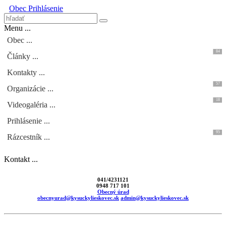
Obec
Prihlásenie
Menu ...
Obec ...
84
Články ...
Kontakty ...
57
Organizácie ...
18
Videogaléria ...
Prihlásenie ...
95
Rázcestník ...
Kontakt ...
041/4231121
0948 717 101
Obecný úrad
obecnyurad@kysuckylieskovec.sk
admin@kysuckylieskovec.sk