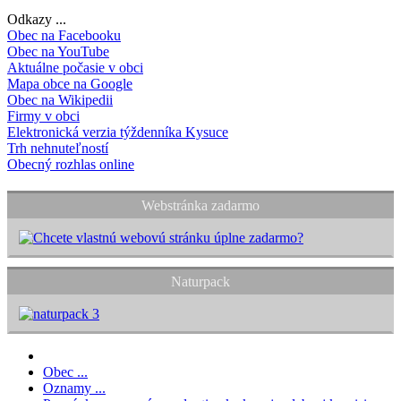
Odkazy ...
Obec na Facebooku
Obec na YouTube
Aktuálne počasie v obci
Mapa obce na Google
Obec na Wikipedii
Firmy v obci
Elektronická verzia týždenníka Kysuce
Trh nehnuteľností
Obecný rozhlas online
Webstránka zadarmo
Naturpack
Obec ...
Oznamy ...