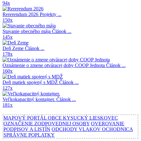
94x
Rererendum 2026
Projekty ...
150x
Stavanie obecného mája
Článok ...
145x
Deň Zeme
Článok ...
178x
Oznámenie o zmene otváracej doby COOP Jednota
Článok ...
160x
Deň matiek spojený s MDŽ
Článok ...
127x
Veľkokapacitný kontajner.
Článok ...
181x
MAPOVÝ PORTÁL OBCE KYSUCKÝ LIESKOVEC
OZNAČENIE ZODPOVEDNEJ OSOBY
OVEROVANIE
PODPISOV A LISTÍN
ODCHODY VLAKOV OCHODNICA
SPRÁVNE POPLATKY