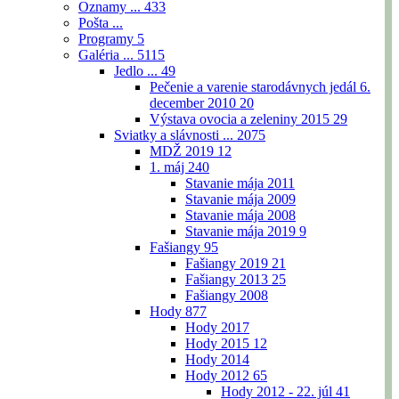
Oznamy ...
433
Pošta ...
Programy
5
Galéria ...
5115
Jedlo ...
49
Pečenie a varenie starodávnych jedál 6.
december 2010
20
Výstava ovocia a zeleniny 2015
29
Sviatky a slávnosti ...
2075
MDŽ 2019
12
1. máj
240
Stavanie mája 2011
Stavanie mája 2009
Stavanie mája 2008
Stavanie mája 2019
9
Fašiangy
95
Fašiangy 2019
21
Fašiangy 2013
25
Fašiangy 2008
Hody
877
Hody 2017
Hody 2015
12
Hody 2014
Hody 2012
65
Hody 2012 - 22. júl
41