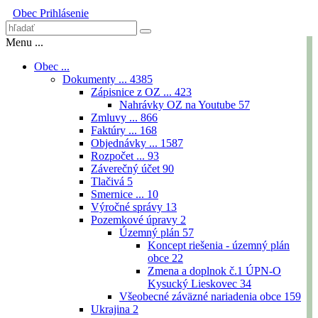
Obec
Prihlásenie
Menu ...
Obec ...
Dokumenty ...
4385
Zápisnice z OZ ...
423
Nahrávky OZ na Youtube
57
Zmluvy ...
866
Faktúry ...
168
Objednávky ...
1587
Rozpočet ...
93
Záverečný účet
90
Tlačivá
5
Smernice ...
10
Výročné správy
13
Pozemkové úpravy
2
Územný plán
57
Koncept riešenia - územný plán
obce
22
Zmena a doplnok č.1 ÚPN-O
Kysucký Lieskovec
34
Všeobecné záväzné nariadenia obce
159
Ukrajina
2