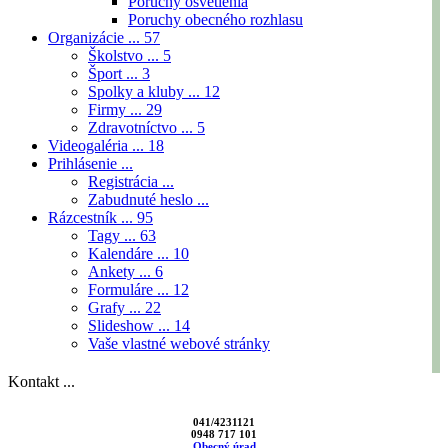
Poruchy osvetlenia
Poruchy obecného rozhlasu
Organizácie ...
57
Školstvo ...
5
Šport ...
3
Spolky a kluby ...
12
Firmy ...
29
Zdravotníctvo ...
5
Videogaléria ...
18
Prihlásenie ...
Registrácia ...
Zabudnuté heslo ...
Rázcestník ...
95
Tagy ...
63
Kalendáre ...
10
Ankety ...
6
Formuláre ...
12
Grafy ...
22
Slideshow ...
14
Vaše vlastné webové stránky
Kontakt ...
041/4231121
0948 717 101
Obecný úrad