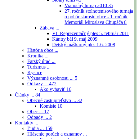
Vianočný turnaj 2010
35
27. ročník stolnotenisového turnaja
o pohár starostu obce - 1. ročník
Memoriál Miroslava Chupáča
8
Zábava ...
VI. Reprezentačný ples 5. február 2011
Kántry bál 9. máj 2009
Detský maškarný ples 1.6. 2008
História obce ...
Kronika ...
Farský úrad ...
Turizmus ...
Kysuce
Významné osobnosti ...
5
Odkazy ...
472
Ako vybaviť
16
Články ...
84
Obecné zastupiteľstvo ...
32
Komisie
10
Obec ...
17
Odpady ...
2
Kontakty ...
Ľudia ...
159
Hlásenie porúch a oznamov ...