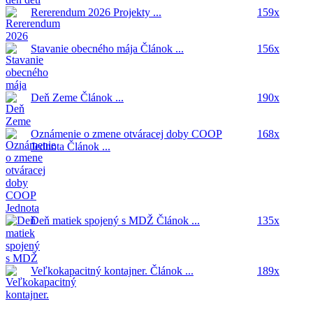
Rererendum 2026
Projekty ...
159x
Stavanie obecného mája
Článok ...
156x
Deň Zeme
Článok ...
190x
Oznámenie o zmene otváracej doby COOP
168x
Jednota
Článok ...
Deň matiek spojený s MDŽ
Článok ...
135x
Veľkokapacitný kontajner.
Článok ...
189x