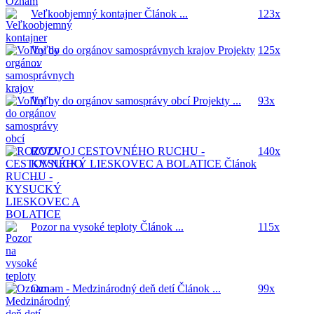
Veľkoobjemný kontajner
Článok ...
123x
Voľby do orgánov samosprávnych krajov
Projekty
125x
...
Voľby do orgánov samosprávy obcí
Projekty ...
93x
ROZVOJ CESTOVNÉHO RUCHU -
140x
KYSUCKÝ LIESKOVEC A BOLATICE
Článok
...
Pozor na vysoké teploty
Článok ...
115x
Oznam - Medzinárodný deň detí
Článok ...
99x