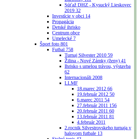
Súťaž DHZ - Kysucký Lieskovec
2019
32
Investície v obci
14
Propagácia
Detské ihrisko
Centrum obce
Umelecké
7
Šport foto
801
Futbal
758
Turnaj Silvester 2010
59
Žilina - Nové Zámky (ženy)
41
Ihrisko s umelou trávou, výstavba
62
Internacionáli 2008
LLMF
18.marec 2012
66
19.február 2012
50
6.marec 2011
54
27.február 2011
156
20.február 2011
60
13.február 2011
81
4.február 2011
2.rocnik Silvestrovskeho turnaja v
halovom futbale
13
Stolný tenis
43