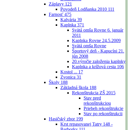
Záplavy
121
Povodeň Lodňanka 2010
111
Farnosť
475
Kalvária
39
Kaplnka
371
Svätá omša Rovne 6. január
2011
Kaplnka Rovne 24.5.2009
Svätá omša Rovne
Športový deň - Kapucíni 21.
jún 2008
20.výročie založenia kaplnky
Kaplnka a krížová cesta
106
Kostol ...
17
Zvonica
31
Školy
188
Základná škola
188
Rekonštrukcia ZŠ 2015
Stav pred
rekonštrukciou
Priebeh rekonštrukcie
Stav po rekonštrukcii
Hasičský zbor
199
Krst repasovanej Tatry 148 -
Barborky
111