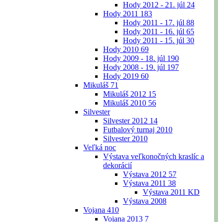
Hody 2012 - 21. júl
24
Hody 2011
183
Hody 2011 - 17. júl
88
Hody 2011 - 16. júl
65
Hody 2011 - 15. júl
30
Hody 2010
69
Hody 2009 - 18. júl
190
Hody 2008 - 19. júl
197
Hody 2019
60
Mikuláš
71
Mikuláš 2012
15
Mikuláš 2010
56
Silvester
Silvester 2012
14
Futbalový turnaj 2010
Silvester 2010
Veľká noc
Výstava veľkonočných kraslíc a
dekorácií
Výstava 2012
57
Výstava 2011
38
Výstava 2011 KD
Výstava 2008
Vojana
410
Vojana 2013
7