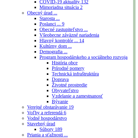
COVID-19 aktuality
132
Mimoriadna situácia
2
Obecný úrad ...
Starosta ...
Poslanci ...
9
Obecné zastupiteľstvo ...
Všeobecne záväzné nariadenia
Hlavný kontrolór ...
14
Kultúrny dom ...
Demografia ...
Program hospodárskeho a sociálneho rozvoja
História obce
Prírodné pomery
Technická infraštruktúra
Doprava
Životné prostredie
Obyvateľstvo
Vzdelanie a zamestnanosť
Bývanie
Verejné obstarávanie
19
Voľby a referendá
6
Vodné hospodárstvo
Stavebný úrad
Súbory
189
Priania a sťažnosti ...