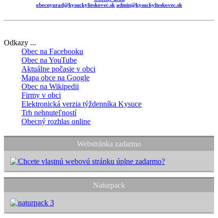
obecnyurad@kysuckylieskovec.sk
admin@kysuckylieskovec.sk
Odkazy ...
Obec na Facebooku
Obec na YouTube
Aktuálne počasie v obci
Mapa obce na Google
Obec na Wikipedii
Firmy v obci
Elektronická verzia týždenníka Kysuce
Trh nehnuteľností
Obecný rozhlas online
Webstránka zadarmo
Naturpack