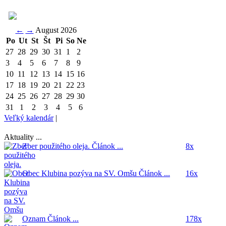
←
→
August 2026
Po
Ut
St
Št
Pi
So
Ne
27
28
29
30
31
1
2
3
4
5
6
7
8
9
10
11
12
13
14
15
16
17
18
19
20
21
22
23
24
25
26
27
28
29
30
31
1
2
3
4
5
6
Veľký kalendár
|
Aktuality ...
Zber použitého oleja.
Článok ...
8x
Obec Klubina pozýva na SV. Omšu
Článok ...
16x
Oznam
Článok ...
178x