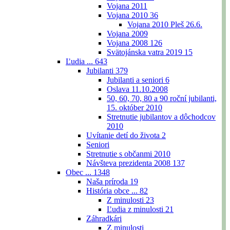
Vojana 2011
Vojana 2010
36
Vojana 2010 Pleš 26.6.
Vojana 2009
Vojana 2008
126
Svätojánska vatra 2019
15
Ľudia ...
643
Jubilanti
379
Jubilanti a seniori
6
Oslava 11.10.2008
50, 60, 70, 80 a 90 roční jubilanti,
15. október 2010
Stretnutie jubilantov a dôchodcov
2010
Uvítanie detí do života
2
Seniori
Stretnutie s občanmi 2010
Návšteva prezidenta 2008
137
Obec ...
1348
Naša príroda
19
História obce ...
82
Z minulosti
23
Ľudia z minulosti
21
Záhradkári
Z minulosti