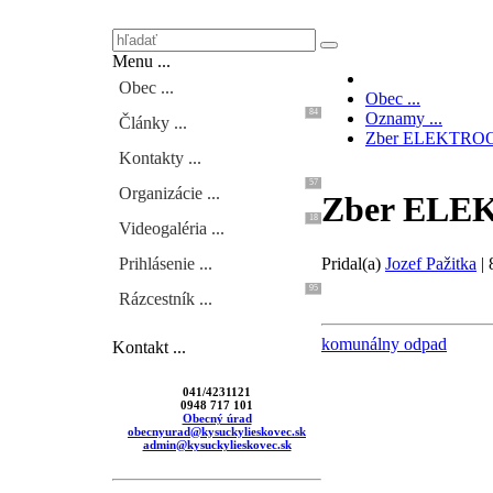
Menu ...
Obec ...
Obec ...
84
Oznamy ...
Články ...
Zber ELEKTR
Kontakty ...
57
Organizácie ...
Zber EL
18
Videogaléria ...
Pridal(a)
Jozef Pažitka
|
Prihlásenie ...
95
Rázcestník ...
komunálny odpad
Kontakt ...
041/4231121
0948 717 101
Obecný úrad
obecnyurad@kysuckylieskovec.sk
admin@kysuckylieskovec.sk