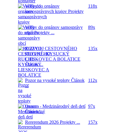
Voľby do orgánov
118x
samosprávnych krajov
Projekty
...
Voľby do orgánov samosprávy
89x
obcí
Projekty ...
ROZVOJ CESTOVNÉHO
135x
RUCHU - KYSUCKÝ
LIESKOVEC A BOLATICE
Článok ...
Pozor na vysoké teploty
Článok
112x
...
Oznam - Medzinárodný deň detí
97x
Článok ...
Rererendum 2026
Projekty ...
157x