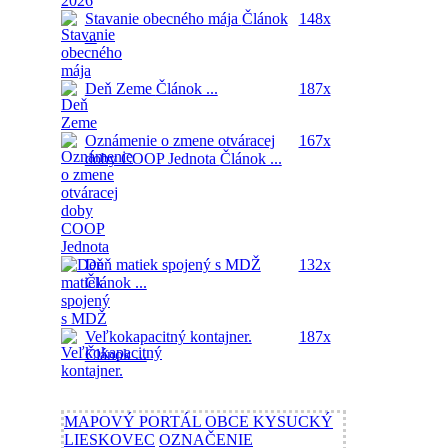
Stavanie obecného mája
Článok
148x
...
Deň Zeme
Článok ...
187x
Oznámenie o zmene otváracej
167x
doby COOP Jednota
Článok ...
Deň matiek spojený s MDŽ
132x
Článok ...
Veľkokapacitný kontajner.
187x
Článok ...
MAPOVÝ PORTÁL OBCE KYSUCKÝ
LIESKOVEC
OZNAČENIE