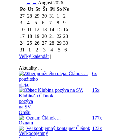
←
→
August 2026
Po
Ut
St
Št
Pi
So
Ne
27
28
29
30
31
1
2
3
4
5
6
7
8
9
10
11
12
13
14
15
16
17
18
19
20
21
22
23
24
25
26
27
28
29
30
31
1
2
3
4
5
6
Veľký kalendár
|
Aktuality ...
Zber použitého oleja.
Článok ...
6x
Obec Klubina pozýva na SV.
15x
Omšu
Článok ...
Oznam
Článok ...
177x
Veľkoobjemný kontajner
Článok
123x
...