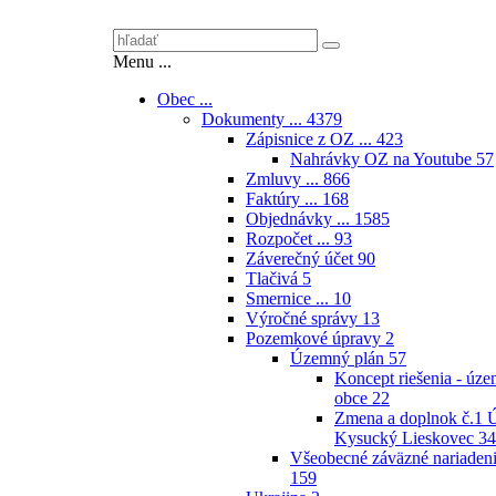
Menu ...
Obec ...
Dokumenty ...
4379
Zápisnice z OZ ...
423
Nahrávky OZ na Youtube
57
Zmluvy ...
866
Faktúry ...
168
Objednávky ...
1585
Rozpočet ...
93
Záverečný účet
90
Tlačivá
5
Smernice ...
10
Výročné správy
13
Pozemkové úpravy
2
Územný plán
57
Koncept riešenia - úz
obce
22
Zmena a doplnok č.1
Kysucký Lieskovec
34
Všeobecné záväzné nariaden
159