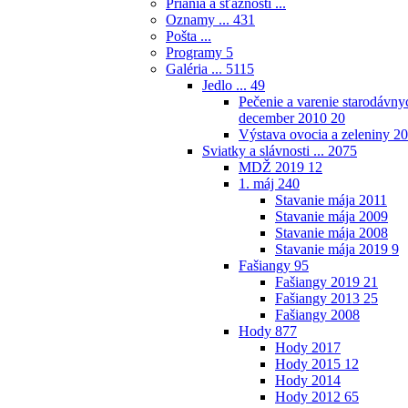
Priania a sťažnosti ...
Oznamy ...
431
Pošta ...
Programy
5
Galéria ...
5115
Jedlo ...
49
Pečenie a varenie starodávnyc
december 2010
20
Výstava ovocia a zeleniny 2
Sviatky a slávnosti ...
2075
MDŽ 2019
12
1. máj
240
Stavanie mája 2011
Stavanie mája 2009
Stavanie mája 2008
Stavanie mája 2019
9
Fašiangy
95
Fašiangy 2019
21
Fašiangy 2013
25
Fašiangy 2008
Hody
877
Hody 2017
Hody 2015
12
Hody 2014
Hody 2012
65