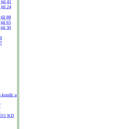
 júl
41
 júl
24
 júl
88
 júl
65
 júl
30
0
7
kraslíc a
7
8
2011 KD