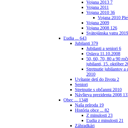
Vojana 2013
7
Vojana 2011
Vojana 2010
36
Vojana 2010 Ple
Vojana 2009
Vojana 2008
126
Svätojánska vatra 201
Ľudia ...
643
Jubilanti
379
Jubilanti a seniori
6
Oslava 11.10.2008
50, 60, 70, 80 a 90 roč
jubilanti, 15. október 
Stretnutie jubilantov 
2010
Uvítanie detí do života
2
Seniori
Stretnutie s občanmi 2010
Návšteva prezidenta 2008
13
Obec ...
1348
Naša príroda
19
História obce ...
82
Z minulosti
23
Ľudia z minulosti
21
Záhradkári