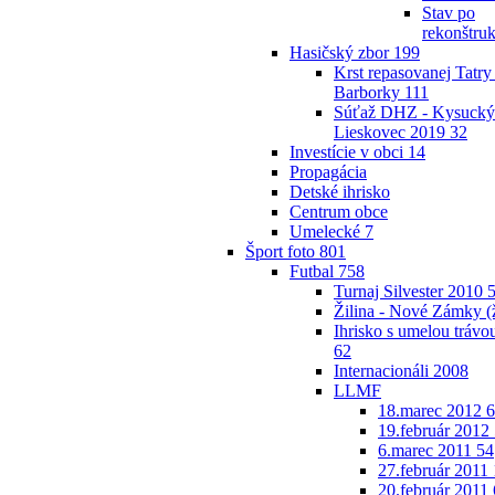
Stav po
rekonštruk
Hasičský zbor
199
Krst repasovanej Tatry
Barborky
111
Súťaž DHZ - Kysucký
Lieskovec 2019
32
Investície v obci
14
Propagácia
Detské ihrisko
Centrum obce
Umelecké
7
Šport foto
801
Futbal
758
Turnaj Silvester 2010
Žilina - Nové Zámky 
Ihrisko s umelou trávo
62
Internacionáli 2008
LLMF
18.marec 2012
6
19.február 2012
6.marec 2011
54
27.február 2011
20.február 2011