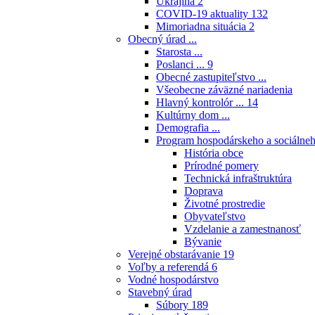
Ukrajina
2
COVID-19 aktuality
132
Mimoriadna situácia
2
Obecný úrad ...
Starosta ...
Poslanci ...
9
Obecné zastupiteľstvo ...
Všeobecne záväzné nariadenia
Hlavný kontrolór ...
14
Kultúrny dom ...
Demografia ...
Program hospodárskeho a sociálneh
História obce
Prírodné pomery
Technická infraštruktúra
Doprava
Životné prostredie
Obyvateľstvo
Vzdelanie a zamestnanosť
Bývanie
Verejné obstarávanie
19
Voľby a referendá
6
Vodné hospodárstvo
Stavebný úrad
Súbory
189