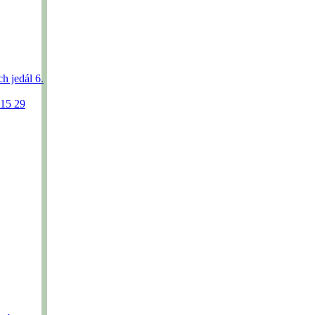
h jedál 6.
015
29