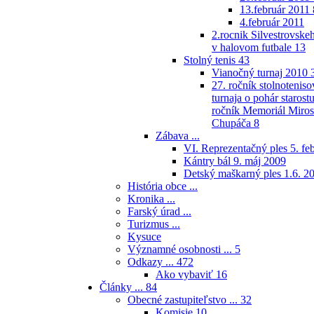
13.február 2011
4.február 2011
2.rocnik Silvestrovskeh
v halovom futbale
13
Stolný tenis
43
Vianočný turnaj 2010
27. ročník stolnotenis
turnaja o pohár starostu
ročník Memoriál Miros
Chupáča
8
Zábava ...
VI. Reprezentačný ples 5. fe
Kántry bál 9. máj 2009
Detský maškarný ples 1.6. 2
História obce ...
Kronika ...
Farský úrad ...
Turizmus ...
Kysuce
Významné osobnosti ...
5
Odkazy ...
472
Ako vybaviť
16
Články ...
84
Obecné zastupiteľstvo ...
32
Komisie
10