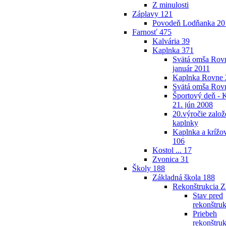
Z minulosti
Záplavy
121
Povodeň Lodňanka 2
Farnosť
475
Kalvária
39
Kaplnka
371
Svätá omša Rovn
január 2011
Kaplnka Rovne 
Svätá omša Rov
Športový deň - 
21. jún 2008
20.výročie založ
kaplnky
Kaplnka a krížov
106
Kostol ...
17
Zvonica
31
Školy
188
Základná škola
188
Rekonštrukcia 
Stav pred
rekonštru
Priebeh
rekonštruk