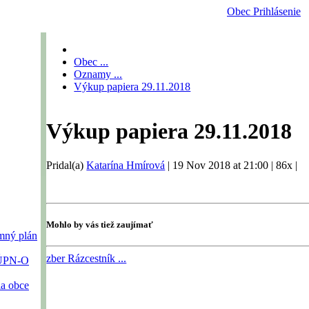
Obec
Prihlásenie
Obec ...
Oznamy ...
Výkup papiera 29.11.2018
Výkup papiera 29.11.2018
Pridal(a)
Katarína Hmírová
|
19 Nov 2018 at 21:00
|
86x
|
Mohlo by vás tiež zaujímať
emný plán
zber
Rázcestník ...
 ÚPN-O
ia obce