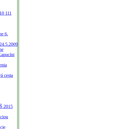
010
111
e 6.
24.5.2009
ne
Kapucíni
enia
á cesta
ZŠ 2015
kciou
cie