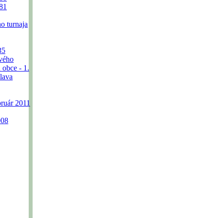
81
o turnaja
35
ového
 obce - 1.
lava
bruár 2011
008