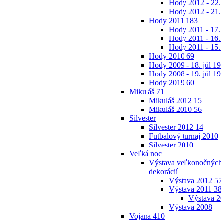
Hody 2012 - 22.
Hody 2012 - 21.
Hody 2011
183
Hody 2011 - 17.
Hody 2011 - 16.
Hody 2011 - 15.
Hody 2010
69
Hody 2009 - 18. júl
19
Hody 2008 - 19. júl
19
Hody 2019
60
Mikuláš
71
Mikuláš 2012
15
Mikuláš 2010
56
Silvester
Silvester 2012
14
Futbalový turnaj 2010
Silvester 2010
Veľká noc
Výstava veľkonočných 
dekorácií
Výstava 2012
5
Výstava 2011
3
Výstava 
Výstava 2008
Vojana
410