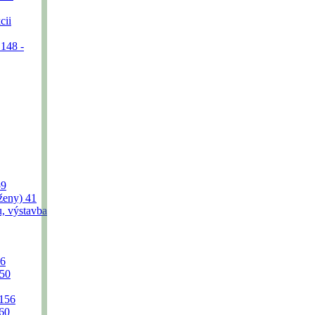
cii
 148 -
59
(ženy)
41
u, výstavba
6
50
156
60