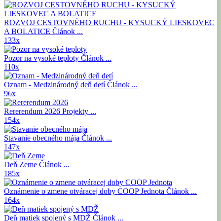
ROZVOJ CESTOVNÉHO RUCHU - KYSUCKÝ LIESKOVEC
A BOLATICE
Článok ...
133x
Pozor na vysoké teploty
Článok ...
110x
Oznam - Medzinárodný deň detí
Článok ...
96x
Rererendum 2026
Projekty ...
154x
Stavanie obecného mája
Článok ...
147x
Deň Zeme
Článok ...
185x
Oznámenie o zmene otváracej doby COOP Jednota
Článok ...
164x
Deň matiek spojený s MDŽ
Článok ...