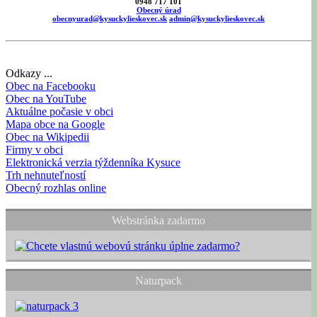
0948 717 101
Obecný úrad
obecnyurad@kysuckylieskovec.sk
admin@kysuckylieskovec.sk
Odkazy ...
Obec na Facebooku
Obec na YouTube
Aktuálne počasie v obci
Mapa obce na Google
Obec na Wikipedii
Firmy v obci
Elektronická verzia týždenníka Kysuce
Trh nehnuteľností
Obecný rozhlas online
Webstránka zadarmo
Naturpack