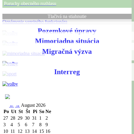
Poruchy obecného rozhlasu
Tlačivá na stiahnutie
Oznámenie verejného funkcionára
Pozemkové úpravy
Mimoriadna situácia
Migračná výzva
Interreg
←
→
August 2026
Po
Ut
St
Št
Pi
So
Ne
27
28
29
30
31
1
2
3
4
5
6
7
8
9
10
11
12
13
14
15
16