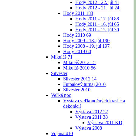
Hody 2012 - 22. júl
41
Hody 2012 - 21. júl
24
Hody 2011
183
Hody 2011 - 17. júl
88
Hody 2011 - 16. júl
65
Hody 2011 - 15. júl
30
Hody 2010
69
Hody 2009 - 18. júl
190
Hody 2008 - 19. júl
197
Hody 2019
60
Mikuláš
71
Mikuláš 2012
15
Mikuláš 2010
56
Silvester
Silvester 2012
14
Futbalový turnaj 2010
Silvester 2010
Veľká noc
Výstava veľkonočných kraslíc a
dekorácií
Výstava 2012
57
Výstava 2011
38
Výstava 2011 KD
Výstava 2008
Vojana
410