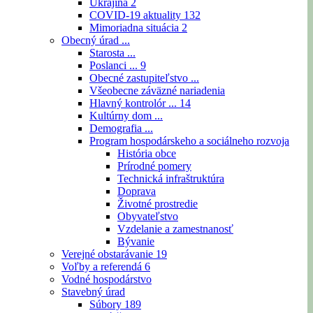
Ukrajina
2
COVID-19 aktuality
132
Mimoriadna situácia
2
Obecný úrad ...
Starosta ...
Poslanci ...
9
Obecné zastupiteľstvo ...
Všeobecne záväzné nariadenia
Hlavný kontrolór ...
14
Kultúrny dom ...
Demografia ...
Program hospodárskeho a sociálneho rozvoja
História obce
Prírodné pomery
Technická infraštruktúra
Doprava
Životné prostredie
Obyvateľstvo
Vzdelanie a zamestnanosť
Bývanie
Verejné obstarávanie
19
Voľby a referendá
6
Vodné hospodárstvo
Stavebný úrad
Súbory
189