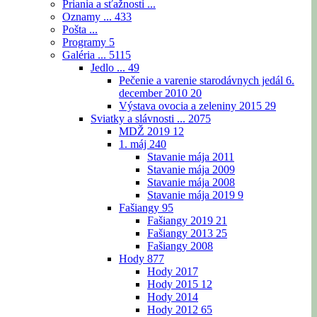
Priania a sťažnosti ...
Oznamy ...
433
Pošta ...
Programy
5
Galéria ...
5115
Jedlo ...
49
Pečenie a varenie starodávnych jedál 6.
december 2010
20
Výstava ovocia a zeleniny 2015
29
Sviatky a slávnosti ...
2075
MDŽ 2019
12
1. máj
240
Stavanie mája 2011
Stavanie mája 2009
Stavanie mája 2008
Stavanie mája 2019
9
Fašiangy
95
Fašiangy 2019
21
Fašiangy 2013
25
Fašiangy 2008
Hody
877
Hody 2017
Hody 2015
12
Hody 2014
Hody 2012
65