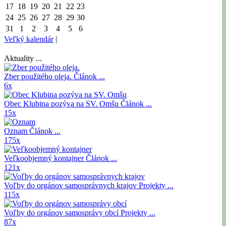
17
18
19
20
21
22
23
24
25
26
27
28
29
30
31
1
2
3
4
5
6
Veľký kalendár
|
Aktuality ...
Zber použitého oleja.
Článok ...
6x
Obec Klubina pozýva na SV. Omšu
Článok ...
15x
Oznam
Článok ...
175x
Veľkoobjemný kontajner
Článok ...
121x
Voľby do orgánov samosprávnych krajov
Projekty ...
115x
Voľby do orgánov samosprávy obcí
Projekty ...
87x