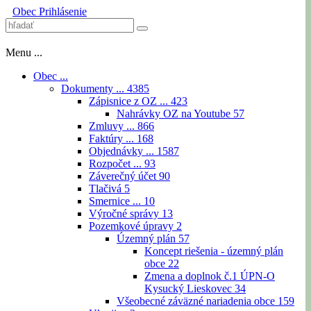
Obec
Prihlásenie
Menu ...
Obec ...
Dokumenty ...
4385
Zápisnice z OZ ...
423
Nahrávky OZ na Youtube
57
Zmluvy ...
866
Faktúry ...
168
Objednávky ...
1587
Rozpočet ...
93
Záverečný účet
90
Tlačivá
5
Smernice ...
10
Výročné správy
13
Pozemkové úpravy
2
Územný plán
57
Koncept riešenia - územný plán
obce
22
Zmena a doplnok č.1 ÚPN-O
Kysucký Lieskovec
34
Všeobecné záväzné nariadenia obce
159