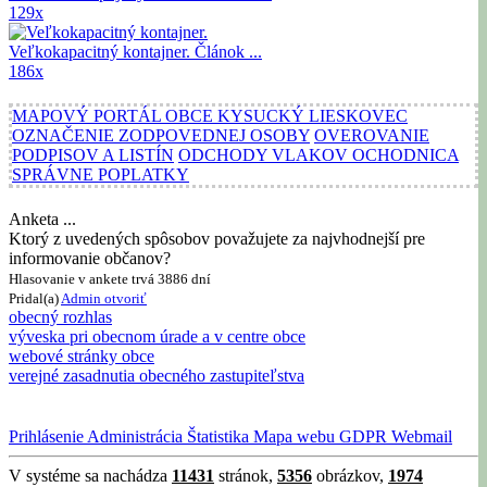
129x
Veľkokapacitný kontajner.
Článok ...
186x
MAPOVÝ PORTÁL OBCE KYSUCKÝ LIESKOVEC
OZNAČENIE ZODPOVEDNEJ OSOBY
OVEROVANIE
PODPISOV A LISTÍN
ODCHODY VLAKOV OCHODNICA
SPRÁVNE POPLATKY
Anketa ...
Ktorý z uvedených spôsobov považujete za najvhodnejší pre
informovanie občanov?
Hlasovanie v ankete trvá 3886 dní
Pridal(a)
Admin
otvoriť
obecný rozhlas
výveska pri obecnom úrade a v centre obce
webové stránky obce
verejné zasadnutia obecného zastupiteľstva
Prihlásenie
Administrácia
Štatistika
Mapa webu
GDPR
Webmail
V systéme sa nachádza
11431
stránok,
5356
obrázkov,
1974