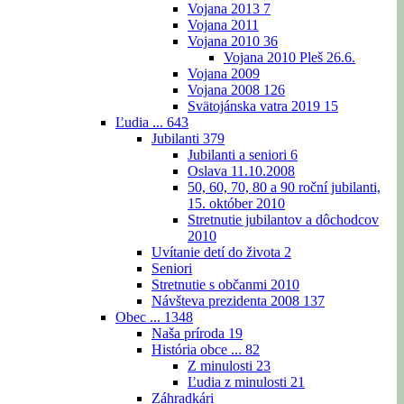
Vojana 2013
7
Vojana 2011
Vojana 2010
36
Vojana 2010 Pleš 26.6.
Vojana 2009
Vojana 2008
126
Svätojánska vatra 2019
15
Ľudia ...
643
Jubilanti
379
Jubilanti a seniori
6
Oslava 11.10.2008
50, 60, 70, 80 a 90 roční jubilanti,
15. október 2010
Stretnutie jubilantov a dôchodcov
2010
Uvítanie detí do života
2
Seniori
Stretnutie s občanmi 2010
Návšteva prezidenta 2008
137
Obec ...
1348
Naša príroda
19
História obce ...
82
Z minulosti
23
Ľudia z minulosti
21
Záhradkári