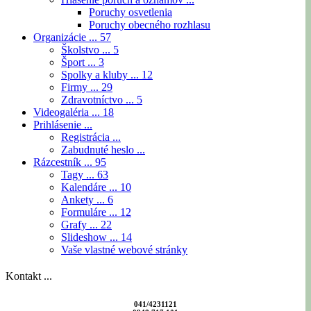
Poruchy osvetlenia
Poruchy obecného rozhlasu
Organizácie ...
57
Školstvo ...
5
Šport ...
3
Spolky a kluby ...
12
Firmy ...
29
Zdravotníctvo ...
5
Videogaléria ...
18
Prihlásenie ...
Registrácia ...
Zabudnuté heslo ...
Rázcestník ...
95
Tagy ...
63
Kalendáre ...
10
Ankety ...
6
Formuláre ...
12
Grafy ...
22
Slideshow ...
14
Vaše vlastné webové stránky
Kontakt ...
041/4231121