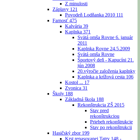
Z minulosti
Záplavy
121
Povodeň Lodňanka 2010
111
Farnosť
475
Kalvária
39
Kaplnka
371
Svätá omša Rovne 6. január
2011
Kaplnka Rovne 24.5.2009
Svätá omša Rovne
Športový deň - Kapucíni 21.
jún 2008
20.výročie založenia kaplnky
Kaplnka a krížová cesta
106
Kostol ...
17
Zvonica
31
Školy
188
Základná škola
188
Rekonštrukcia ZŠ 2015
Stav pred
rekonštrukciou
Priebeh rekonštrukcie
Stav po rekonštrukcii
Hasičský zbor
199
Krst repasovanej Tatry 148 -