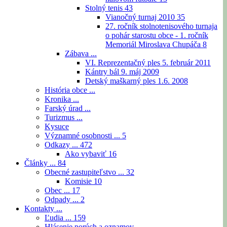
Stolný tenis
43
Vianočný turnaj 2010
35
27. ročník stolnotenisového turnaja
o pohár starostu obce - 1. ročník
Memoriál Miroslava Chupáča
8
Zábava ...
VI. Reprezentačný ples 5. február 2011
Kántry bál 9. máj 2009
Detský maškarný ples 1.6. 2008
História obce ...
Kronika ...
Farský úrad ...
Turizmus ...
Kysuce
Významné osobnosti ...
5
Odkazy ...
472
Ako vybaviť
16
Články ...
84
Obecné zastupiteľstvo ...
32
Komisie
10
Obec ...
17
Odpady ...
2
Kontakty ...
Ľudia ...
159
Hlásenie porúch a oznamov ...