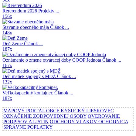
Rererendum 2026
Projekty ...
156x
Stavanie obecného mája
Článok ...
148x
Deň Zeme
Článok ...
187x
Oznámenie o zmene otváracej doby COOP Jednota
Článok ...
167x
Deň matiek spojený s MDŽ
Článok ...
132x
Veľkokapacitný kontajner.
Článok ...
187x
MAPOVÝ PORTÁL OBCE KYSUCKÝ LIESKOVEC
OZNAČENIE ZODPOVEDNEJ OSOBY
OVEROVANIE
PODPISOV A LISTÍN
ODCHODY VLAKOV OCHODNICA
SPRÁVNE POPLATKY