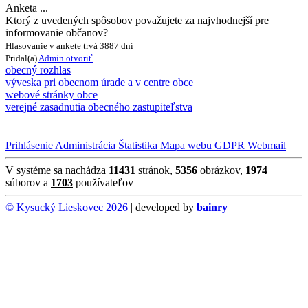
Anketa ...
Ktorý z uvedených spôsobov považujete za najvhodnejší pre
informovanie občanov?
Hlasovanie v ankete trvá 3887 dní
Pridal(a)
Admin
otvoriť
obecný rozhlas
výveska pri obecnom úrade a v centre obce
webové stránky obce
verejné zasadnutia obecného zastupiteľstva
Prihlásenie
Administrácia
Štatistika
Mapa webu
GDPR
Webmail
V systéme sa nachádza
11431
stránok,
5356
obrázkov,
1974
súborov a
1703
používateľov
© Kysucký Lieskovec 2026
| developed by
bainry