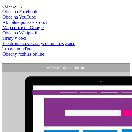
Odkazy ...
Obec na Facebooku
Obec na YouTube
Aktuálne počasie v obci
Mapa obce na Google
Obec na Wikipedii
Firmy v obci
Elektronická verzia týždenníka Kysuce
Trh nehnuteľností
Obecný rozhlas online
Webstránka zadarmo