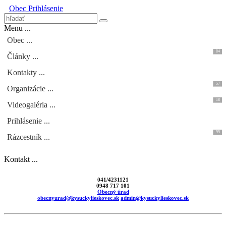
Obec
Prihlásenie
Menu ...
Obec ...
84
Články ...
Kontakty ...
57
Organizácie ...
18
Videogaléria ...
Prihlásenie ...
95
Rázcestník ...
Kontakt ...
041/4231121
0948 717 101
Obecný úrad
obecnyurad@kysuckylieskovec.sk
admin@kysuckylieskovec.sk