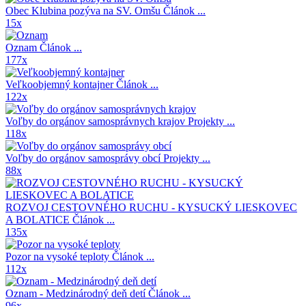
Obec Klubina pozýva na SV. Omšu
Článok ...
15x
Oznam
Článok ...
177x
Veľkoobjemný kontajner
Článok ...
122x
Voľby do orgánov samosprávnych krajov
Projekty ...
118x
Voľby do orgánov samosprávy obcí
Projekty ...
88x
ROZVOJ CESTOVNÉHO RUCHU - KYSUCKÝ LIESKOVEC
A BOLATICE
Článok ...
135x
Pozor na vysoké teploty
Článok ...
112x
Oznam - Medzinárodný deň detí
Článok ...
96x