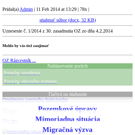
Pridal(a)
Admin
|
11 Feb 2014 at 13:29
|
78x
|
stiahnuť súbor (docx, 32 KB)
Uznesenie č. 1/2014 z 30. zasadnutia OZ zo dňa 4.2.2014
Mohlo by vás tiež zaujímať
OZ
Rázcestník ...
Nahlasovanie porúch
Poruchy osvetlenia
Poruchy obecného rozhlasu
Tlačivá na stiahnutie
Oznámenie verejného funkcionára
Pozemkové úpravy
Mimoriadna situácia
Migračná výzva