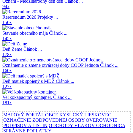
Oznam - Medzinárodný deň detí
Článok ...
94x
Rererendum 2026
Projekty ...
150x
Stavanie obecného mája
Článok ...
145x
Deň Zeme
Článok ...
178x
Oznámenie o zmene otváracej doby COOP Jednota
Článok ...
160x
Deň matiek spojený s MDŽ
Článok ...
127x
Veľkokapacitný kontajner.
Článok ...
181x
MAPOVÝ PORTÁL OBCE KYSUCKÝ LIESKOVEC
OZNAČENIE ZODPOVEDNEJ OSOBY
OVEROVANIE
PODPISOV A LISTÍN
ODCHODY VLAKOV OCHODNICA
SPRÁVNE POPLATKY