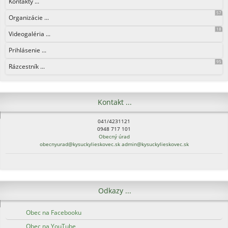
Kontakty ...
57
Organizácie ...
18
Videogaléria ...
Prihlásenie ...
95
Rázcestník ...
Kontakt ...
041/4231121
0948 717 101
Obecný úrad
obecnyurad@kysuckylieskovec.sk
admin@kysuckylieskovec.sk
Odkazy ...
Obec na Facebooku
Obec na YouTube