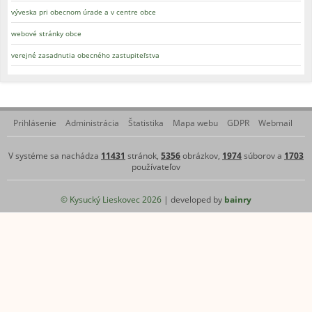
výveska pri obecnom úrade a v centre obce
webové stránky obce
verejné zasadnutia obecného zastupiteľstva
Prihlásenie
Administrácia
Štatistika
Mapa webu
GDPR
Webmail
V systéme sa nachádza
11431
stránok,
5356
obrázkov,
1974
súborov a
1703
používateľov
© Kysucký Lieskovec 2026
| developed by
bainry