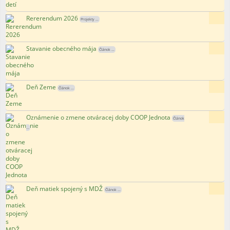
Rererendum 2026
149x
Projekty ...
Stavanie obecného mája
142x
Článok ...
Deň Zeme
177x
Článok ...
Oznámenie o zmene otváracej doby COOP Jednota
160x
Článok
...
Deň matiek spojený s MDŽ
126x
Článok ...