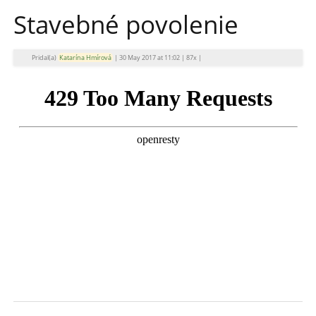
Stavebné povolenie
Pridal(a)
Katarína Hmírová
|
30 May 2017 at 11:02
|
87x
|