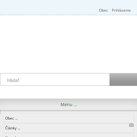
Obec
Prihlásenie
Menu ...
Obec ...
84
Články ...