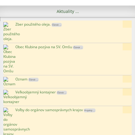
Aktuality ...
Zber použitého oleja.
5x
Článok ...
Obec Klubina pozýva na SV. Omšu
15x
Článok ...
Oznam
171x
Článok ...
Veľkoobjemný kontajner
118x
Článok ...
Voľby do orgánov samosprávnych krajov
110x
Projekty ...