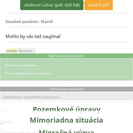
stiahnuť súbor (pdf, 600 KB)
otvoriť pdf
Stavebné povolenie - M.Janiš
Mohlo by vás tiež zaujímať
stavby
Rázcestník ...
Nahlasovanie porúch
Poruchy osvetlenia
Poruchy obecného rozhlasu
Tlačivá na stiahnutie
Oznámenie verejného funkcionára
Pozemkové úpravy
Mimoriadna situácia
Migračná výzva