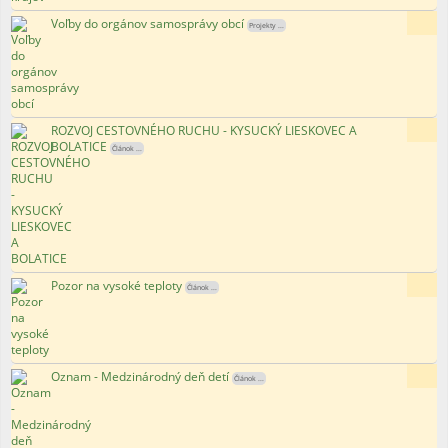
Voľby do orgánov samosprávy obcí
81x
Projekty ...
ROZVOJ CESTOVNÉHO RUCHU - KYSUCKÝ LIESKOVEC A
128x
BOLATICE
Článok ...
Pozor na vysoké teploty
107x
Článok ...
Oznam - Medzinárodný deň detí
93x
Článok ...