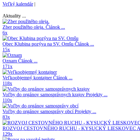
Veľký kalendár
|
Aktuality ...
Zber použitého oleja.
Článok ...
6x
Obec Klubina pozýva na SV. Omšu
Článok ...
15x
Oznam
Článok ...
171x
Veľkoobjemný kontajner
Článok ...
118x
Voľby do orgánov samosprávnych krajov
Projekty ...
110x
Voľby do orgánov samosprávy obcí
Projekty ...
83x
ROZVOJ CESTOVNÉHO RUCHU - KYSUCKÝ LIESKOVEC A
129x