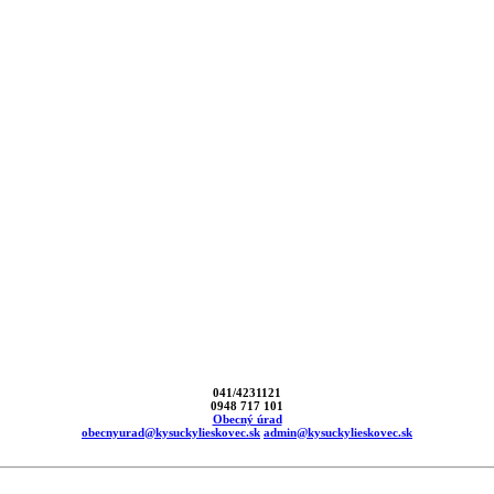
041/4231121
0948 717 101
Obecný úrad
obecnyurad@kysuckylieskovec.sk
admin@kysuckylieskovec.sk