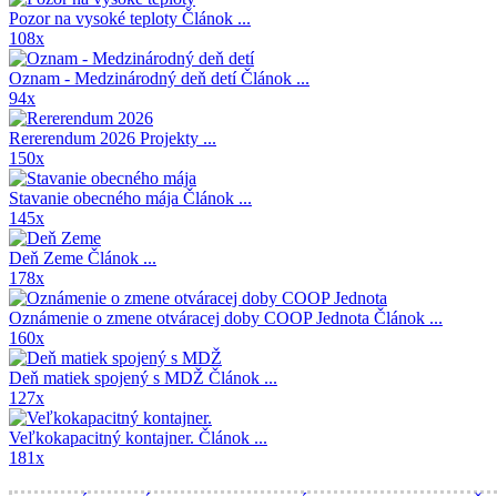
Pozor na vysoké teploty
Článok ...
108x
Oznam - Medzinárodný deň detí
Článok ...
94x
Rererendum 2026
Projekty ...
150x
Stavanie obecného mája
Článok ...
145x
Deň Zeme
Článok ...
178x
Oznámenie o zmene otváracej doby COOP Jednota
Článok ...
160x
Deň matiek spojený s MDŽ
Článok ...
127x
Veľkokapacitný kontajner.
Článok ...
181x