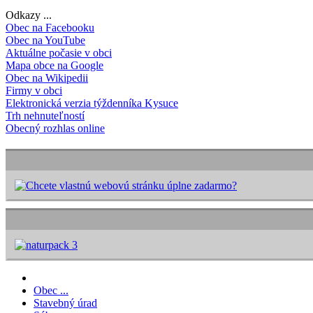
Odkazy ...
Obec na Facebooku
Obec na YouTube
Aktuálne počasie v obci
Mapa obce na Google
Obec na Wikipedii
Firmy v obci
Elektronická verzia týždenníka Kysuce
Trh nehnuteľností
Obecný rozhlas online
Obec ...
Stavebný úrad