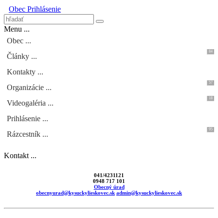
Obec
Prihlásenie
Menu ...
Obec ...
84
Články ...
Kontakty ...
57
Organizácie ...
18
Videogaléria ...
Prihlásenie ...
95
Rázcestník ...
Kontakt ...
041/4231121
0948 717 101
Obecný úrad
obecnyurad@kysuckylieskovec.sk
admin@kysuckylieskovec.sk