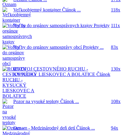
Veľkoobjemný kontajner
Článok ...
118x
Voľby do orgánov samosprávnych krajov
Projekty
111x
...
Voľby do orgánov samosprávy obcí
Projekty ...
83x
ROZVOJ CESTOVNÉHO RUCHU -
130x
KYSUCKÝ LIESKOVEC A BOLATICE
Článok
...
Pozor na vysoké teploty
Článok ...
108x
Oznam - Medzinárodný deň detí
Článok ...
94x