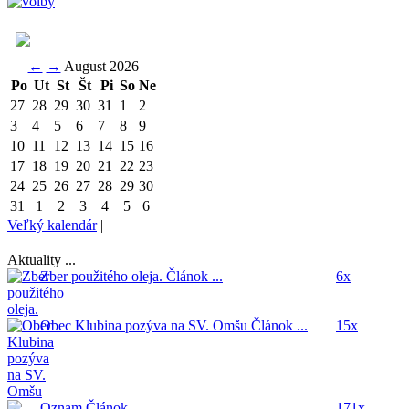
←
→
August 2026
Po
Ut
St
Št
Pi
So
Ne
27
28
29
30
31
1
2
3
4
5
6
7
8
9
10
11
12
13
14
15
16
17
18
19
20
21
22
23
24
25
26
27
28
29
30
31
1
2
3
4
5
6
Veľký kalendár
|
Aktuality ...
Zber použitého oleja.
Článok ...
6x
Obec Klubina pozýva na SV. Omšu
Článok ...
15x
Oznam
Článok ...
171x