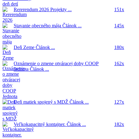
Rererendum 2026
Projekty ...
151x
Stavanie obecného mája
Článok ...
145x
Deň Zeme
Článok ...
180x
Oznámenie o zmene otváracej doby COOP
162x
Jednota
Článok ...
Deň matiek spojený s MDŽ
Článok ...
127x
Veľkokapacitný kontajner.
Článok ...
182x