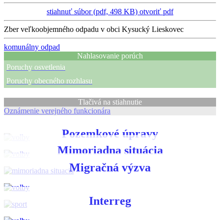
stiahnuť súbor (pdf, 498 KB)
otvoriť pdf
Zber veľkoobjemného odpadu v obci Kysucký Lieskovec
komunálny odpad
Nahlasovanie porúch
Poruchy osvetlenia
Poruchy obecného rozhlasu
Tlačivá na stiahnutie
Oznámenie verejného funkcionára
Pozemkové úpravy
Mimoriadna situácia
Migračná výzva
Interreg