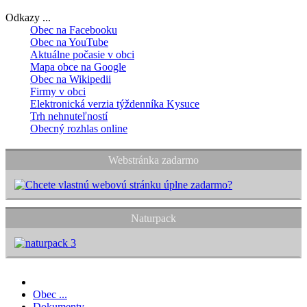
Odkazy ...
Obec na Facebooku
Obec na YouTube
Aktuálne počasie v obci
Mapa obce na Google
Obec na Wikipedii
Firmy v obci
Elektronická verzia týždenníka Kysuce
Trh nehnuteľností
Obecný rozhlas online
Webstránka zadarmo
Naturpack
Obec ...
Dokumenty ...