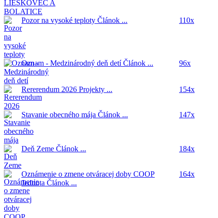
Pozor na vysoké teploty
Článok ...
110x
Oznam - Medzinárodný deň detí
Článok ...
96x
Rererendum 2026
Projekty ...
154x
Stavanie obecného mája
Článok ...
147x
Deň Zeme
Článok ...
184x
Oznámenie o zmene otváracej doby COOP
164x
Jednota
Článok ...