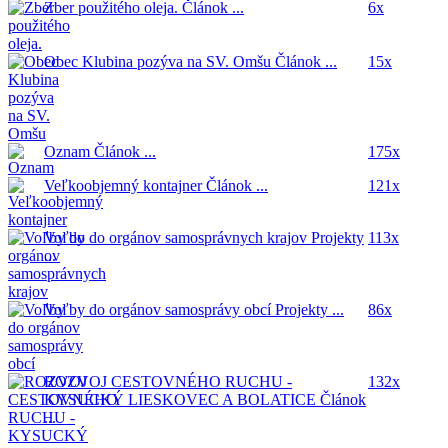
Zber použitého oleja.
Článok ...
6x
Obec Klubina pozýva na SV. Omšu
Článok ...
15x
Oznam
Článok ...
175x
Veľkoobjemný kontajner
Článok ...
121x
Voľby do orgánov samosprávnych krajov
Projekty
113x
...
Voľby do orgánov samosprávy obcí
Projekty ...
86x
ROZVOJ CESTOVNÉHO RUCHU -
132x
KYSUCKÝ LIESKOVEC A BOLATICE
Článok
...