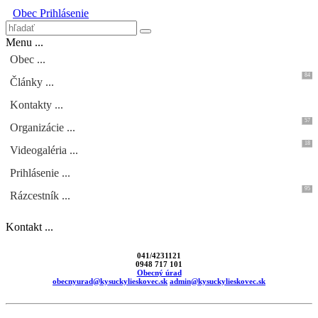
Obec
Prihlásenie
Menu ...
Obec ...
84
Články ...
Kontakty ...
57
Organizácie ...
18
Videogaléria ...
Prihlásenie ...
95
Rázcestník ...
Kontakt ...
041/4231121
0948 717 101
Obecný úrad
obecnyurad@kysuckylieskovec.sk
admin@kysuckylieskovec.sk