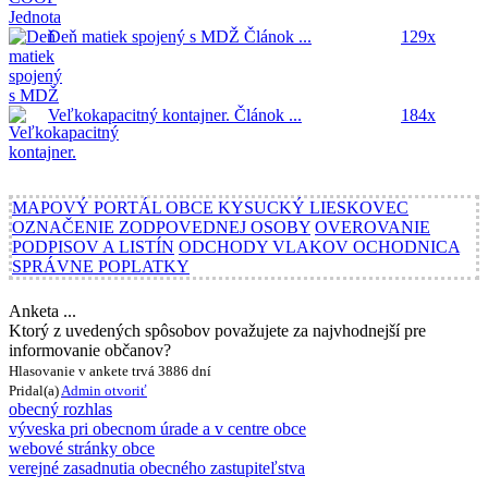
Deň matiek spojený s MDŽ
Článok ...
129x
Veľkokapacitný kontajner.
Článok ...
184x
MAPOVÝ PORTÁL OBCE KYSUCKÝ LIESKOVEC
OZNAČENIE ZODPOVEDNEJ OSOBY
OVEROVANIE
PODPISOV A LISTÍN
ODCHODY VLAKOV OCHODNICA
SPRÁVNE POPLATKY
Anketa ...
Ktorý z uvedených spôsobov považujete za najvhodnejší pre
informovanie občanov?
Hlasovanie v ankete trvá 3886 dní
Pridal(a)
Admin
otvoriť
obecný rozhlas
výveska pri obecnom úrade a v centre obce
webové stránky obce
verejné zasadnutia obecného zastupiteľstva