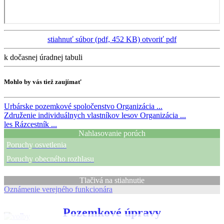
stiahnuť súbor (pdf, 452 KB)
otvoriť pdf
k dočasnej úradnej tabuli
Mohlo by vás tiež zaujímať
Urbárske pozemkové spoločenstvo
Organizácia ...
Združenie individuálnych vlastníkov lesov
Organizácia ...
les
Rázcestník ...
Nahlasovanie porúch
Poruchy osvetlenia
Poruchy obecného rozhlasu
Tlačivá na stiahnutie
Oznámenie verejného funkcionára
Pozemkové úpravy