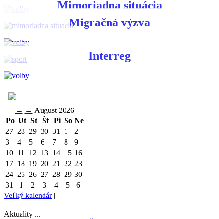
Mimoriadna situácia
Migračná výzva
Interreg
←
→
August 2026
Po
Ut
St
Št
Pi
So
Ne
27
28
29
30
31
1
2
3
4
5
6
7
8
9
10
11
12
13
14
15
16
17
18
19
20
21
22
23
24
25
26
27
28
29
30
31
1
2
3
4
5
6
Veľký kalendár
|
Aktuality ...