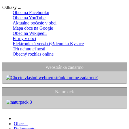
Odkazy ...
Obec na Facebooku
Obec na YouTube
Aktuálne počasie v obci
Mapa obce na Google
Obec na Wikipedii
Firmy v obci
Elektronická verzia týždenníka Kysuce
Trh nehnuteľností
Obecný rozhlas online
Webstránka zadarmo
Naturpack
Obec ...
Dokumenty ...