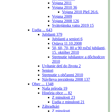
Vojana 2011
Vojana 2010
36
Vojana 2010 Pleš 26.6.
Vojana 2009
Vojana 2008
126
Svätojánska vatra 2019
15
Ľudia ...
643
Jubilanti
379
Jubilanti a seniori
6
Oslava 11.10.2008
50, 60, 70, 80 a 90 roční jubilanti,
15. október 2010
Stretnutie jubilantov a dôchodcov
2010
Uvítanie detí do života
2
Seniori
Stretnutie s občanmi 2010
Návšteva prezidenta 2008
137
Obec ...
1348
Naša príroda
19
História obce ...
82
Z minulosti
23
Ľudia z minulosti
21
Záhradkári
Z minulosti