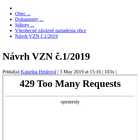
Obec ...
Dokumenty ...
Súbory ...
Všeobecné záväzné nariadenia obce
Návrh VZN č.1/2019
Návrh VZN č.1/2019
Pridal(a)
Katarína Hmírová
|
3 May 2019 at 15:16
|
103x
|