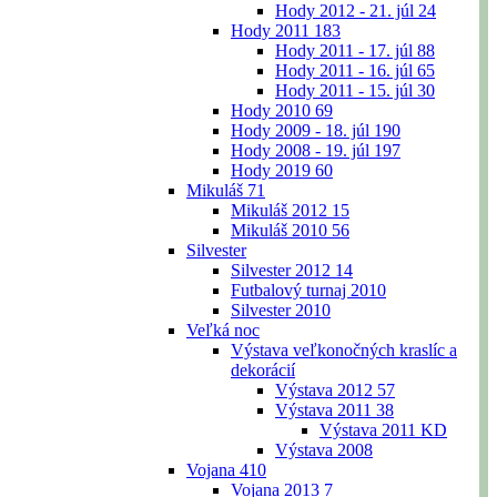
Hody 2012 - 21. júl
24
Hody 2011
183
Hody 2011 - 17. júl
88
Hody 2011 - 16. júl
65
Hody 2011 - 15. júl
30
Hody 2010
69
Hody 2009 - 18. júl
190
Hody 2008 - 19. júl
197
Hody 2019
60
Mikuláš
71
Mikuláš 2012
15
Mikuláš 2010
56
Silvester
Silvester 2012
14
Futbalový turnaj 2010
Silvester 2010
Veľká noc
Výstava veľkonočných kraslíc a
dekorácií
Výstava 2012
57
Výstava 2011
38
Výstava 2011 KD
Výstava 2008
Vojana
410
Vojana 2013
7