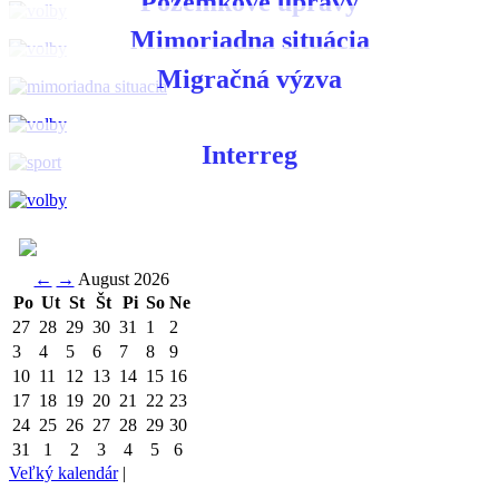
Pozemkové úpravy
Mimoriadna situácia
Migračná výzva
Interreg
←
→
August 2026
Po
Ut
St
Št
Pi
So
Ne
27
28
29
30
31
1
2
3
4
5
6
7
8
9
10
11
12
13
14
15
16
17
18
19
20
21
22
23
24
25
26
27
28
29
30
31
1
2
3
4
5
6
Veľký kalendár
|