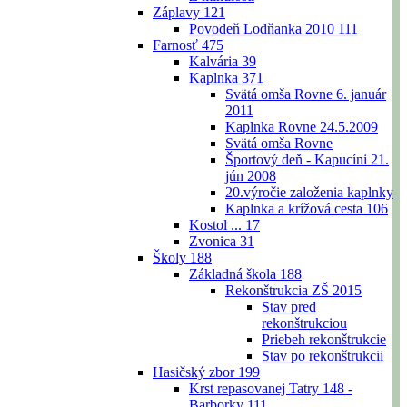
Záplavy
121
Povodeň Lodňanka 2010
111
Farnosť
475
Kalvária
39
Kaplnka
371
Svätá omša Rovne 6. január
2011
Kaplnka Rovne 24.5.2009
Svätá omša Rovne
Športový deň - Kapucíni 21.
jún 2008
20.výročie založenia kaplnky
Kaplnka a krížová cesta
106
Kostol ...
17
Zvonica
31
Školy
188
Základná škola
188
Rekonštrukcia ZŠ 2015
Stav pred
rekonštrukciou
Priebeh rekonštrukcie
Stav po rekonštrukcii
Hasičský zbor
199
Krst repasovanej Tatry 148 -
Barborky
111