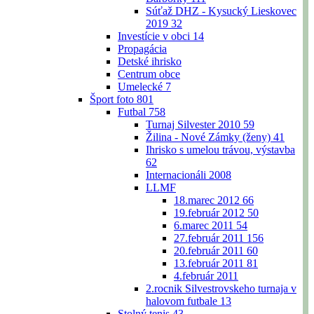
Súťaž DHZ - Kysucký Lieskovec
2019
32
Investície v obci
14
Propagácia
Detské ihrisko
Centrum obce
Umelecké
7
Šport foto
801
Futbal
758
Turnaj Silvester 2010
59
Žilina - Nové Zámky (ženy)
41
Ihrisko s umelou trávou, výstavba
62
Internacionáli 2008
LLMF
18.marec 2012
66
19.február 2012
50
6.marec 2011
54
27.február 2011
156
20.február 2011
60
13.február 2011
81
4.február 2011
2.rocnik Silvestrovskeho turnaja v
halovom futbale
13
Stolný tenis
43