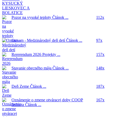
Pozor na vysoké teploty
Článok ...
112x
Oznam - Medzinárodný deň detí
Článok ...
97x
Rererendum 2026
Projekty ...
157x
Stavanie obecného mája
Článok ...
148x
Deň Zeme
Článok ...
187x
Oznámenie o zmene otváracej doby COOP
167x
Jednota
Článok ...