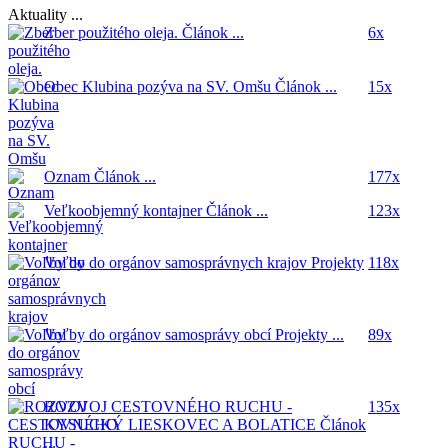
Aktuality ...
Zber použitého oleja.
Článok ...
6x
Obec Klubina pozýva na SV. Omšu
Článok ...
15x
Oznam
Článok ...
177x
Veľkoobjemný kontajner
Článok ...
123x
Voľby do orgánov samosprávnych krajov
Projekty
118x
...
Voľby do orgánov samosprávy obcí
Projekty ...
89x
ROZVOJ CESTOVNÉHO RUCHU -
135x
KYSUCKÝ LIESKOVEC A BOLATICE
Článok
...