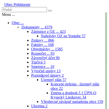
Obec
Prihlásenie
Menu ...
Obec ...
Dokumenty ...
4379
Zápisnice z OZ ...
423
Nahrávky OZ na Youtube
57
Zmluvy ...
866
Faktúry ...
168
Objednávky ...
1585
Rozpočet ...
93
Záverečný účet
90
Tlačivá
5
Smernice ...
10
Výročné správy
13
Pozemkové úpravy
2
Územný plán
57
Koncept riešenia - územný plán
obce
22
Zmena a doplnok č.1 ÚPN-O
Kysucký Lieskovec
34
Všeobecné záväzné nariadenia obce
159
Ukrajina
2