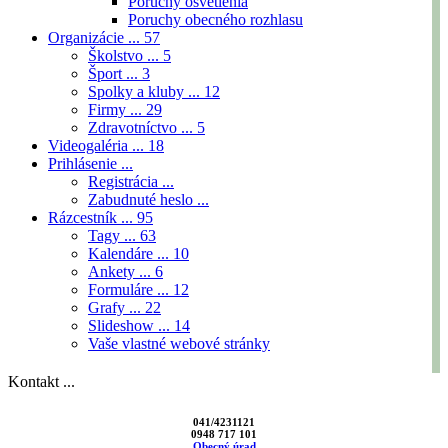
Poruchy osvetlenia
Poruchy obecného rozhlasu
Organizácie ...
57
Školstvo ...
5
Šport ...
3
Spolky a kluby ...
12
Firmy ...
29
Zdravotníctvo ...
5
Videogaléria ...
18
Prihlásenie ...
Registrácia ...
Zabudnuté heslo ...
Rázcestník ...
95
Tagy ...
63
Kalendáre ...
10
Ankety ...
6
Formuláre ...
12
Grafy ...
22
Slideshow ...
14
Vaše vlastné webové stránky
Kontakt ...
041/4231121
0948 717 101
Obecný úrad