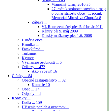
Vianočný turnaj 2010
35
27. ročník stolnotenisového turnaja
o pohár starostu obce - 1. ročník
Memoriál Miroslava Chupáča
8
Zábava ...
VI. Reprezentačný ples 5. február 2011
Kántry bál 9. máj 2009
Detský maškarný ples 1.6. 2008
História obce ...
Kronika ...
Farský úrad ...
Turizmus ...
Kysuce
Významné osobnosti ...
5
Odkazy ...
472
Ako vybaviť
16
Články ...
84
Obecné zastupiteľstvo ...
32
Komisie
10
Obec ...
17
Odpady ...
2
Kontakty ...
Ľudia ...
159
Hlásenie porúch a oznamov ...