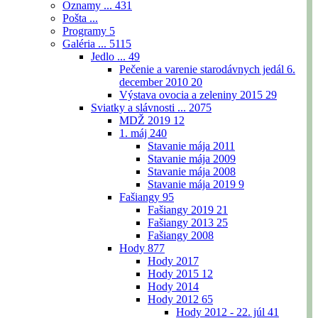
Oznamy ...
431
Pošta ...
Programy
5
Galéria ...
5115
Jedlo ...
49
Pečenie a varenie starodávnych jedál 6.
december 2010
20
Výstava ovocia a zeleniny 2015
29
Sviatky a slávnosti ...
2075
MDŽ 2019
12
1. máj
240
Stavanie mája 2011
Stavanie mája 2009
Stavanie mája 2008
Stavanie mája 2019
9
Fašiangy
95
Fašiangy 2019
21
Fašiangy 2013
25
Fašiangy 2008
Hody
877
Hody 2017
Hody 2015
12
Hody 2014
Hody 2012
65
Hody 2012 - 22. júl
41