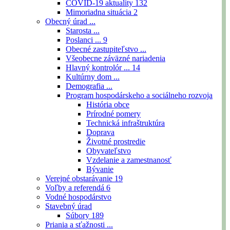
COVID-19 aktuality
132
Mimoriadna situácia
2
Obecný úrad ...
Starosta ...
Poslanci ...
9
Obecné zastupiteľstvo ...
Všeobecne záväzné nariadenia
Hlavný kontrolór ...
14
Kultúrny dom ...
Demografia ...
Program hospodárskeho a sociálneho rozvoja
História obce
Prírodné pomery
Technická infraštruktúra
Doprava
Životné prostredie
Obyvateľstvo
Vzdelanie a zamestnanosť
Bývanie
Verejné obstarávanie
19
Voľby a referendá
6
Vodné hospodárstvo
Stavebný úrad
Súbory
189
Priania a sťažnosti ...