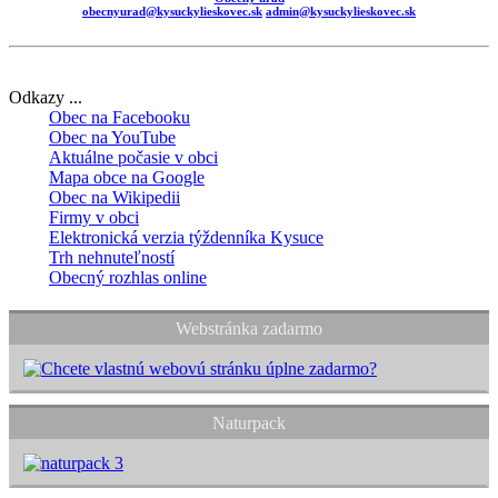
obecnyurad@kysuckylieskovec.sk
admin@kysuckylieskovec.sk
Odkazy ...
Obec na Facebooku
Obec na YouTube
Aktuálne počasie v obci
Mapa obce na Google
Obec na Wikipedii
Firmy v obci
Elektronická verzia týždenníka Kysuce
Trh nehnuteľností
Obecný rozhlas online
Webstránka zadarmo
Naturpack