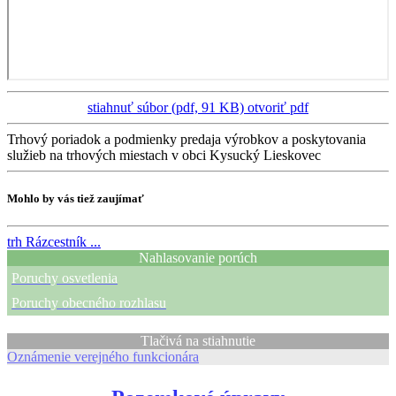
stiahnuť súbor (pdf, 91 KB)
otvoriť pdf
Trhový poriadok a podmienky predaja výrobkov a poskytovania
služieb na trhových miestach v obci Kysucký Lieskovec
Mohlo by vás tiež zaujímať
trh
Rázcestník ...
Nahlasovanie porúch
Poruchy osvetlenia
Poruchy obecného rozhlasu
Tlačivá na stiahnutie
Oznámenie verejného funkcionára