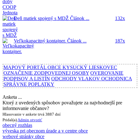
Deň matiek spojený s MDŽ
Článok ...
132x
Veľkokapacitný kontajner.
Článok ...
187x
MAPOVÝ PORTÁL OBCE KYSUCKÝ LIESKOVEC
OZNAČENIE ZODPOVEDNEJ OSOBY
OVEROVANIE
PODPISOV A LISTÍN
ODCHODY VLAKOV OCHODNICA
SPRÁVNE POPLATKY
Anketa ...
Ktorý z uvedených spôsobov považujete za najvhodnejší pre
informovanie občanov?
Hlasovanie v ankete trvá 3887 dní
Pridal(a)
Admin
otvoriť
obecný rozhlas
výveska pri obecnom úrade a v centre obce
webové stránky obce