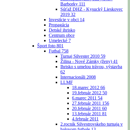
Barborky
111
Súťaž DHZ - Kysucký Lieskovec
2019
32
Investície v obci
14
Propagácia
Detské ihrisko
Centrum obce
Umelecké
7
Šport foto
801
Futbal
758
Turnaj Silvester 2010
59
Žilina - Nové Zámky (ženy)
41
Ihrisko s umelou trávou, výstavba
62
Internacionáli 2008
LLMF
18.marec 2012
66
19.február 2012
50
6.marec 2011
54
27.február 2011
156
20.február 2011
60
13.február 2011
81
4.február 2011
2.rocnik Silvestrovskeho turnaja v
halovom futbale
13