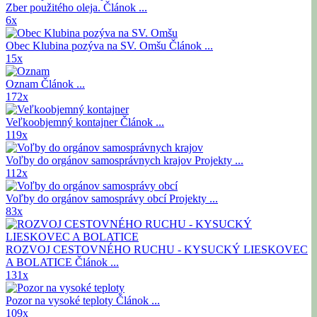
Zber použitého oleja.
Článok ...
6x
Obec Klubina pozýva na SV. Omšu
Článok ...
15x
Oznam
Článok ...
172x
Veľkoobjemný kontajner
Článok ...
119x
Voľby do orgánov samosprávnych krajov
Projekty ...
112x
Voľby do orgánov samosprávy obcí
Projekty ...
83x
ROZVOJ CESTOVNÉHO RUCHU - KYSUCKÝ LIESKOVEC
A BOLATICE
Článok ...
131x
Pozor na vysoké teploty
Článok ...
109x