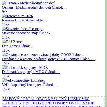
Oznam - Medzinárodný deň detí
Článok ...
94x
Rererendum 2026
Projekty ...
153x
Stavanie obecného mája
Článok ...
145x
Deň Zeme
Článok ...
180x
Oznámenie o zmene otváracej doby COOP Jednota
Článok ...
162x
Deň matiek spojený s MDŽ
Článok ...
128x
Veľkokapacitný kontajner.
Článok ...
182x
MAPOVÝ PORTÁL OBCE KYSUCKÝ LIESKOVEC
OZNAČENIE ZODPOVEDNEJ OSOBY
OVEROVANIE