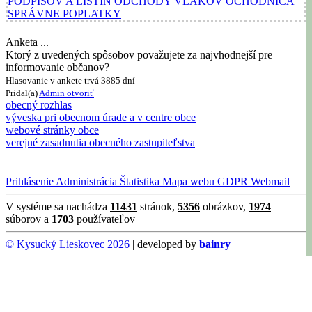
PODPISOV A LISTÍN
ODCHODY VLAKOV OCHODNICA
SPRÁVNE POPLATKY
Anketa ...
Ktorý z uvedených spôsobov považujete za najvhodnejší pre
informovanie občanov?
Hlasovanie v ankete trvá 3885 dní
Pridal(a)
Admin
otvoriť
obecný rozhlas
výveska pri obecnom úrade a v centre obce
webové stránky obce
verejné zasadnutia obecného zastupiteľstva
Prihlásenie
Administrácia
Štatistika
Mapa webu
GDPR
Webmail
V systéme sa nachádza
11431
stránok,
5356
obrázkov,
1974
súborov a
1703
používateľov
© Kysucký Lieskovec 2026
| developed by
bainry