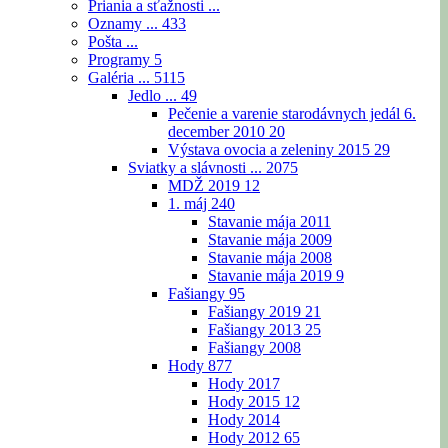
Priania a sťažnosti ...
Oznamy ...
433
Pošta ...
Programy
5
Galéria ...
5115
Jedlo ...
49
Pečenie a varenie starodávnych jedál 6.
december 2010
20
Výstava ovocia a zeleniny 2015
29
Sviatky a slávnosti ...
2075
MDŽ 2019
12
1. máj
240
Stavanie mája 2011
Stavanie mája 2009
Stavanie mája 2008
Stavanie mája 2019
9
Fašiangy
95
Fašiangy 2019
21
Fašiangy 2013
25
Fašiangy 2008
Hody
877
Hody 2017
Hody 2015
12
Hody 2014
Hody 2012
65