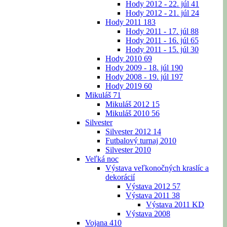
Hody 2012 - 22. júl
41
Hody 2012 - 21. júl
24
Hody 2011
183
Hody 2011 - 17. júl
88
Hody 2011 - 16. júl
65
Hody 2011 - 15. júl
30
Hody 2010
69
Hody 2009 - 18. júl
190
Hody 2008 - 19. júl
197
Hody 2019
60
Mikuláš
71
Mikuláš 2012
15
Mikuláš 2010
56
Silvester
Silvester 2012
14
Futbalový turnaj 2010
Silvester 2010
Veľká noc
Výstava veľkonočných kraslíc a
dekorácií
Výstava 2012
57
Výstava 2011
38
Výstava 2011 KD
Výstava 2008
Vojana
410