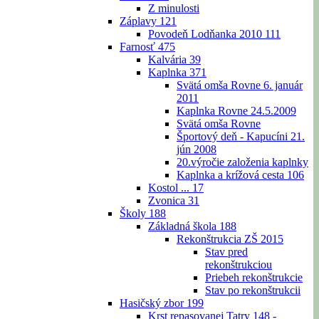
Z minulosti
Záplavy
121
Povodeň Lodňanka 2010
111
Farnosť
475
Kalvária
39
Kaplnka
371
Svätá omša Rovne 6. január
2011
Kaplnka Rovne 24.5.2009
Svätá omša Rovne
Športový deň - Kapucíni 21.
jún 2008
20.výročie založenia kaplnky
Kaplnka a krížová cesta
106
Kostol ...
17
Zvonica
31
Školy
188
Základná škola
188
Rekonštrukcia ZŠ 2015
Stav pred
rekonštrukciou
Priebeh rekonštrukcie
Stav po rekonštrukcii
Hasičský zbor
199
Krst repasovanej Tatry 148 -