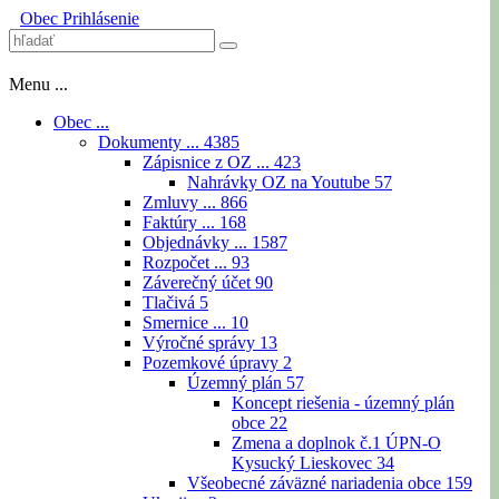
Obec
Prihlásenie
Menu ...
Obec ...
Dokumenty ...
4385
Zápisnice z OZ ...
423
Nahrávky OZ na Youtube
57
Zmluvy ...
866
Faktúry ...
168
Objednávky ...
1587
Rozpočet ...
93
Záverečný účet
90
Tlačivá
5
Smernice ...
10
Výročné správy
13
Pozemkové úpravy
2
Územný plán
57
Koncept riešenia - územný plán
obce
22
Zmena a doplnok č.1 ÚPN-O
Kysucký Lieskovec
34
Všeobecné záväzné nariadenia obce
159