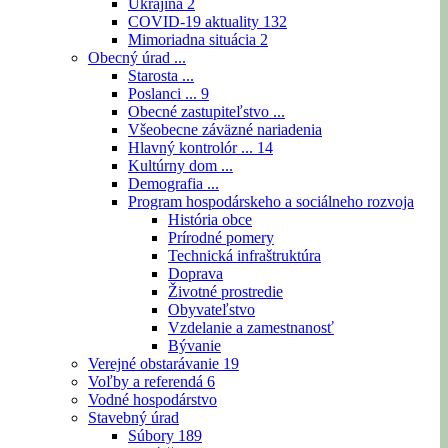
Ukrajina
2
COVID-19 aktuality
132
Mimoriadna situácia
2
Obecný úrad ...
Starosta ...
Poslanci ...
9
Obecné zastupiteľstvo ...
Všeobecne záväzné nariadenia
Hlavný kontrolór ...
14
Kultúrny dom ...
Demografia ...
Program hospodárskeho a sociálneho rozvoja
História obce
Prírodné pomery
Technická infraštruktúra
Doprava
Životné prostredie
Obyvateľstvo
Vzdelanie a zamestnanosť
Bývanie
Verejné obstarávanie
19
Voľby a referendá
6
Vodné hospodárstvo
Stavebný úrad
Súbory
189