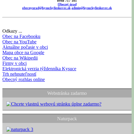
0948 717 101
Obecný úrad
obecnyurad@kysuckylieskovec.sk
admin@kysuckylieskovec.sk
Odkazy ...
Obec na Facebooku
Obec na YouTube
Aktuálne počasie v obci
Mapa obce na Google
Obec na Wikipedii
Firmy v obci
Elektronická verzia týždenníka Kysuce
Trh nehnuteľností
Obecný rozhlas online
Webstránka zadarmo
Naturpack