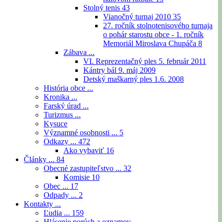
Stolný tenis
43
Vianočný turnaj 2010
35
27. ročník stolnotenisového turnaja
o pohár starostu obce - 1. ročník
Memoriál Miroslava Chupáča
8
Zábava ...
VI. Reprezentačný ples 5. február 2011
Kántry bál 9. máj 2009
Detský maškarný ples 1.6. 2008
História obce ...
Kronika ...
Farský úrad ...
Turizmus ...
Kysuce
Významné osobnosti ...
5
Odkazy ...
472
Ako vybaviť
16
Články ...
84
Obecné zastupiteľstvo ...
32
Komisie
10
Obec ...
17
Odpady ...
2
Kontakty ...
Ľudia ...
159
Hlásenie porúch a oznamov ...