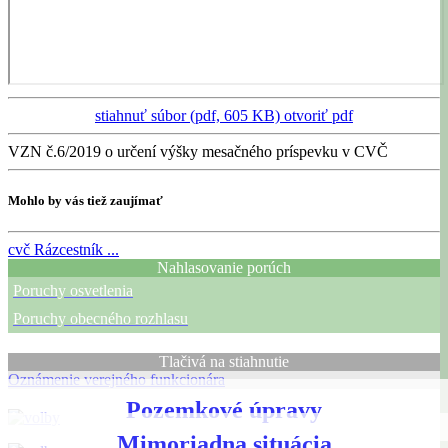
stiahnuť súbor (pdf, 605 KB)
otvoriť pdf
VZN č.6/2019 o určení výšky mesačného príspevku v CVČ
Mohlo by vás tiež zaujímať
cvč
Rázcestník ...
Nahlasovanie porúch
Poruchy osvetlenia
Poruchy obecného rozhlasu
Tlačivá na stiahnutie
Oznámenie verejného funkcionára
Pozemkové úpravy
Mimoriadna situácia