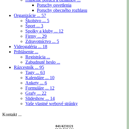
Poruchy osvetlenia
Poruchy obecného rozhlasu
Organizácie ...
57
Školstvo ...
5
Šport ...
3
Spolky a kluby ...
12
Firmy ...
29
Zdravotníctvo ...
5
Videogaléria ...
18
Prihlásenie ...
Registrácia ...
Zabudnuté heslo ...
Rázcestník ...
95
Tagy ...
63
Kalendáre ...
10
Ankety ...
6
Formuláre ...
12
Grafy ...
22
Slideshow ...
14
Vaše vlastné webové stránky
Kontakt ...
041/4231121