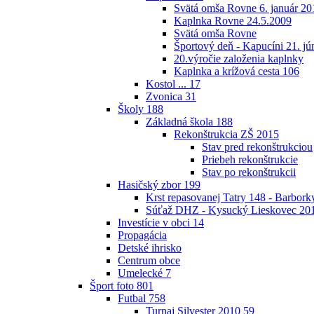
Svätá omša Rovne 6. január 20
Kaplnka Rovne 24.5.2009
Svätá omša Rovne
Športový deň - Kapucíni 21. jú
20.výročie založenia kaplnky
Kaplnka a krížová cesta
106
Kostol ...
17
Zvonica
31
Školy
188
Základná škola
188
Rekonštrukcia ZŠ 2015
Stav pred rekonštrukciou
Priebeh rekonštrukcie
Stav po rekonštrukcii
Hasičský zbor
199
Krst repasovanej Tatry 148 - Barbor
Súťaž DHZ - Kysucký Lieskovec 20
Investície v obci
14
Propagácia
Detské ihrisko
Centrum obce
Umelecké
7
Šport foto
801
Futbal
758
Turnaj Silvester 2010
59