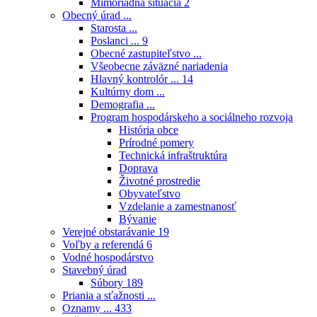
Mimoriadna situácia
2
Obecný úrad ...
Starosta ...
Poslanci ...
9
Obecné zastupiteľstvo ...
Všeobecne záväzné nariadenia
Hlavný kontrolór ...
14
Kultúrny dom ...
Demografia ...
Program hospodárskeho a sociálneho rozvoja
História obce
Prírodné pomery
Technická infraštruktúra
Doprava
Životné prostredie
Obyvateľstvo
Vzdelanie a zamestnanosť
Bývanie
Verejné obstarávanie
19
Voľby a referendá
6
Vodné hospodárstvo
Stavebný úrad
Súbory
189
Priania a sťažnosti ...
Oznamy ...
433