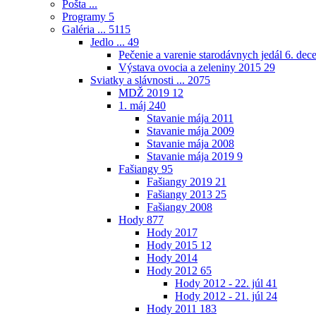
Pošta ...
Programy
5
Galéria ...
5115
Jedlo ...
49
Pečenie a varenie starodávnych jedál 6. de
Výstava ovocia a zeleniny 2015
29
Sviatky a slávnosti ...
2075
MDŽ 2019
12
1. máj
240
Stavanie mája 2011
Stavanie mája 2009
Stavanie mája 2008
Stavanie mája 2019
9
Fašiangy
95
Fašiangy 2019
21
Fašiangy 2013
25
Fašiangy 2008
Hody
877
Hody 2017
Hody 2015
12
Hody 2014
Hody 2012
65
Hody 2012 - 22. júl
41
Hody 2012 - 21. júl
24
Hody 2011
183