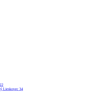
22
ý Lieskovec
34