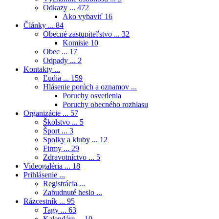
Odkazy ...
472
Ako vybaviť
16
Články ...
84
Obecné zastupiteľstvo ...
32
Komisie
10
Obec ...
17
Odpady ...
2
Kontakty ...
Ľudia ...
159
Hlásenie porúch a oznamov ...
Poruchy osvetlenia
Poruchy obecného rozhlasu
Organizácie ...
57
Školstvo ...
5
Šport ...
3
Spolky a kluby ...
12
Firmy ...
29
Zdravotníctvo ...
5
Videogaléria ...
18
Prihlásenie ...
Registrácia ...
Zabudnuté heslo ...
Rázcestník ...
95
Tagy ...
63
Kalendáre ...
10