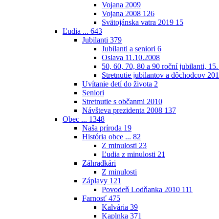
Vojana 2009
Vojana 2008
126
Svätojánska vatra 2019
15
Ľudia ...
643
Jubilanti
379
Jubilanti a seniori
6
Oslava 11.10.2008
50, 60, 70, 80 a 90 roční jubilanti, 15
Stretnutie jubilantov a dôchodcov 20
Uvítanie detí do života
2
Seniori
Stretnutie s občanmi 2010
Návšteva prezidenta 2008
137
Obec ...
1348
Naša príroda
19
História obce ...
82
Z minulosti
23
Ľudia z minulosti
21
Záhradkári
Z minulosti
Záplavy
121
Povodeň Lodňanka 2010
111
Farnosť
475
Kalvária
39
Kaplnka
371