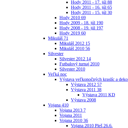
Hody 2011 - 17. júl
88
Hody 2011 - 16. júl
65
Hody 2011 - 15. júl
30
Hody 2010
69
Hody 2009 - 18. júl
190
Hody 2008 - 19. júl
197
Hody 2019
60
Mikuláš
71
Mikuláš 2012
15
Mikuláš 2010
56
Silvester
Silvester 2012
14
Futbalový turnaj 2010
Silvester 2010
Veľká noc
Výstava veľkonočných kraslíc a dekor
Výstava 2012
57
Výstava 2011
38
Výstava 2011 KD
Výstava 2008
Vojana
410
Vojana 2013
7
Vojana 2011
Vojana 2010
36
Vojana 2010 Pleš 26.6.