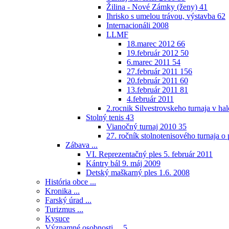
Žilina - Nové Zámky (ženy)
41
Ihrisko s umelou trávou, výstavba
62
Internacionáli 2008
LLMF
18.marec 2012
66
19.február 2012
50
6.marec 2011
54
27.február 2011
156
20.február 2011
60
13.február 2011
81
4.február 2011
2.rocnik Silvestrovskeho turnaja v h
Stolný tenis
43
Vianočný turnaj 2010
35
27. ročník stolnotenisového turnaja 
Zábava ...
VI. Reprezentačný ples 5. február 2011
Kántry bál 9. máj 2009
Detský maškarný ples 1.6. 2008
História obce ...
Kronika ...
Farský úrad ...
Turizmus ...
Kysuce
Významné osobnosti ...
5