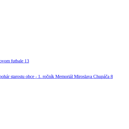
alovom futbale
13
o pohár starostu obce - 1. ročník Memoriál Miroslava Chupáča
8