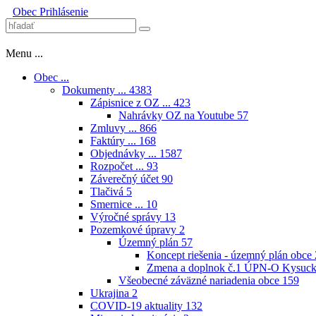
Obec
Prihlásenie
Menu ...
Obec ...
Dokumenty ...
4383
Zápisnice z OZ ...
423
Nahrávky OZ na Youtube
57
Zmluvy ...
866
Faktúry ...
168
Objednávky ...
1587
Rozpočet ...
93
Záverečný účet
90
Tlačivá
5
Smernice ...
10
Výročné správy
13
Pozemkové úpravy
2
Územný plán
57
Koncept riešenia - územný plán obce
Zmena a doplnok č.1 ÚPN-O Kysuck
Všeobecné záväzné nariadenia obce
159
Ukrajina
2
COVID-19 aktuality
132