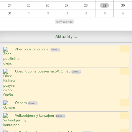
24
25
26
27
28
29
30
31
1
2
3
4
5
6
|
Veľký kalendár
Aktuality ...
Zber použitého oleja.
8x
Článok ...
Obec Klubina pozýva na SV. Omšu
16x
Článok ...
Oznam
177x
Článok ...
Veľkoobjemný kontajner
123x
Článok ...