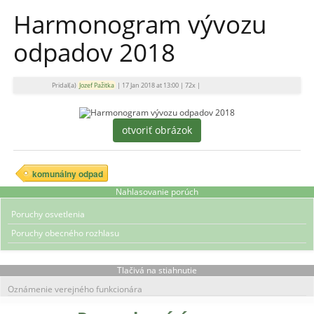
Harmonogram vývozu
odpadov 2018
Pridal(a)
Jozef Pažitka
|
17 Jan 2018 at 13:00
|
72x
|
otvoriť obrázok
komunálny odpad
Nahlasovanie porúch
Poruchy osvetlenia
Poruchy obecného rozhlasu
Tlačivá na stiahnutie
Oznámenie verejného funkcionára