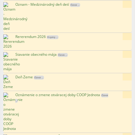
Oznam - Medzinárodný deň detí
99x
Článok ...
Rererendum 2026
159x
Projekty ...
Stavanie obecného mája
156x
Článok ...
Deň Zeme
190x
Článok ...
Oznámenie o zmene otváracej doby COOP Jednota
168x
Článok
...