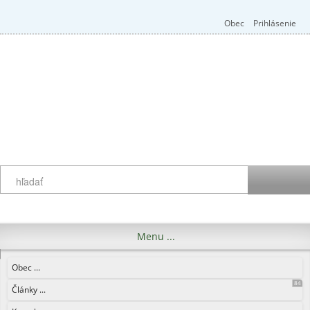
Obec
Prihlásenie
Menu ...
Obec ...
84
Články ...