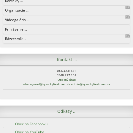
Kontakty ...
57
Organizácie ...
18
Videogaléria ...
Prihlásenie ...
95
Rázcestník ...
Kontakt ...
041/4231121
0948 717 101
Obecný úrad
obecnyurad@kysuckylieskovec.sk
admin@kysuckylieskovec.sk
Odkazy ...
Obec na Facebooku
Obec na YouTube