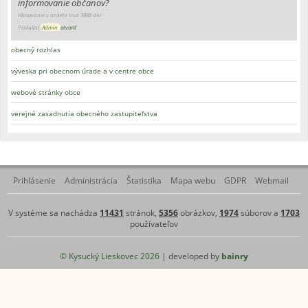
informovanie občanov?
Hlasovanie v ankete trvá 3888 dní
Pridal(a)
Admin
otvoriť
obecný rozhlas
výveska pri obecnom úrade a v centre obce
webové stránky obce
verejné zasadnutia obecného zastupiteľstva
Prihlásenie
Administrácia
Štatistika
Mapa webu
GDPR
Webmail
V systéme sa nachádza
11431
stránok,
5356
obrázkov,
1974
súborov a
1703
používateľov
© Kysucký Lieskovec 2026
| developed by
bainry