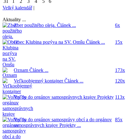
31
1
2
3
4
5
6
Velký kalendář
|
Aktuality ...
Zber použitého oleja.
Článek ...
6x
Obec Klubina pozýva na SV. Omšu
Článek ...
15x
Oznam
Článek ...
173x
Veľkoobjemný kontajner
Článek ...
120x
Voľby do orgánov samosprávnych krajov
Projekty
113x
...
Voľby do orgánov samosprávy obcí a do orgánov
85x
samosprávnych krajov
Projekty ...