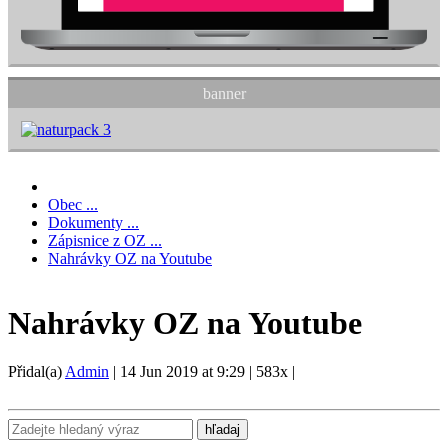
banner
Obec ...
Dokumenty ...
Zápisnice z OZ ...
Nahrávky OZ na Youtube
Nahrávky OZ na Youtube
Přidal(a)
Admin
|
14 Jun 2019 at 9:29
|
583x
|
hľadaj