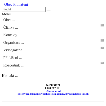
Obec
Přihlášení
Menu ...
Obec ...
84
Články ...
Kontakty ...
57
Organizace ...
18
Videogalerie ...
Přihlášení ...
95
Rozcestník ...
Kontakt ...
041/4231121
0948 717 101
Obecný úrad
obecnyurad@kysuckylieskovec.sk
admin@kysuckylieskovec.sk