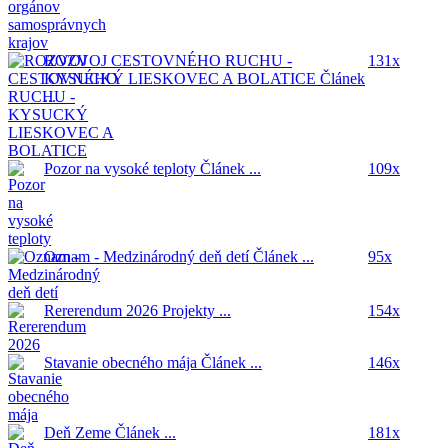
ROZVOJ CESTOVNÉHO RUCHU -
131x
KYSUCKÝ LIESKOVEC A BOLATICE
Článek
...
Pozor na vysoké teploty
Článek ...
109x
Oznam - Medzinárodný deň detí
Článek ...
95x
Rererendum 2026
Projekty ...
154x
Stavanie obecného mája
Článek ...
146x
Deň Zeme
Článek ...
181x