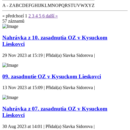
A - Z
A
B
C
D
E
F
G
H
I
J
K
L
M
N
O
P
Q
R
S
T
U
V
W
X
Y
Z
« předchozí
1
2
3
4
5
6
další »
57
záznamů
Nahrávka z 10. zasadnutia OZ v Kysuckom
Lieskovci
29 Nov 2023 at 15:19 | Přidal(a) Slavka Sidorova |
09. zasadnutie OZ v Kysuckom Lieskovci
13 Nov 2023 at 15:09 | Přidal(a) Slavka Sidorova |
Nahrávka z 07. zasadnutia OZ v Kysuckom
Lieskovci
30 Aug 2023 at 14:01 | Přidal(a) Slavka Sidorova |