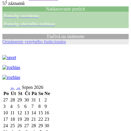
57
záznamů
Nahlasovanie porúch
Poruchy osvetlenia
Poruchy obecného rozhlasu
Tlačivá na stiahnutie
Oznámenie verejného funkcionára
←
→
Srpen 2026
Po
Út
St
Čt
Pá
So
Ne
27
28
29
30
31
1
2
3
4
5
6
7
8
9
10
11
12
13
14
15
16
17
18
19
20
21
22
23
24
25
26
27
28
29
30