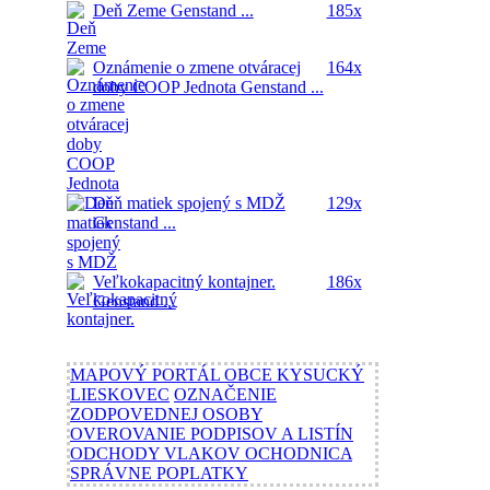
Deň Zeme
Genstand ...
185x
Oznámenie o zmene otváracej
164x
doby COOP Jednota
Genstand ...
Deň matiek spojený s MDŽ
129x
Genstand ...
Veľkokapacitný kontajner.
186x
Genstand ...
MAPOVÝ PORTÁL OBCE KYSUCKÝ
LIESKOVEC
OZNAČENIE
ZODPOVEDNEJ OSOBY
OVEROVANIE PODPISOV A LISTÍN
ODCHODY VLAKOV OCHODNICA
SPRÁVNE POPLATKY