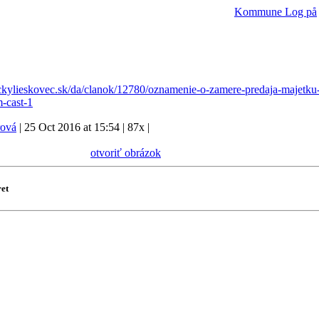
Kommune
Log på
ckylieskovec.sk/da/clanok/12780/oznamenie-o-zamere-predaja-majetku
-cast-1
rová
|
25 Oct 2016 at 15:54
|
87x
|
otvoriť obrázok
ret