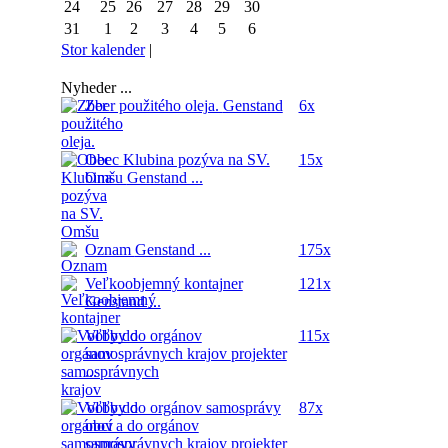
24
25
26
27
28
29
30
31
1
2
3
4
5
6
Stor kalender
|
Nyheder ...
Zber použitého oleja.
Genstand
6x
...
Obec Klubina pozýva na SV.
15x
Omšu
Genstand ...
Oznam
Genstand ...
175x
Veľkoobjemný kontajner
121x
Genstand ...
Voľby do orgánov
115x
samosprávnych krajov
projekter
...
Voľby do orgánov samosprávy
87x
obcí a do orgánov
samosprávnych krajov
projekter