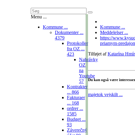
Menu ...
Kommune ...
Kommune ...
Dokumenter ...
Meddelelser ...
4379
https://www.kysu
Protokoller
priamym-predajom
fra OZ ...
Tilføjet af
Katarína Hmí
423
Nahrávky
OZ
na
Youtube
Du kan også være interesse
57
Kontrakter
...
866
majetok
vejskilt ...
Fakturaer
...
168
ordrer ...
1585
Budget ...
93
Záverečný