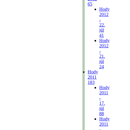
65
Hody
2012
-
22.
júl
41
Hody
2012
-
21.
júl
24
Hody
2011
183
Hody
2011
-
17.
júl
88
Hody
2011
-