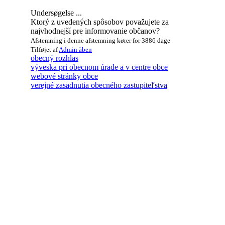
Undersøgelse ...
Ktorý z uvedených spôsobov považujete za
najvhodnejší pre informovanie občanov?
Afstemning i denne afstemning kører for 3886 dage
Tilføjet af
Admin
åben
obecný rozhlas
výveska pri obecnom úrade a v centre obce
webové stránky obce
verejné zasadnutia obecného zastupiteľstva