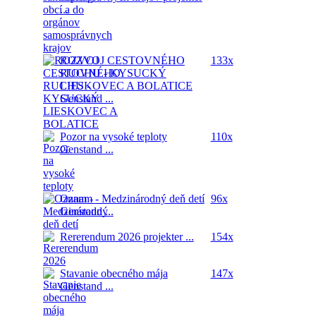
...
ROZVOJ CESTOVNÉHO
133x
RUCHU - KYSUCKÝ
LIESKOVEC A BOLATICE
Genstand ...
Pozor na vysoké teploty
110x
Genstand ...
Oznam - Medzinárodný deň detí
96x
Genstand ...
Rererendum 2026
projekter ...
154x
Stavanie obecného mája
147x
Genstand ...