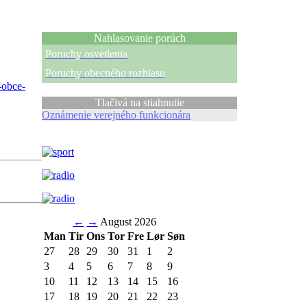
Nahlasovanie porúch
Poruchy osvetlenia
Poruchy obecného rozhlasu
-obce-
Tlačivá na stiahnutie
Oznámenie verejného funkcionára
←
→
August 2026
Man
Tir
Ons
Tor
Fre
Lør
Søn
27
28
29
30
31
1
2
3
4
5
6
7
8
9
10
11
12
13
14
15
16
17
18
19
20
21
22
23