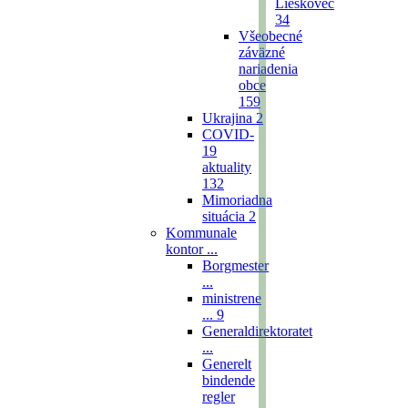
Lieskovec
34
Všeobecné
záväzné
nariadenia
obce
159
Ukrajina
2
COVID-
19
aktuality
132
Mimoriadna
situácia
2
Kommunale
kontor ...
Borgmester
...
ministrene
...
9
Generaldirektoratet
...
Generelt
bindende
regler