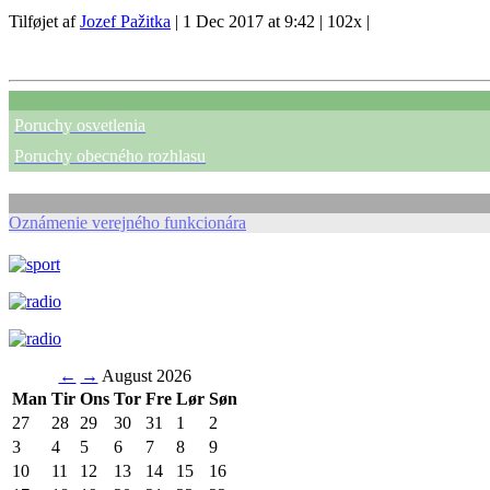
Tilføjet af
Jozef Pažitka
|
1 Dec 2017 at 9:42
|
102x
|
Poruchy osvetlenia
Poruchy obecného rozhlasu
Oznámenie verejného funkcionára
←
→
August 2026
Man
Tir
Ons
Tor
Fre
Lør
Søn
27
28
29
30
31
1
2
3
4
5
6
7
8
9
10
11
12
13
14
15
16