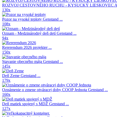
ROZVOJ CESTOVNÉHO RUCHU - KYSUCKÝ LIESKOVEC A
130x
Pozor na vysoké teploty
Genstand ...
108x
Oznam - Medzinárodný deň detí
Genstand ...
94x
Rererendum 2026
projekter ...
150x
Stavanie obecného mája
Genstand ...
145x
Deň Zeme
Genstand ...
179x
Oznámenie o zmene otváracej doby COOP Jednota
Genstand ...
160x
Deň matiek spojený s MDŽ
Genstand ...
127x