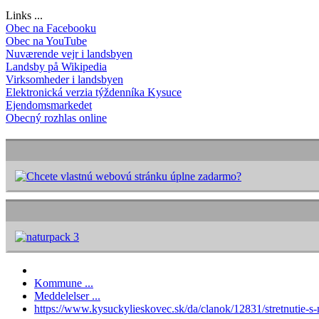
Links ...
Obec na Facebooku
Obec na YouTube
Nuværende vejr i landsbyen
Landsby på Wikipedia
Virksomheder i landsbyen
Elektronická verzia týždenníka Kysuce
Ejendomsmarkedet
Obecný rozhlas online
Kommune ...
Meddelelser ...
https://www.kysuckylieskovec.sk/da/clanok/12831/stretnutie