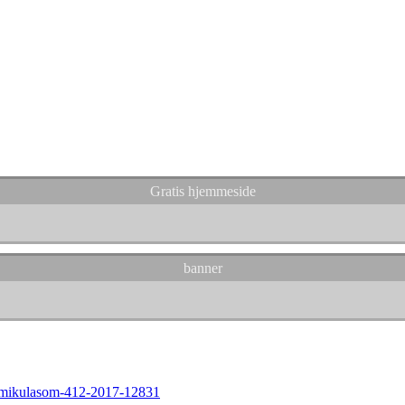
Gratis hjemmeside
banner
-s-mikulasom-412-2017-12831