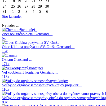
17
18
19
20
21
22
23
24
25
26
27
28
29
30
31
1
2
3
4
5
6
Stor kalender
|
Nyheder ...
Zber použitého oleja.
Genstand ...
6x
Obec Klubina pozýva na SV. Omšu
Genstand ...
15x
Oznam
Genstand ...
171x
Veľkoobjemný kontajner
Genstand ...
118x
Voľby do orgánov samosprávnych krajov
projekter ...
110x
Voľby do orgánov samosprávy obcí a do orgánov samosprávnych kr
83x