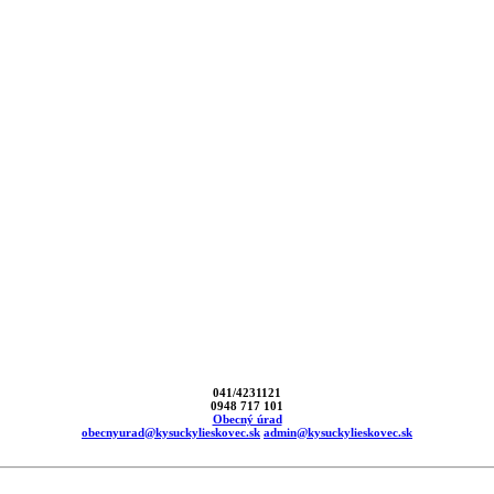
041/4231121
0948 717 101
Obecný úrad
obecnyurad@kysuckylieskovec.sk
admin@kysuckylieskovec.sk