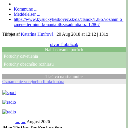
Kommune ...
Meddelelser ...
https://www.kysuckylieskovec.sk/da/clanok/12867/oznam-o-
zmene-terminu-konania-46zasadnutia-oz-12867
Tilføjet af
Katarína Hmírová
|
20 Aug 2018 at 12:12
|
131x
|
otvoriť obrázok
Nahlasovanie porúch
Poruchy osvetlenia
Poruchy obecného rozhlasu
Tlačivá na stiahnutie
Oznámenie verejného funkcionára
←
→
August 2026
Man
Tir
Ons
Tor
Fre
Lør
Søn