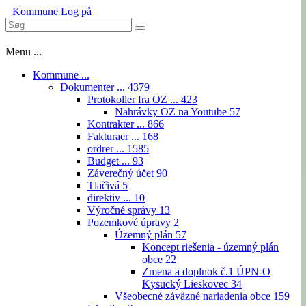
Kommune
Log på
Menu ...
Kommune ...
Dokumenter ...
4379
Protokoller fra OZ ...
423
Nahrávky OZ na Youtube
57
Kontrakter ...
866
Fakturaer ...
168
ordrer ...
1585
Budget ...
93
Záverečný účet
90
Tlačivá
5
direktiv ...
10
Výročné správy
13
Pozemkové úpravy
2
Územný plán
57
Koncept riešenia - územný plán
obce
22
Zmena a doplnok č.1 ÚPN-O
Kysucký Lieskovec
34
Všeobecné záväzné nariadenia obce
159