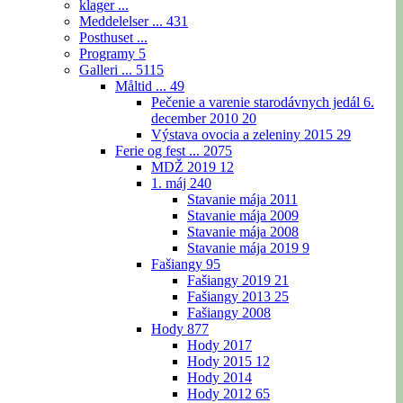
klager ...
Meddelelser ...
431
Posthuset ...
Programy
5
Galleri ...
5115
Måltid ...
49
Pečenie a varenie starodávnych jedál 6.
december 2010
20
Výstava ovocia a zeleniny 2015
29
Ferie og fest ...
2075
MDŽ 2019
12
1. máj
240
Stavanie mája 2011
Stavanie mája 2009
Stavanie mája 2008
Stavanie mája 2019
9
Fašiangy
95
Fašiangy 2019
21
Fašiangy 2013
25
Fašiangy 2008
Hody
877
Hody 2017
Hody 2015
12
Hody 2014
Hody 2012
65