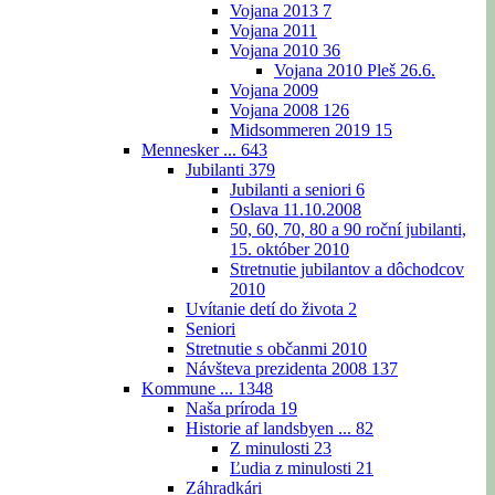
Vojana 2013
7
Vojana 2011
Vojana 2010
36
Vojana 2010 Pleš 26.6.
Vojana 2009
Vojana 2008
126
Midsommeren 2019
15
Mennesker ...
643
Jubilanti
379
Jubilanti a seniori
6
Oslava 11.10.2008
50, 60, 70, 80 a 90 roční jubilanti,
15. október 2010
Stretnutie jubilantov a dôchodcov
2010
Uvítanie detí do života
2
Seniori
Stretnutie s občanmi 2010
Návšteva prezidenta 2008
137
Kommune ...
1348
Naša príroda
19
Historie af landsbyen ...
82
Z minulosti
23
Ľudia z minulosti
21
Záhradkári