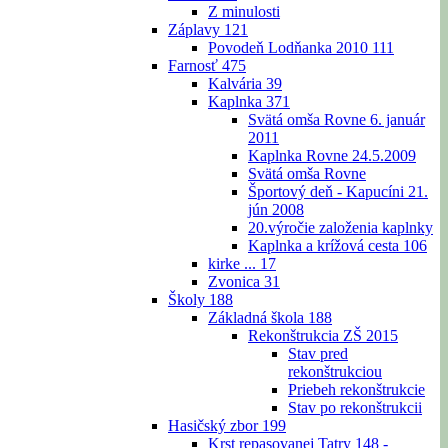
Z minulosti
Záplavy
121
Povodeň Lodňanka 2010
111
Farnosť
475
Kalvária
39
Kaplnka
371
Svätá omša Rovne 6. január
2011
Kaplnka Rovne 24.5.2009
Svätá omša Rovne
Športový deň - Kapucíni 21.
jún 2008
20.výročie založenia kaplnky
Kaplnka a krížová cesta
106
kirke ...
17
Zvonica
31
Školy
188
Základná škola
188
Rekonštrukcia ZŠ 2015
Stav pred
rekonštrukciou
Priebeh rekonštrukcie
Stav po rekonštrukcii
Hasičský zbor
199
Krst repasovanej Tatry 148 -