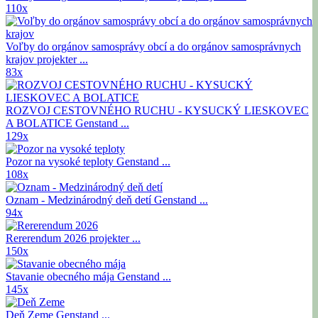
110x
Voľby do orgánov samosprávy obcí a do orgánov samosprávnych
krajov
projekter ...
83x
ROZVOJ CESTOVNÉHO RUCHU - KYSUCKÝ LIESKOVEC
A BOLATICE
Genstand ...
129x
Pozor na vysoké teploty
Genstand ...
108x
Oznam - Medzinárodný deň detí
Genstand ...
94x
Rererendum 2026
projekter ...
150x
Stavanie obecného mája
Genstand ...
145x
Deň Zeme
Genstand ...