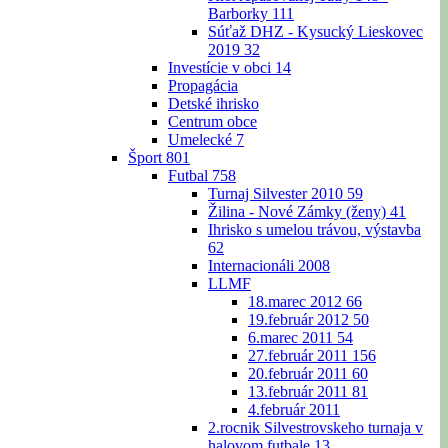
Barborky
111
Súťaž DHZ - Kysucký Lieskovec
2019
32
Investície v obci
14
Propagácia
Detské ihrisko
Centrum obce
Umelecké
7
Šport
801
Futbal
758
Turnaj Silvester 2010
59
Žilina - Nové Zámky (ženy)
41
Ihrisko s umelou trávou, výstavba
62
Internacionáli 2008
LLMF
18.marec 2012
66
19.február 2012
50
6.marec 2011
54
27.február 2011
156
20.február 2011
60
13.február 2011
81
4.február 2011
2.rocnik Silvestrovskeho turnaja v
halovom futbale
13