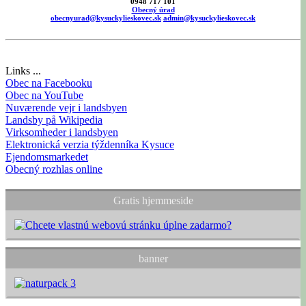
0948 717 101
Obecný úrad
obecnyurad@kysuckylieskovec.sk
admin@kysuckylieskovec.sk
Links ...
Obec na Facebooku
Obec na YouTube
Nuværende vejr i landsbyen
Landsby på Wikipedia
Virksomheder i landsbyen
Elektronická verzia týždenníka Kysuce
Ejendomsmarkedet
Obecný rozhlas online
Gratis hjemmeside
banner