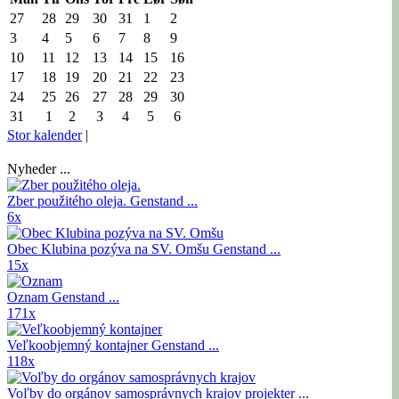
27
28
29
30
31
1
2
3
4
5
6
7
8
9
10
11
12
13
14
15
16
17
18
19
20
21
22
23
24
25
26
27
28
29
30
31
1
2
3
4
5
6
Stor kalender
|
Nyheder ...
Zber použitého oleja.
Genstand ...
6x
Obec Klubina pozýva na SV. Omšu
Genstand ...
15x
Oznam
Genstand ...
171x
Veľkoobjemný kontajner
Genstand ...
118x
Voľby do orgánov samosprávnych krajov
projekter ...