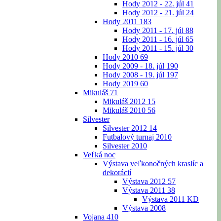
Hody 2012 - 22. júl
41
Hody 2012 - 21. júl
24
Hody 2011
183
Hody 2011 - 17. júl
88
Hody 2011 - 16. júl
65
Hody 2011 - 15. júl
30
Hody 2010
69
Hody 2009 - 18. júl
190
Hody 2008 - 19. júl
197
Hody 2019
60
Mikuláš
71
Mikuláš 2012
15
Mikuláš 2010
56
Silvester
Silvester 2012
14
Futbalový turnaj 2010
Silvester 2010
Veľká noc
Výstava veľkonočných kraslíc a
dekorácií
Výstava 2012
57
Výstava 2011
38
Výstava 2011 KD
Výstava 2008
Vojana
410