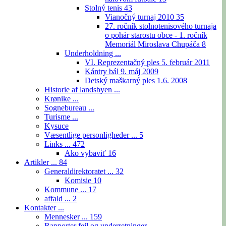
Stolný tenis
43
Vianočný turnaj 2010
35
27. ročník stolnotenisového turnaja
o pohár starostu obce - 1. ročník
Memoriál Miroslava Chupáča
8
Underholdning ...
VI. Reprezentačný ples 5. február 2011
Kántry bál 9. máj 2009
Detský maškarný ples 1.6. 2008
Historie af landsbyen ...
Krønike ...
Sognebureau ...
Turisme ...
Kysuce
Væsentlige personligheder ...
5
Links ...
472
Ako vybaviť
16
Artikler ...
84
Generaldirektoratet ...
32
Komisie
10
Kommune ...
17
affald ...
2
Kontakter ...
Mennesker ...
159
Rapporter fejl og underretninger ...