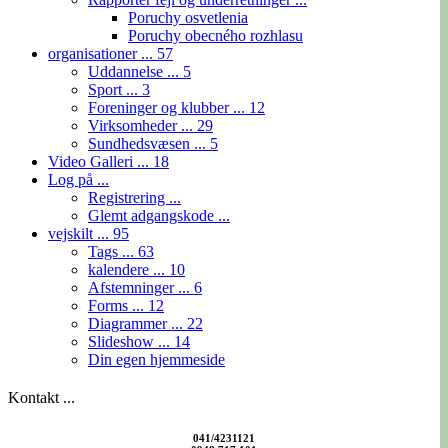
Poruchy osvetlenia
Poruchy obecného rozhlasu
organisationer ...
57
Uddannelse ...
5
Sport ...
3
Foreninger og klubber ...
12
Virksomheder ...
29
Sundhedsvæsen ...
5
Video Galleri ...
18
Log på ...
Registrering ...
Glemt adgangskode ...
vejskilt ...
95
Tags ...
63
kalendere ...
10
Afstemninger ...
6
Forms ...
12
Diagrammer ...
22
Slideshow ...
14
Din egen hjemmeside
Kontakt ...
041/4231121