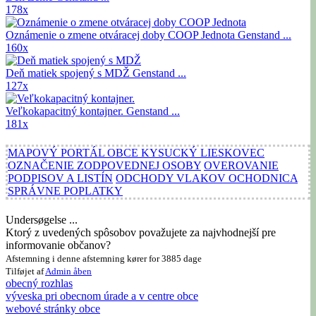
178x
Oznámenie o zmene otváracej doby COOP Jednota
Genstand ...
160x
Deň matiek spojený s MDŽ
Genstand ...
127x
Veľkokapacitný kontajner.
Genstand ...
181x
MAPOVÝ PORTÁL OBCE KYSUCKÝ LIESKOVEC
OZNAČENIE ZODPOVEDNEJ OSOBY
OVEROVANIE
PODPISOV A LISTÍN
ODCHODY VLAKOV OCHODNICA
SPRÁVNE POPLATKY
Undersøgelse ...
Ktorý z uvedených spôsobov považujete za najvhodnejší pre
informovanie občanov?
Afstemning i denne afstemning kører for 3885 dage
Tilføjet af
Admin
åben
obecný rozhlas
výveska pri obecnom úrade a v centre obce
webové stránky obce