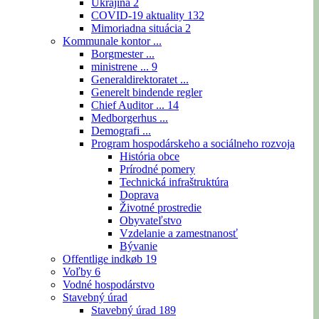
Ukrajina
2
COVID-19 aktuality
132
Mimoriadna situácia
2
Kommunale kontor ...
Borgmester ...
ministrene ...
9
Generaldirektoratet ...
Generelt bindende regler
Chief Auditor ...
14
Medborgerhus ...
Demografi ...
Program hospodárskeho a sociálneho rozvoja
História obce
Prírodné pomery
Technická infraštruktúra
Doprava
Životné prostredie
Obyvateľstvo
Vzdelanie a zamestnanosť
Bývanie
Offentlige indkøb
19
Voľby
6
Vodné hospodárstvo
Stavebný úrad
Stavebný úrad
189