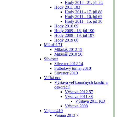
Hody 2012 - 21. júl
24
Hody 2011
183
Hody 2011 - 17. júl
88
Hody 2011 - 16. júl
65
Hody 2011 - 15. júl
30
Hody 2010
69
Hody 2009 - 18. júl
190
Hody 2008 - 19. júl
197
Hody 2019
60
Mikuláš
71
Mikuláš 2012
15
Mikuláš 2010
56
Silvester
Silvester 2012
14
Futbalový turnaj 2010
Silvester 2010
Veľká noc
Výstava veľkonočných kraslíc a
dekorácií
Výstava 2012
57
Výstava 2011
38
Výstava 2011 KD
Výstava 2008
Vojana
410
Vojana 2013
7