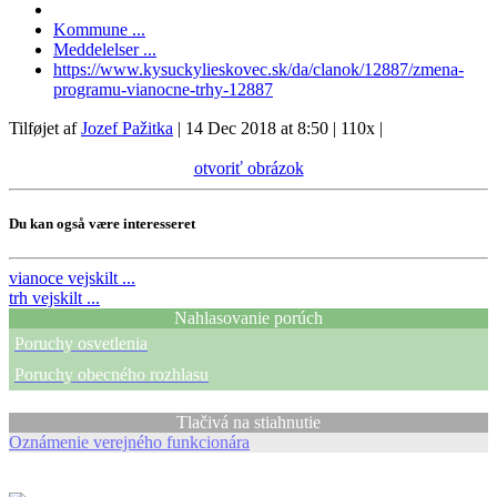
Kommune ...
Meddelelser ...
https://www.kysuckylieskovec.sk/da/clanok/12887/zmena-
programu-vianocne-trhy-12887
Tilføjet af
Jozef Pažitka
|
14 Dec 2018 at 8:50
|
110x
|
otvoriť obrázok
Du kan også være interesseret
vianoce
vejskilt ...
trh
vejskilt ...
Nahlasovanie porúch
Poruchy osvetlenia
Poruchy obecného rozhlasu
Tlačivá na stiahnutie
Oznámenie verejného funkcionára