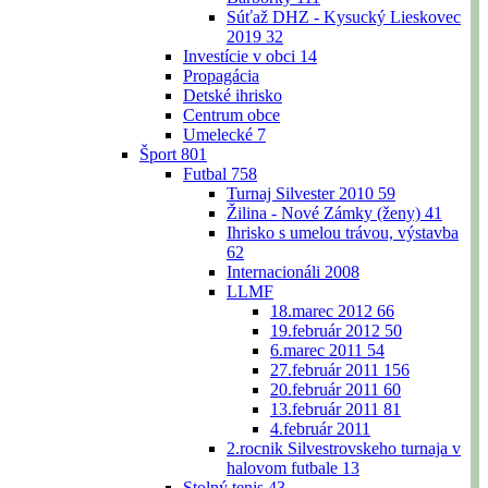
Súťaž DHZ - Kysucký Lieskovec
2019
32
Investície v obci
14
Propagácia
Detské ihrisko
Centrum obce
Umelecké
7
Šport
801
Futbal
758
Turnaj Silvester 2010
59
Žilina - Nové Zámky (ženy)
41
Ihrisko s umelou trávou, výstavba
62
Internacionáli 2008
LLMF
18.marec 2012
66
19.február 2012
50
6.marec 2011
54
27.február 2011
156
20.február 2011
60
13.február 2011
81
4.február 2011
2.rocnik Silvestrovskeho turnaja v
halovom futbale
13
Stolný tenis
43