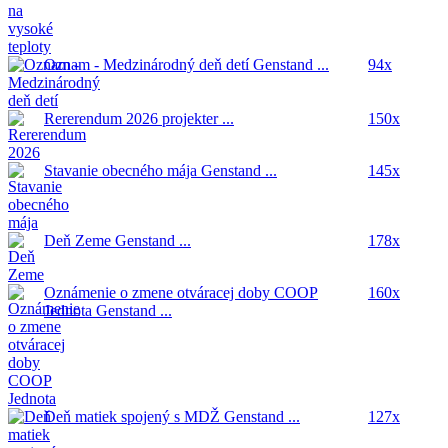
Oznam - Medzinárodný deň detí
Genstand ...
94x
Rererendum 2026
projekter ...
150x
Stavanie obecného mája
Genstand ...
145x
Deň Zeme
Genstand ...
178x
Oznámenie o zmene otváracej doby COOP
160x
Jednota
Genstand ...
Deň matiek spojený s MDŽ
Genstand ...
127x