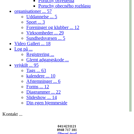
Poruchy osvetlenia
Poruchy obecného rozhlasu
organisationer ...
57
Uddannelse ...
5
Sport ...
3
Foreninger og klubber ...
12
Virksomheder ...
29
Sundhedsvæsen ...
5
Video Galleri ...
18
Log på ...
Registrering ...
Glemt adgangskode ...
vejskilt ...
95
Tags ...
63
kalendere ...
10
Afstemninger ...
6
Forms ...
12
Diagrammer ...
22
Slideshow ...
14
Din egen hjemmeside
Kontakt ...
041/4231121
0948 717 101
Obecný úrad