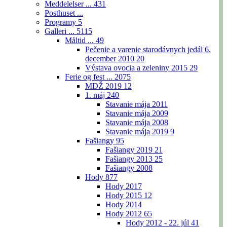
Meddelelser ...
431
Posthuset ...
Programy
5
Galleri ...
5115
Måltid ...
49
Pečenie a varenie starodávnych jedál 6.
december 2010
20
Výstava ovocia a zeleniny 2015
29
Ferie og fest ...
2075
MDŽ 2019
12
1. máj
240
Stavanie mája 2011
Stavanie mája 2009
Stavanie mája 2008
Stavanie mája 2019
9
Fašiangy
95
Fašiangy 2019
21
Fašiangy 2013
25
Fašiangy 2008
Hody
877
Hody 2017
Hody 2015
12
Hody 2014
Hody 2012
65
Hody 2012 - 22. júl
41