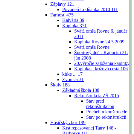
Záplavy
121
Povodeň Lodňanka 2010
111
Farnosť
475
Kalvária
39
Kaplnka
371
Svätá omša Rovne 6. január
2011
Kaplnka Rovne 24.5.2009
Svätá omša Rovne
Športový deň - Kapucíni 21.
jún 2008
20.výročie založenia kaplnky
Kaplnka a krížová cesta
106
kirke ...
17
Zvonica
31
Školy
188
Základná škola
188
Rekonštrukcia ZŠ 2015
Stav pred
rekonštrukciou
Priebeh rekonštrukcie
Stav po rekonštrukcii
Hasičský zbor
199
Krst repasovanej Tatry 148 -
Barborky
111