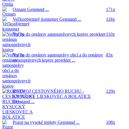
Oznam
Genstand ...
171x
Veľkoobjemný kontajner
Genstand ...
118x
Voľby do orgánov samosprávnych krajov
projekter
110x
...
Voľby do orgánov samosprávy obcí a do orgánov
83x
samosprávnych krajov
projekter ...
ROZVOJ CESTOVNÉHO RUCHU -
129x
KYSUCKÝ LIESKOVEC A BOLATICE
Genstand ...
Pozor na vysoké teploty
Genstand ...
108x