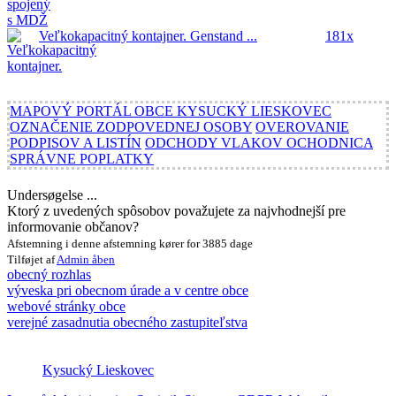
Veľkokapacitný kontajner.
Genstand ...
181x
MAPOVÝ PORTÁL OBCE KYSUCKÝ LIESKOVEC
OZNAČENIE ZODPOVEDNEJ OSOBY
OVEROVANIE
PODPISOV A LISTÍN
ODCHODY VLAKOV OCHODNICA
SPRÁVNE POPLATKY
Undersøgelse ...
Ktorý z uvedených spôsobov považujete za najvhodnejší pre
informovanie občanov?
Afstemning i denne afstemning kører for 3885 dage
Tilføjet af
Admin
åben
obecný rozhlas
výveska pri obecnom úrade a v centre obce
webové stránky obce
verejné zasadnutia obecného zastupiteľstva
Kysucký Lieskovec