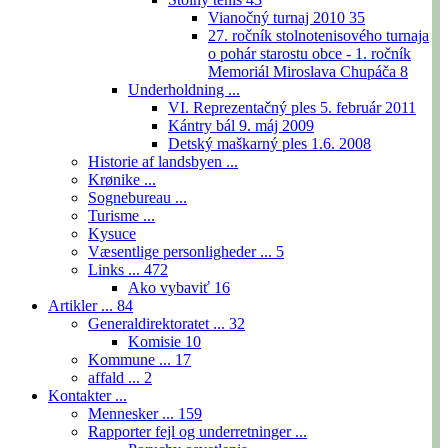
Vianočný turnaj 2010
35
27. ročník stolnotenisového turnaja
o pohár starostu obce - 1. ročník
Memoriál Miroslava Chupáča
8
Underholdning ...
VI. Reprezentačný ples 5. február 2011
Kántry bál 9. máj 2009
Detský maškarný ples 1.6. 2008
Historie af landsbyen ...
Krønike ...
Sognebureau ...
Turisme ...
Kysuce
Væsentlige personligheder ...
5
Links ...
472
Ako vybaviť
16
Artikler ...
84
Generaldirektoratet ...
32
Komisie
10
Kommune ...
17
affald ...
2
Kontakter ...
Mennesker ...
159
Rapporter fejl og underretninger ...