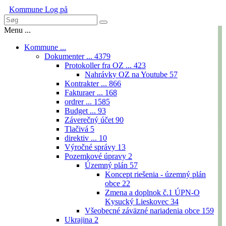
Kommune
Log på
Menu ...
Kommune ...
Dokumenter ...
4379
Protokoller fra OZ ...
423
Nahrávky OZ na Youtube
57
Kontrakter ...
866
Fakturaer ...
168
ordrer ...
1585
Budget ...
93
Záverečný účet
90
Tlačivá
5
direktiv ...
10
Výročné správy
13
Pozemkové úpravy
2
Územný plán
57
Koncept riešenia - územný plán
obce
22
Zmena a doplnok č.1 ÚPN-O
Kysucký Lieskovec
34
Všeobecné záväzné nariadenia obce
159
Ukrajina
2