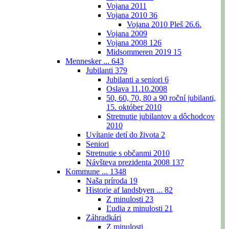
Vojana 2011
Vojana 2010
36
Vojana 2010 Pleš 26.6.
Vojana 2009
Vojana 2008
126
Midsommeren 2019
15
Mennesker ...
643
Jubilanti
379
Jubilanti a seniori
6
Oslava 11.10.2008
50, 60, 70, 80 a 90 roční jubilanti,
15. október 2010
Stretnutie jubilantov a dôchodcov
2010
Uvítanie detí do života
2
Seniori
Stretnutie s občanmi 2010
Návšteva prezidenta 2008
137
Kommune ...
1348
Naša príroda
19
Historie af landsbyen ...
82
Z minulosti
23
Ľudia z minulosti
21
Záhradkári
Z minulosti