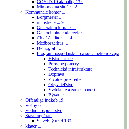
COVID-19 aktuality
132
Mimoriadna situácia
2
Kommunale kontor ...
Borgmester ...
ministrene ...
9
Generaldirektoratet ...
Generelt bindende regler
Chief Auditor ...
14
Medborgerhus ...
Demografi ...
Program hospodárskeho a sociálneho rozvoja
História obce
Prírodné pomery
Technická infraštruktúra
Doprava
Životné prostredie
Obyvateľstvo
Vzdelanie a zamestnanosť
Bývanie
Offentlige indkøb
19
Voľby
6
Vodné hospodárstvo
Stavebný úrad
Stavebný úrad
189
klager ...