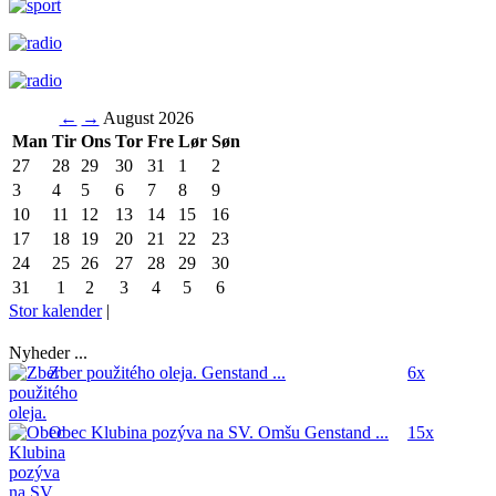
←
→
August 2026
Man
Tir
Ons
Tor
Fre
Lør
Søn
27
28
29
30
31
1
2
3
4
5
6
7
8
9
10
11
12
13
14
15
16
17
18
19
20
21
22
23
24
25
26
27
28
29
30
31
1
2
3
4
5
6
Stor kalender
|
Nyheder ...
Zber použitého oleja.
Genstand ...
6x
Obec Klubina pozýva na SV. Omšu
Genstand ...
15x