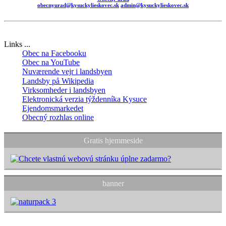
obecnyurad@kysuckylieskovec.sk
admin@kysuckylieskovec.sk
Links ...
Obec na Facebooku
Obec na YouTube
Nuværende vejr i landsbyen
Landsby på Wikipedia
Virksomheder i landsbyen
Elektronická verzia týždenníka Kysuce
Ejendomsmarkedet
Obecný rozhlas online
Gratis hjemmeside
banner