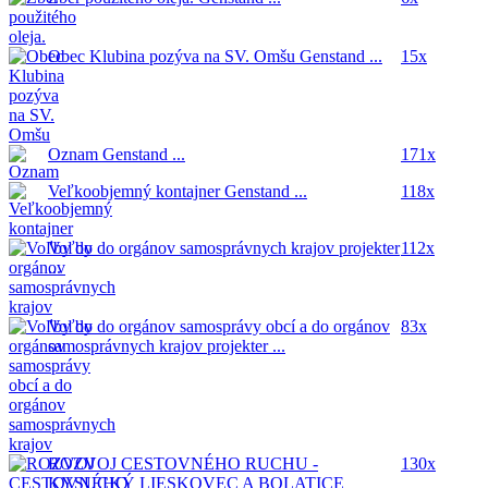
Obec Klubina pozýva na SV. Omšu
Genstand ...
15x
Oznam
Genstand ...
171x
Veľkoobjemný kontajner
Genstand ...
118x
Voľby do orgánov samosprávnych krajov
projekter
112x
...
Voľby do orgánov samosprávy obcí a do orgánov
83x
samosprávnych krajov
projekter ...
ROZVOJ CESTOVNÉHO RUCHU -
130x
KYSUCKÝ LIESKOVEC A BOLATICE