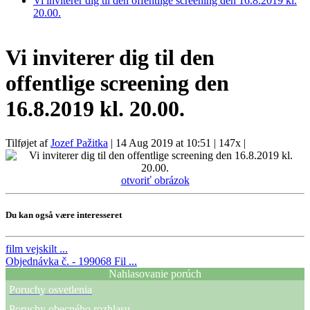
Vi inviterer dig til den offentlige screening den 16.8.2019 kl.
20.00.
Vi inviterer dig til den
offentlige screening den
16.8.2019 kl. 20.00.
Tilføjet af
Jozef Pažitka
|
14 Aug 2019 at 10:51
|
147x
|
otvoriť obrázok
Du kan også være interesseret
film
vejskilt ...
Objednávka č. - 199068
Fil ...
Nahlasovanie porúch
Poruchy osvetlenia
Poruchy obecného rozhlasu