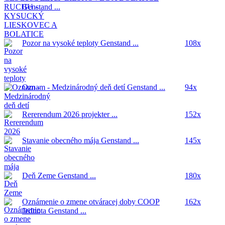
Genstand ...
Pozor na vysoké teploty
Genstand ...
108x
Oznam - Medzinárodný deň detí
Genstand ...
94x
Rererendum 2026
projekter ...
152x
Stavanie obecného mája
Genstand ...
145x
Deň Zeme
Genstand ...
180x
Oznámenie o zmene otváracej doby COOP
162x
Jednota
Genstand ...