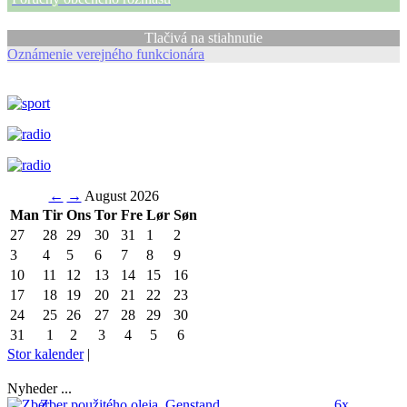
Tlačivá na stiahnutie
Oznámenie verejného funkcionára
←
→
August 2026
Man
Tir
Ons
Tor
Fre
Lør
Søn
27
28
29
30
31
1
2
3
4
5
6
7
8
9
10
11
12
13
14
15
16
17
18
19
20
21
22
23
24
25
26
27
28
29
30
31
1
2
3
4
5
6
Stor kalender
|
Nyheder ...
Zber použitého oleja.
Genstand ...
6x