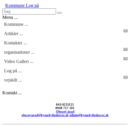
Kommune
Log på
Menu ...
Kommune ...
84
Artikler ...
Kontakter ...
57
organisationer ...
18
Video Galleri ...
Log på ...
95
vejskilt ...
Kontakt ...
041/4231121
0948 717 101
Obecný úrad
obecnyurad@kysuckylieskovec.sk
admin@kysuckylieskovec.sk