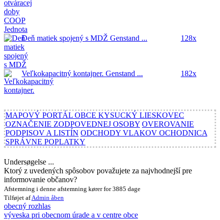
Deň matiek spojený s MDŽ
Genstand ...
128x
Veľkokapacitný kontajner.
Genstand ...
182x
MAPOVÝ PORTÁL OBCE KYSUCKÝ LIESKOVEC
OZNAČENIE ZODPOVEDNEJ OSOBY
OVEROVANIE
PODPISOV A LISTÍN
ODCHODY VLAKOV OCHODNICA
SPRÁVNE POPLATKY
Undersøgelse ...
Ktorý z uvedených spôsobov považujete za najvhodnejší pre
informovanie občanov?
Afstemning i denne afstemning kører for 3885 dage
Tilføjet af
Admin
åben
obecný rozhlas
výveska pri obecnom úrade a v centre obce