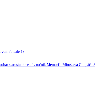
alovom futbale
13
o pohár starostu obce - 1. ročník Memoriál Miroslava Chupáča
8