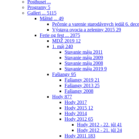
Posthuset ...
Programy
5
Galleri ...
5115
Måltid ...
49
Pečenie a varenie starodávnych jedál 6. de
Výstava ovocia a zeleniny 2015
29
Ferie og fest ...
2075
MDŽ 2019
12
1. máj
240
Stavanie mája 2011
Stavanie mája 2009
Stavanie mája 2008
Stavanie mája 2019
9
Fašiangy
95
Fašiangy 2019
21
Fašiangy 2013
25
Fašiangy 2008
Hody
877
Hody 2017
Hody 2015
12
Hody 2014
Hody 2012
65
Hody 2012 - 22. júl
41
Hody 2012 - 21. júl
24
Hody 2011
183