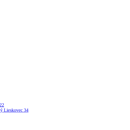
22
ý Lieskovec
34