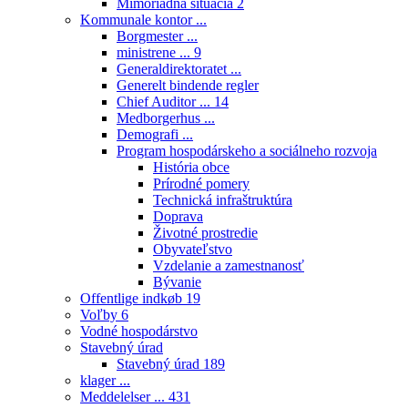
Mimoriadna situácia
2
Kommunale kontor ...
Borgmester ...
ministrene ...
9
Generaldirektoratet ...
Generelt bindende regler
Chief Auditor ...
14
Medborgerhus ...
Demografi ...
Program hospodárskeho a sociálneho rozvoja
História obce
Prírodné pomery
Technická infraštruktúra
Doprava
Životné prostredie
Obyvateľstvo
Vzdelanie a zamestnanosť
Bývanie
Offentlige indkøb
19
Voľby
6
Vodné hospodárstvo
Stavebný úrad
Stavebný úrad
189
klager ...
Meddelelser ...
431