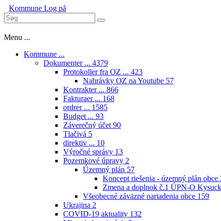
Kommune
Log på
Menu ...
Kommune ...
Dokumenter ...
4379
Protokoller fra OZ ...
423
Nahrávky OZ na Youtube
57
Kontrakter ...
866
Fakturaer ...
168
ordrer ...
1585
Budget ...
93
Záverečný účet
90
Tlačivá
5
direktiv ...
10
Výročné správy
13
Pozemkové úpravy
2
Územný plán
57
Koncept riešenia - územný plán obce
Zmena a doplnok č.1 ÚPN-O Kysuck
Všeobecné záväzné nariadenia obce
159
Ukrajina
2
COVID-19 aktuality
132