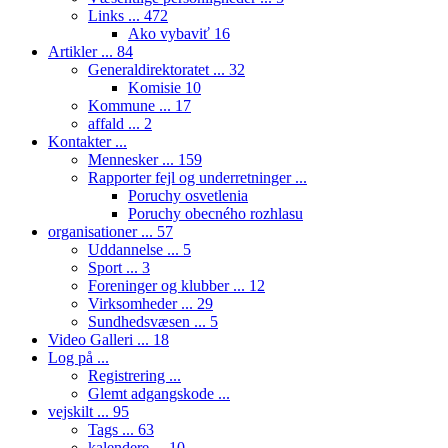
Links ...
472
Ako vybaviť
16
Artikler ...
84
Generaldirektoratet ...
32
Komisie
10
Kommune ...
17
affald ...
2
Kontakter ...
Mennesker ...
159
Rapporter fejl og underretninger ...
Poruchy osvetlenia
Poruchy obecného rozhlasu
organisationer ...
57
Uddannelse ...
5
Sport ...
3
Foreninger og klubber ...
12
Virksomheder ...
29
Sundhedsvæsen ...
5
Video Galleri ...
18
Log på ...
Registrering ...
Glemt adgangskode ...
vejskilt ...
95
Tags ...
63
kalendere ...
10