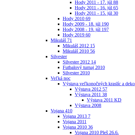
Hody 2011 - 17. júl
88
Hody 2011 - 16. júl
65
Hody 2011 - 15. júl
30
Hody 2010
69
Hody 2009 - 18. júl
190
Hody 2008 - 19. júl
197
Hody 2019
60
Mikuláš
71
Mikuláš 2012
15
Mikuláš 2010
56
Silvester
Silvester 2012
14
Futbalový turnaj 2010
Silvester 2010
Veľká noc
Výstava veľkonočných kraslíc a dekor
Výstava 2012
57
Výstava 2011
38
Výstava 2011 KD
Výstava 2008
Vojana
410
Vojana 2013
7
Vojana 2011
Vojana 2010
36
Vojana 2010 Pleš 26.6.