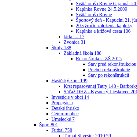
Svätá omša Rovne 6. január 20
Kaplnka Rovne 24.5.2009
Svätá omša Rovne
Športový deň - Kapucíni 21. jú
20.výročie založenia kaplnky
Kaplnka a krížová cesta
106
kirke ...
17
Zvonica
31
Školy
188
Základná škola
188
Rekonštrukcia ZŠ 2015
Stav pred rekonštrukciou
Priebeh rekonštrukcie
Stav po rekonštrukcii
Hasičský zbor
199
Krst repasovanej Tatry 148 - Barbor
Súťaž DHZ - Kysucký Lieskovec 20
Investície v obci
14
Propagácia
Detské ihrisko
Centrum obce
Umelecké
7
Šport
801
Futbal
758
Turnaj Silvester 2010
59