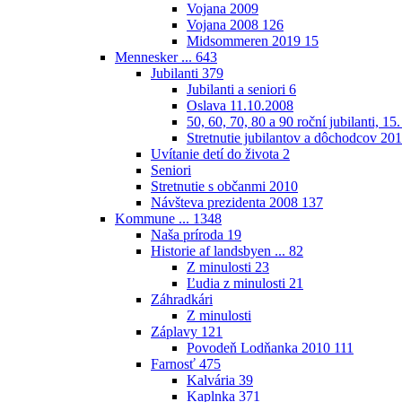
Vojana 2009
Vojana 2008
126
Midsommeren 2019
15
Mennesker ...
643
Jubilanti
379
Jubilanti a seniori
6
Oslava 11.10.2008
50, 60, 70, 80 a 90 roční jubilanti, 15
Stretnutie jubilantov a dôchodcov 20
Uvítanie detí do života
2
Seniori
Stretnutie s občanmi 2010
Návšteva prezidenta 2008
137
Kommune ...
1348
Naša príroda
19
Historie af landsbyen ...
82
Z minulosti
23
Ľudia z minulosti
21
Záhradkári
Z minulosti
Záplavy
121
Povodeň Lodňanka 2010
111
Farnosť
475
Kalvária
39
Kaplnka
371