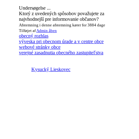
Undersøgelse ...
Ktorý z uvedených spôsobov považujete za
najvhodnejší pre informovanie občanov?
Afstemning i denne afstemning kører for 3884 dage
Tilføjet af
Admin
åben
obecný rozhlas
výveska pri obecnom úrade a v centre obce
webové stránky obce
verejné zasadnutia obecného zastupiteľstva
Kysucký Lieskovec