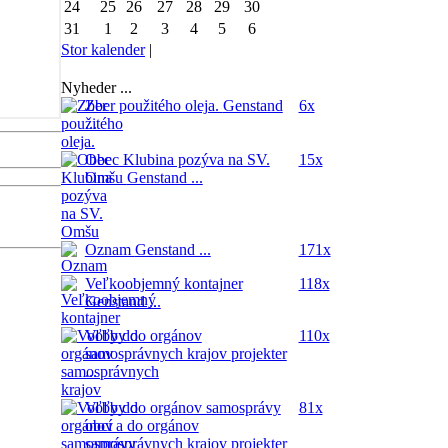
24
25
26
27
28
29
30
31
1
2
3
4
5
6
Stor kalender
|
Nyheder ...
Zber použitého oleja.
Genstand
6x
...
Obec Klubina pozýva na SV.
15x
Omšu
Genstand ...
Oznam
Genstand ...
171x
Veľkoobjemný kontajner
118x
Genstand ...
Voľby do orgánov
110x
samosprávnych krajov
projekter
...
Voľby do orgánov samosprávy
81x
obcí a do orgánov
samosprávnych krajov
projekter