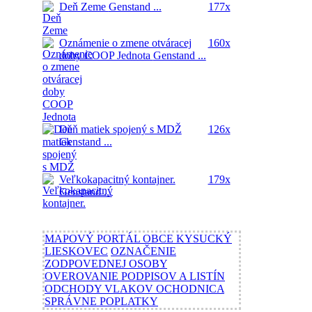
Deň Zeme
Genstand ...
177x
Oznámenie o zmene otváracej
160x
doby COOP Jednota
Genstand ...
Deň matiek spojený s MDŽ
126x
Genstand ...
Veľkokapacitný kontajner.
179x
Genstand ...
MAPOVÝ PORTÁL OBCE KYSUCKÝ
LIESKOVEC
OZNAČENIE
ZODPOVEDNEJ OSOBY
OVEROVANIE PODPISOV A LISTÍN
ODCHODY VLAKOV OCHODNICA
SPRÁVNE POPLATKY