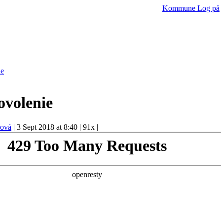
Kommune
Log på
ie
ovolenie
rová
|
3 Sept 2018 at 8:40
|
91x
|