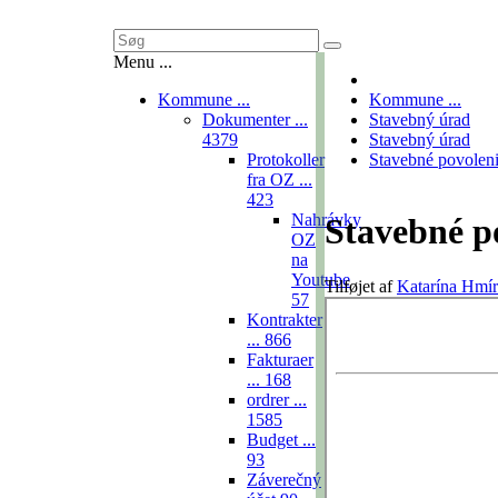
Menu ...
Kommune ...
Kommune ...
Dokumenter ...
Stavebný úrad
4379
Stavebný úrad
Protokoller
Stavebné povolen
fra OZ ...
423
Nahrávky
Stavebné p
OZ
na
Youtube
Tilføjet af
Katarína Hmí
57
Kontrakter
...
866
Fakturaer
...
168
ordrer ...
1585
Budget ...
93
Záverečný