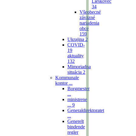
Lieskovec
34
Všeobecné
záväzné
nariadenia
obce
159
Ukrajina
2
COVID-
19
aktuality
132
Mimoriadna
situácia
2
Kommunale
kontor ...
Borgmester
...
ministrene
...
9
Generaldirektoratet
...
Generelt
bindende
regler