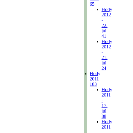
65
Hody
2012
-
22.
júl
41
Hody
2012
-
21.
júl
24
Hody
2011
183
Hody
2011
-
17.
júl
88
Hody
2011
-