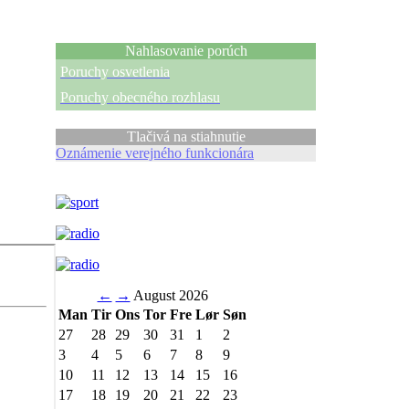
Nahlasovanie porúch
Poruchy osvetlenia
Poruchy obecného rozhlasu
Tlačivá na stiahnutie
Oznámenie verejného funkcionára
←
→
August 2026
Man
Tir
Ons
Tor
Fre
Lør
Søn
27
28
29
30
31
1
2
3
4
5
6
7
8
9
10
11
12
13
14
15
16
17
18
19
20
21
22
23