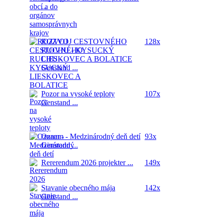
...
ROZVOJ CESTOVNÉHO
128x
RUCHU - KYSUCKÝ
LIESKOVEC A BOLATICE
Genstand ...
Pozor na vysoké teploty
107x
Genstand ...
Oznam - Medzinárodný deň detí
93x
Genstand ...
Rererendum 2026
projekter ...
149x
Stavanie obecného mája
142x
Genstand ...