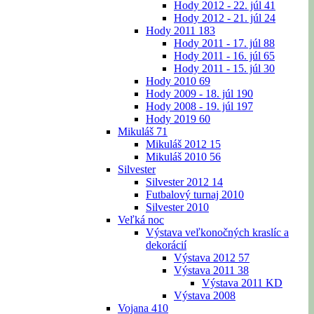
Hody 2012 - 22. júl
41
Hody 2012 - 21. júl
24
Hody 2011
183
Hody 2011 - 17. júl
88
Hody 2011 - 16. júl
65
Hody 2011 - 15. júl
30
Hody 2010
69
Hody 2009 - 18. júl
190
Hody 2008 - 19. júl
197
Hody 2019
60
Mikuláš
71
Mikuláš 2012
15
Mikuláš 2010
56
Silvester
Silvester 2012
14
Futbalový turnaj 2010
Silvester 2010
Veľká noc
Výstava veľkonočných kraslíc a
dekorácií
Výstava 2012
57
Výstava 2011
38
Výstava 2011 KD
Výstava 2008
Vojana
410