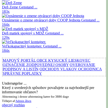
Deň Zeme
Genstand ...
183x
Oznámenie o zmene otváracej doby COOP Jednota
Genstand ...
164x
Deň matiek spojený s MDŽ
Genstand ...
129x
Veľkokapacitný kontajner.
Genstand ...
184x
MAPOVÝ PORTÁL OBCE KYSUCKÝ LIESKOVEC
OZNAČENIE ZODPOVEDNEJ OSOBY
OVEROVANIE
PODPISOV A LISTÍN
ODCHODY VLAKOV OCHODNICA
SPRÁVNE POPLATKY
Undersøgelse ...
Ktorý z uvedených spôsobov považujete za najvhodnejší pre
informovanie občanov?
Afstemning i denne afstemning kører for 3886 dage
Tilføjet af
Admin
åben
obecný rozhlas