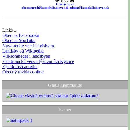
0948 717 101
Obecný úrad
obecnyurad@kysuckylieskovec.sk
admin@kysuckylieskovec.sk
Links ...
Obec na Facebooku
Obec na YouTube
Nuværende vejr i landsbyen
Landsby på Wikipedia
Virksomheder i landsbyen
Elektronická verzia týždenníka Kysuce
Ejendomsmarkedet
Obecný rozhlas online
Gratis hjemmeside
banner