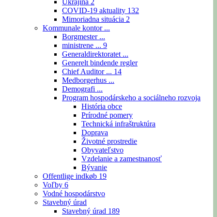
Ukrajina
2
COVID-19 aktuality
132
Mimoriadna situácia
2
Kommunale kontor ...
Borgmester ...
ministrene ...
9
Generaldirektoratet ...
Generelt bindende regler
Chief Auditor ...
14
Medborgerhus ...
Demografi ...
Program hospodárskeho a sociálneho rozvoja
História obce
Prírodné pomery
Technická infraštruktúra
Doprava
Životné prostredie
Obyvateľstvo
Vzdelanie a zamestnanosť
Bývanie
Offentlige indkøb
19
Voľby
6
Vodné hospodárstvo
Stavebný úrad
Stavebný úrad
189