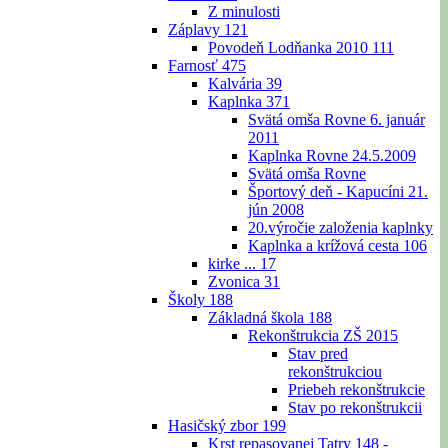
Z minulosti
Záplavy
121
Povodeň Lodňanka 2010
111
Farnosť
475
Kalvária
39
Kaplnka
371
Svätá omša Rovne 6. január
2011
Kaplnka Rovne 24.5.2009
Svätá omša Rovne
Športový deň - Kapucíni 21.
jún 2008
20.výročie založenia kaplnky
Kaplnka a krížová cesta
106
kirke ...
17
Zvonica
31
Školy
188
Základná škola
188
Rekonštrukcia ZŠ 2015
Stav pred
rekonštrukciou
Priebeh rekonštrukcie
Stav po rekonštrukcii
Hasičský zbor
199
Krst repasovanej Tatry 148 -