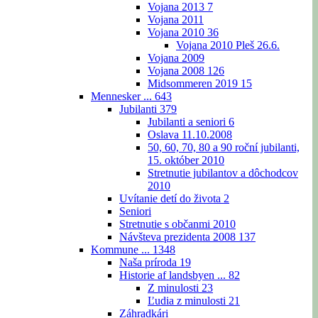
Vojana 2013
7
Vojana 2011
Vojana 2010
36
Vojana 2010 Pleš 26.6.
Vojana 2009
Vojana 2008
126
Midsommeren 2019
15
Mennesker ...
643
Jubilanti
379
Jubilanti a seniori
6
Oslava 11.10.2008
50, 60, 70, 80 a 90 roční jubilanti,
15. október 2010
Stretnutie jubilantov a dôchodcov
2010
Uvítanie detí do života
2
Seniori
Stretnutie s občanmi 2010
Návšteva prezidenta 2008
137
Kommune ...
1348
Naša príroda
19
Historie af landsbyen ...
82
Z minulosti
23
Ľudia z minulosti
21
Záhradkári