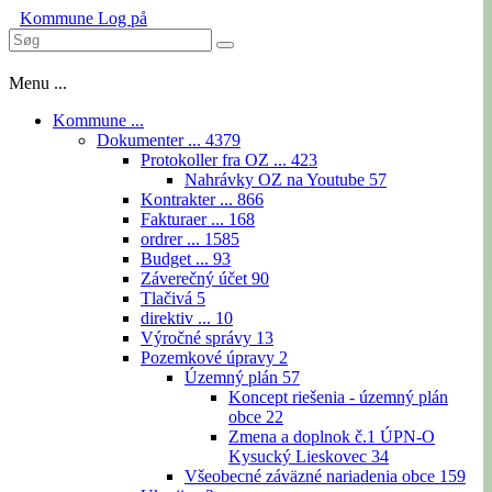
Kommune
Log på
Menu ...
Kommune ...
Dokumenter ...
4379
Protokoller fra OZ ...
423
Nahrávky OZ na Youtube
57
Kontrakter ...
866
Fakturaer ...
168
ordrer ...
1585
Budget ...
93
Záverečný účet
90
Tlačivá
5
direktiv ...
10
Výročné správy
13
Pozemkové úpravy
2
Územný plán
57
Koncept riešenia - územný plán
obce
22
Zmena a doplnok č.1 ÚPN-O
Kysucký Lieskovec
34
Všeobecné záväzné nariadenia obce
159