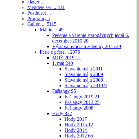
klager ...
Meddelelser ...
431
Posthuset ...
Programy
5
Galleri ...
5115
Måltid ...
49
Pečenie a varenie starodávnych jedál 6.
december 2010
20
Výstava ovocia a zeleniny 2015
29
Ferie og fest ...
2075
MDŽ 2019
12
1. máj
240
Stavanie mája 2011
Stavanie mája 2009
Stavanie mája 2008
Stavanie mája 2019
9
Fašiangy
95
Fašiangy 2019
21
Fašiangy 2013
25
Fašiangy 2008
Hody
877
Hody 2017
Hody 2015
12
Hody 2014
Hody 2012
65