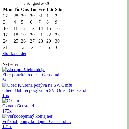
←
→
August 2026
Man
Tir
Ons
Tor
Fre
Lør
Søn
27
28
29
30
31
1
2
3
4
5
6
7
8
9
10
11
12
13
14
15
16
17
18
19
20
21
22
23
24
25
26
27
28
29
30
31
1
2
3
4
5
6
Stor kalender
|
Nyheder ...
Zber použitého oleja.
Genstand ...
6x
Obec Klubina pozýva na SV. Omšu
Genstand ...
15x
Oznam
Genstand ...
175x
Veľkoobjemný kontajner
Genstand ...
121x