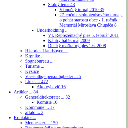
Stolný tenis
43
Vianočný turnaj 2010
35
27. ročník stolnotenisového turnaja
o pohár starostu obce - 1. ročník
Memoriál Miroslava Chupáča
8
Underholdning ...
VI. Reprezentačný ples 5. február 2011
Kántry bál 9. máj 2009
Detský maškarný ples 1.6. 2008
Historie af landsbyen ...
Krønike ...
Sognebureau ...
Turisme ...
Kysuce
Væsentlige personligheder ...
5
Links ...
472
Ako vybaviť
16
Artikler ...
84
Generaldirektoratet ...
32
Komisie
10
Kommune ...
17
affald ...
2
Kontakter ...
Mennesker ...
159
Rapporter fejl og underretninger ...