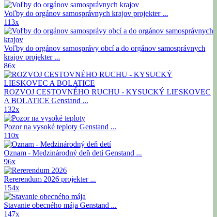
Voľby do orgánov samosprávnych krajov
projekter ...
113x
Voľby do orgánov samosprávy obcí a do orgánov samosprávnych
krajov
projekter ...
86x
ROZVOJ CESTOVNÉHO RUCHU - KYSUCKÝ LIESKOVEC
A BOLATICE
Genstand ...
132x
Pozor na vysoké teploty
Genstand ...
110x
Oznam - Medzinárodný deň detí
Genstand ...
96x
Rererendum 2026
projekter ...
154x
Stavanie obecného mája
Genstand ...
147x