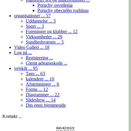
Poruchy osvetlenia
Poruchy obecného rozhlasu
organisationer ...
57
Uddannelse ...
5
Sport ...
3
Foreninger og klubber ...
12
Virksomheder ...
29
Sundhedsvæsen ...
5
Video Galleri ...
18
Log på ...
Registrering ...
Glemt adgangskode ...
vejskilt ...
95
Tags ...
63
kalendere ...
10
Afstemninger ...
6
Forms ...
12
Diagrammer ...
22
Slideshow ...
14
Din egen hjemmeside
Kontakt ...
041/4231121