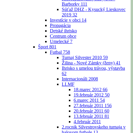
Barborky
111
Súťaž DHZ - Kysucký Lieskovec
2019
32
Investície v obci
14
Propagácia
Detské ihrisko
Centrum obce
Umelecké
7
Šport
801
Futbal
758
Turnaj Silvester 2010
59
Žilina - Nové Zámky (ženy)
41
Ihrisko s umelou trávou, výstavba
62
Internacionáli 2008
LLMF
18.marec 2012
66
19.február 2012
50
6.marec 2011
54
27.február 2011
156
20.február 2011
60
13.február 2011
81
4.február 2011
2.rocnik Silvestrovskeho turnaja v
halovom futbale
13