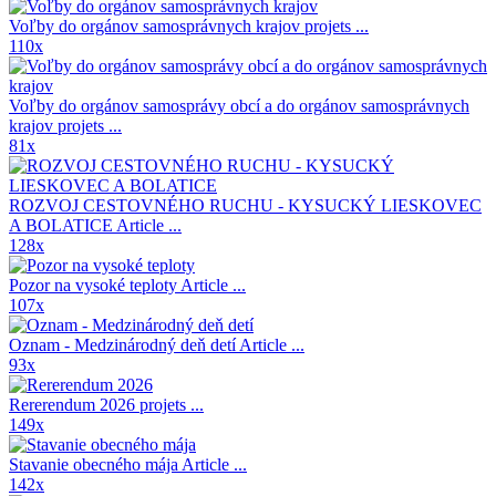
Voľby do orgánov samosprávnych krajov
projets ...
110x
Voľby do orgánov samosprávy obcí a do orgánov samosprávnych
krajov
projets ...
81x
ROZVOJ CESTOVNÉHO RUCHU - KYSUCKÝ LIESKOVEC
A BOLATICE
Article ...
128x
Pozor na vysoké teploty
Article ...
107x
Oznam - Medzinárodný deň detí
Article ...
93x
Rererendum 2026
projets ...
149x
Stavanie obecného mája
Article ...
142x