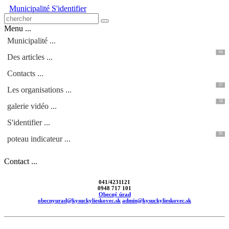
Municipalité
S'identifier
Menu ...
Municipalité ...
84
Des articles ...
Contacts ...
57
Les organisations ...
18
galerie vidéo ...
S'identifier ...
95
poteau indicateur ...
Contact ...
041/4231121
0948 717 101
Obecný úrad
obecnyurad@kysuckylieskovec.sk
admin@kysuckylieskovec.sk