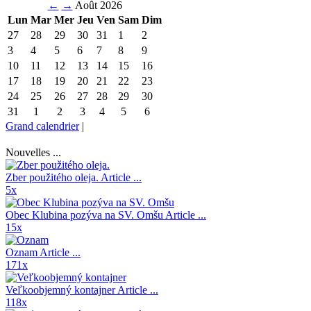
←
→
Août 2026
Lun
Mar
Mer
Jeu
Ven
Sam
Dim
27
28
29
30
31
1
2
3
4
5
6
7
8
9
10
11
12
13
14
15
16
17
18
19
20
21
22
23
24
25
26
27
28
29
30
31
1
2
3
4
5
6
Grand calendrier
|
Nouvelles ...
Zber použitého oleja.
Article ...
5x
Obec Klubina pozýva na SV. Omšu
Article ...
15x
Oznam
Article ...
171x
Veľkoobjemný kontajner
Article ...
118x