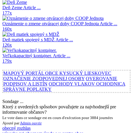
Deň Zeme
Article ...
177x
Oznámenie o zmene otváracej doby COOP Jednota
Article ...
160x
Deň matiek spojený s MDŽ
Article ...
126x
Veľkokapacitný kontajner.
Article ...
179x
MAPOVÝ PORTÁL OBCE KYSUCKÝ LIESKOVEC
OZNAČENIE ZODPOVEDNEJ OSOBY
OVEROVANIE
PODPISOV A LISTÍN
ODCHODY VLAKOV OCHODNICA
SPRÁVNE POPLATKY
Sondage ...
Ktorý z uvedených spôsobov považujete za najvhodnejší pre
informovanie občanov?
Le vote dans ce sondage est en cours d'exécution pour 3884 journées
Ajouté par
Admin
ouvrir
obecný rozhlas