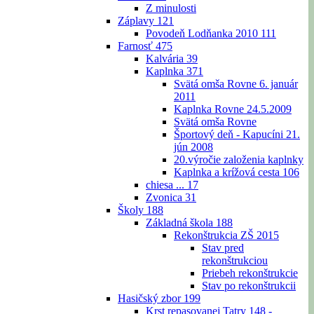
Z minulosti
Záplavy
121
Povodeň Lodňanka 2010
111
Farnosť
475
Kalvária
39
Kaplnka
371
Svätá omša Rovne 6. január
2011
Kaplnka Rovne 24.5.2009
Svätá omša Rovne
Športový deň - Kapucíni 21.
jún 2008
20.výročie založenia kaplnky
Kaplnka a krížová cesta
106
chiesa ...
17
Zvonica
31
Školy
188
Základná škola
188
Rekonštrukcia ZŠ 2015
Stav pred
rekonštrukciou
Priebeh rekonštrukcie
Stav po rekonštrukcii
Hasičský zbor
199
Krst repasovanej Tatry 148 -