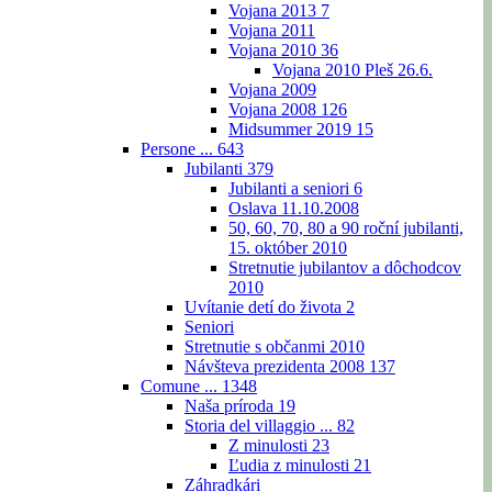
Vojana 2013
7
Vojana 2011
Vojana 2010
36
Vojana 2010 Pleš 26.6.
Vojana 2009
Vojana 2008
126
Midsummer 2019
15
Persone ...
643
Jubilanti
379
Jubilanti a seniori
6
Oslava 11.10.2008
50, 60, 70, 80 a 90 roční jubilanti,
15. október 2010
Stretnutie jubilantov a dôchodcov
2010
Uvítanie detí do života
2
Seniori
Stretnutie s občanmi 2010
Návšteva prezidenta 2008
137
Comune ...
1348
Naša príroda
19
Storia del villaggio ...
82
Z minulosti
23
Ľudia z minulosti
21
Záhradkári