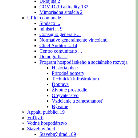
Ukrajina
2
COVID-19 aktuality
132
Mimoriadna situácia
2
Ufficio comunale ...
Sindaco ...
ministri ...
9
Consiglio generale ...
Normative generalmente vincolanti
Chief Auditor ...
14
Centro comunitario ...
Demografia ...
Program hospodárskeho a sociálneho rozvoja
História obce
Prírodné pomery
Technická infraštruktúra
Doprava
Životné prostredie
Obyvateľstvo
Vzdelanie a zamestnanosť
Bývanie
Appalti pubblici
19
Voľby
6
Vodné hospodárstvo
Stavebný úrad
Stavebný úrad
189