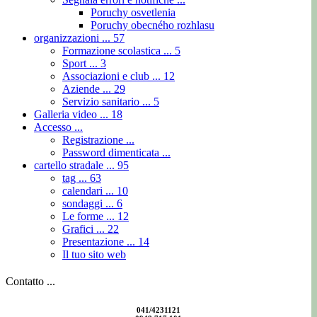
Poruchy osvetlenia
Poruchy obecného rozhlasu
organizzazioni ...
57
Formazione scolastica ...
5
Sport ...
3
Associazioni e club ...
12
Aziende ...
29
Servizio sanitario ...
5
Galleria video ...
18
Accesso ...
Registrazione ...
Password dimenticata ...
cartello stradale ...
95
tag ...
63
calendari ...
10
sondaggi ...
6
Le forme ...
12
Grafici ...
22
Presentazione ...
14
Il tuo sito web
Contatto ...
041/4231121