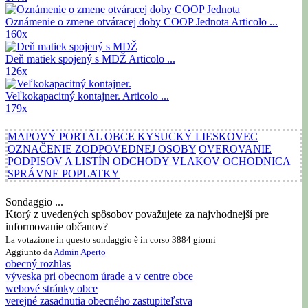
Oznámenie o zmene otváracej doby COOP Jednota
Articolo ...
160x
Deň matiek spojený s MDŽ
Articolo ...
126x
Veľkokapacitný kontajner.
Articolo ...
179x
MAPOVÝ PORTÁL OBCE KYSUCKÝ LIESKOVEC
OZNAČENIE ZODPOVEDNEJ OSOBY
OVEROVANIE
PODPISOV A LISTÍN
ODCHODY VLAKOV OCHODNICA
SPRÁVNE POPLATKY
Sondaggio ...
Ktorý z uvedených spôsobov považujete za najvhodnejší pre
informovanie občanov?
La votazione in questo sondaggio è in corso 3884 giorni
Aggiunto da
Admin
Aperto
obecný rozhlas
výveska pri obecnom úrade a v centre obce
webové stránky obce
verejné zasadnutia obecného zastupiteľstva