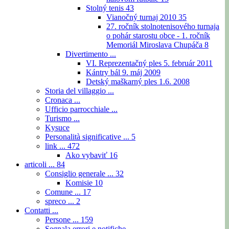
Stolný tenis
43
Vianočný turnaj 2010
35
27. ročník stolnotenisového turnaja
o pohár starostu obce - 1. ročník
Memoriál Miroslava Chupáča
8
Divertimento ...
VI. Reprezentačný ples 5. február 2011
Kántry bál 9. máj 2009
Detský maškarný ples 1.6. 2008
Storia del villaggio ...
Cronaca ...
Ufficio parrocchiale ...
Turismo ...
Kysuce
Personalità significative ...
5
link ...
472
Ako vybaviť
16
articoli ...
84
Consiglio generale ...
32
Komisie
10
Comune ...
17
spreco ...
2
Contatti ...
Persone ...
159
Segnala errori e notifiche ...