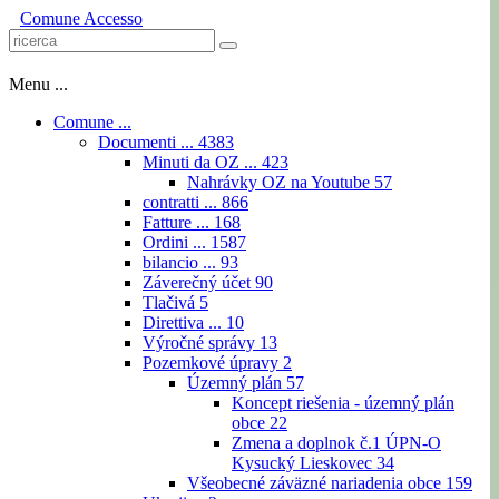
Comune
Accesso
Menu ...
Comune ...
Documenti ...
4383
Minuti da OZ ...
423
Nahrávky OZ na Youtube
57
contratti ...
866
Fatture ...
168
Ordini ...
1587
bilancio ...
93
Záverečný účet
90
Tlačivá
5
Direttiva ...
10
Výročné správy
13
Pozemkové úpravy
2
Územný plán
57
Koncept riešenia - územný plán
obce
22
Zmena a doplnok č.1 ÚPN-O
Kysucký Lieskovec
34
Všeobecné záväzné nariadenia obce
159