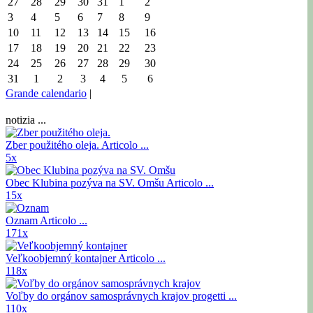
27
28
29
30
31
1
2
3
4
5
6
7
8
9
10
11
12
13
14
15
16
17
18
19
20
21
22
23
24
25
26
27
28
29
30
31
1
2
3
4
5
6
Grande calendario
|
notizia ...
Zber použitého oleja.
Articolo ...
5x
Obec Klubina pozýva na SV. Omšu
Articolo ...
15x
Oznam
Articolo ...
171x
Veľkoobjemný kontajner
Articolo ...
118x
Voľby do orgánov samosprávnych krajov
progetti ...
110x