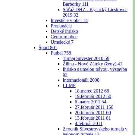
Barborky
111
Súťaž DHZ - Kysucký Lieskovec
2019
32
Investície v obci
14
Propagácia
Detské ihrisko
Centrum obce
Umelecké
7
Šport
801
Futbal
758
Turnaj Silvester 2010
59
Žilina - Nové Zámky (ženy)
41
Ihrisko s umelou trávou, výstavba
62
Internacionáli 2008
LLMF
18.marec 2012
66
19.február 2012
50
6.marec 2011
54
27.február 2011
156
20.február 2011
60
13.február 2011
81
4.február 2011
2.rocnik Silvestrovskeho turnaja v
halovom futbale
13