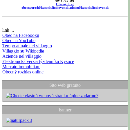
0948 717 101
Obecný úrad
obecnyurad@kysuckylieskovec.sk
admin@kysuckylieskovec.sk
link ...
Obec na Facebooku
Obec na YouTube
Tempo attuale nel villaggio
Villaggio su Wikipedia
Aziende nel villaggio
Elektronická verzia týždenníka Kysuce
Mercato immobiliare
Obecný rozhlas online
Sito web gratuito
banner