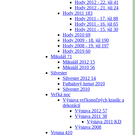
Hody 2012 - 22. júl
41
Hody 2012 - 21. júl
24
Hody 2011
183
Hody 2011 - 17. júl
88
Hody 2011 - 16. júl
65
Hody 2011 - 15. júl
30
Hody 2010
69
Hody 2009 - 18. júl
190
Hody 2008 - 19. júl
197
Hody 2019
60
Mikuláš
71
Mikuláš 2012
15
Mikuláš 2010
56
Silvester
Silvester 2012
14
Futbalový turnaj 2010
Silvester 2010
Veľká noc
Výstava veľkonočných kraslíc a
dekorácií
Výstava 2012
57
Výstava 2011
38
Výstava 2011 KD
Výstava 2008
Vojana
410