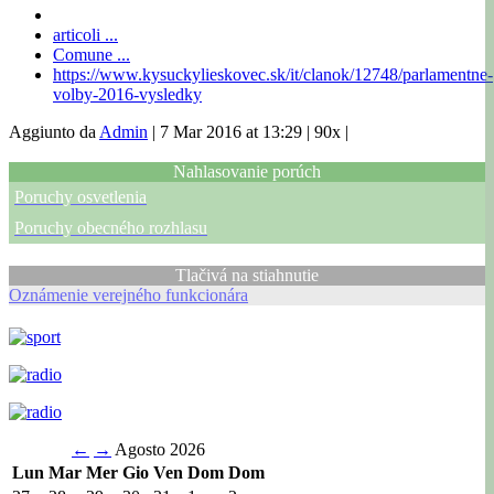
articoli ...
Comune ...
https://www.kysuckylieskovec.sk/it/clanok/12748/parlamentne-
volby-2016-vysledky
Aggiunto da
Admin
|
7 Mar 2016 at 13:29
|
90x
|
Nahlasovanie porúch
Poruchy osvetlenia
Poruchy obecného rozhlasu
Tlačivá na stiahnutie
Oznámenie verejného funkcionára
←
→
Agosto 2026
Lun
Mar
Mer
Gio
Ven
Dom
Dom