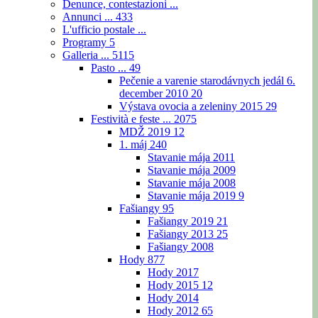
Denunce, contestazioni ...
Annunci ...
433
L'ufficio postale ...
Programy
5
Galleria ...
5115
Pasto ...
49
Pečenie a varenie starodávnych jedál 6.
december 2010
20
Výstava ovocia a zeleniny 2015
29
Festività e feste ...
2075
MDŽ 2019
12
1. máj
240
Stavanie mája 2011
Stavanie mája 2009
Stavanie mája 2008
Stavanie mája 2019
9
Fašiangy
95
Fašiangy 2019
21
Fašiangy 2013
25
Fašiangy 2008
Hody
877
Hody 2017
Hody 2015
12
Hody 2014
Hody 2012
65