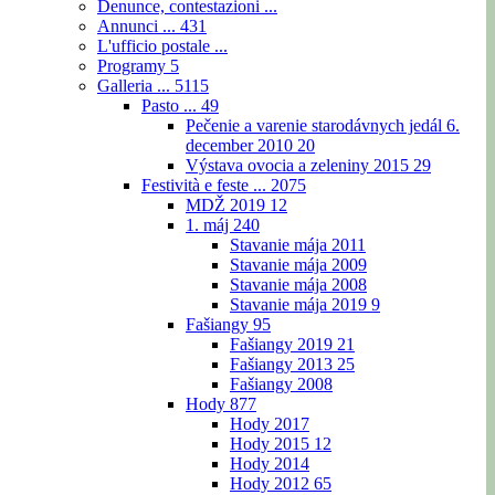
Denunce, contestazioni ...
Annunci ...
431
L'ufficio postale ...
Programy
5
Galleria ...
5115
Pasto ...
49
Pečenie a varenie starodávnych jedál 6.
december 2010
20
Výstava ovocia a zeleniny 2015
29
Festività e feste ...
2075
MDŽ 2019
12
1. máj
240
Stavanie mája 2011
Stavanie mája 2009
Stavanie mája 2008
Stavanie mája 2019
9
Fašiangy
95
Fašiangy 2019
21
Fašiangy 2013
25
Fašiangy 2008
Hody
877
Hody 2017
Hody 2015
12
Hody 2014
Hody 2012
65