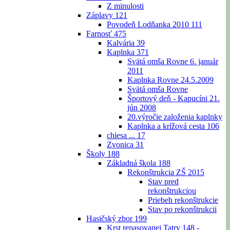
Z minulosti
Záplavy
121
Povodeň Lodňanka 2010
111
Farnosť
475
Kalvária
39
Kaplnka
371
Svätá omša Rovne 6. január
2011
Kaplnka Rovne 24.5.2009
Svätá omša Rovne
Športový deň - Kapucíni 21.
jún 2008
20.výročie založenia kaplnky
Kaplnka a krížová cesta
106
chiesa ...
17
Zvonica
31
Školy
188
Základná škola
188
Rekonštrukcia ZŠ 2015
Stav pred
rekonštrukciou
Priebeh rekonštrukcie
Stav po rekonštrukcii
Hasičský zbor
199
Krst repasovanej Tatry 148 -