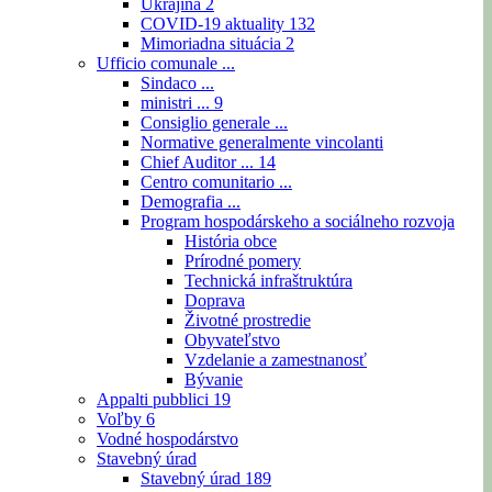
Ukrajina
2
COVID-19 aktuality
132
Mimoriadna situácia
2
Ufficio comunale ...
Sindaco ...
ministri ...
9
Consiglio generale ...
Normative generalmente vincolanti
Chief Auditor ...
14
Centro comunitario ...
Demografia ...
Program hospodárskeho a sociálneho rozvoja
História obce
Prírodné pomery
Technická infraštruktúra
Doprava
Životné prostredie
Obyvateľstvo
Vzdelanie a zamestnanosť
Bývanie
Appalti pubblici
19
Voľby
6
Vodné hospodárstvo
Stavebný úrad
Stavebný úrad
189