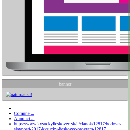
banner
Comune ...
Annunci ...
https://www.kysuckylieskovec.sk/it/clanok/12817/hodove-
slavnosti-2017-kysucky-lieskovec-program-12817