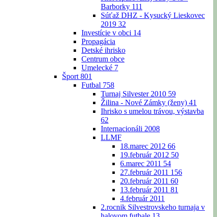
Barborky
111
Súťaž DHZ - Kysucký Lieskovec
2019
32
Investície v obci
14
Propagácia
Detské ihrisko
Centrum obce
Umelecké
7
Šport
801
Futbal
758
Turnaj Silvester 2010
59
Žilina - Nové Zámky (ženy)
41
Ihrisko s umelou trávou, výstavba
62
Internacionáli 2008
LLMF
18.marec 2012
66
19.február 2012
50
6.marec 2011
54
27.február 2011
156
20.február 2011
60
13.február 2011
81
4.február 2011
2.rocnik Silvestrovskeho turnaja v
halovom futbale
13