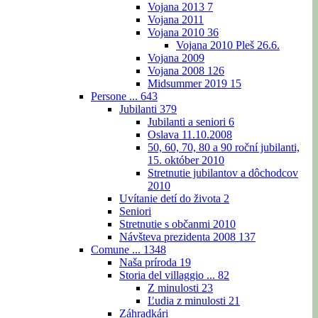
Vojana 2013
7
Vojana 2011
Vojana 2010
36
Vojana 2010 Pleš 26.6.
Vojana 2009
Vojana 2008
126
Midsummer 2019
15
Persone ...
643
Jubilanti
379
Jubilanti a seniori
6
Oslava 11.10.2008
50, 60, 70, 80 a 90 roční jubilanti,
15. október 2010
Stretnutie jubilantov a dôchodcov
2010
Uvítanie detí do života
2
Seniori
Stretnutie s občanmi 2010
Návšteva prezidenta 2008
137
Comune ...
1348
Naša príroda
19
Storia del villaggio ...
82
Z minulosti
23
Ľudia z minulosti
21
Záhradkári