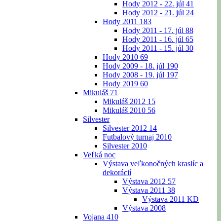
Hody 2012 - 22. júl
41
Hody 2012 - 21. júl
24
Hody 2011
183
Hody 2011 - 17. júl
88
Hody 2011 - 16. júl
65
Hody 2011 - 15. júl
30
Hody 2010
69
Hody 2009 - 18. júl
190
Hody 2008 - 19. júl
197
Hody 2019
60
Mikuláš
71
Mikuláš 2012
15
Mikuláš 2010
56
Silvester
Silvester 2012
14
Futbalový turnaj 2010
Silvester 2010
Veľká noc
Výstava veľkonočných kraslíc a
dekorácií
Výstava 2012
57
Výstava 2011
38
Výstava 2011 KD
Výstava 2008
Vojana
410