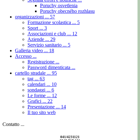
Poruchy osvetlenia
Poruchy obecného rozhlasu
organizzazioni ...
57
Formazione scolastica ...
5
Sport ...
3
Associazioni e club ...
12
Aziende ...
29
Servizio sanitario ...
5
Galleria video ...
18
Accesso ...
Registrazione ...
Password dimenticata ...
cartello stradale ...
95
tag ...
63
calendari ...
10
sondaggi ...
6
Le forme ...
12
Grafici ...
22
Presentazione ...
14
Il tuo sito web
Contatto ...
041/4231121