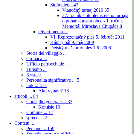
Stolný tenis
43
Vianočný turnaj 2010
35
27. ročník stolnotenisového turnaja
o pohár starostu obce - 1. ročník
Memoriál Miroslava Chupáča
8
Divertimento ...
VI. Reprezentačný ples 5. február 2011
Kántry bál 9. máj 2009
Detský maškarný ples 1.6. 2008
Storia del villaggio ...
Cronaca ...
Ufficio parrocchiale ...
Turismo ...
Kysuce
Personalità significative ...
5
link ...
472
Ako vybaviť
16
articoli ...
84
Consiglio generale ...
32
Komisie
10
Comune ...
17
spreco ...
2
Contatti ...
Persone ...
159
Segnala errori e notifiche ...