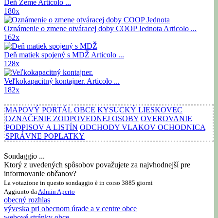
Deň Zeme
Articolo ...
180x
Oznámenie o zmene otváracej doby COOP Jednota
Articolo ...
162x
Deň matiek spojený s MDŽ
Articolo ...
128x
Veľkokapacitný kontajner.
Articolo ...
182x
MAPOVÝ PORTÁL OBCE KYSUCKÝ LIESKOVEC
OZNAČENIE ZODPOVEDNEJ OSOBY
OVEROVANIE
PODPISOV A LISTÍN
ODCHODY VLAKOV OCHODNICA
SPRÁVNE POPLATKY
Sondaggio ...
Ktorý z uvedených spôsobov považujete za najvhodnejší pre
informovanie občanov?
La votazione in questo sondaggio è in corso 3885 giorni
Aggiunto da
Admin
Aperto
obecný rozhlas
výveska pri obecnom úrade a v centre obce
webové stránky obce