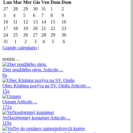
Lun
Mar
Mer
Gio
Ven
Dom
Dom
27
28
29
30
31
1
2
3
4
5
6
7
8
9
10
11
12
13
14
15
16
17
18
19
20
21
22
23
24
25
26
27
28
29
30
31
1
2
3
4
5
6
Grande calendario
|
notizia ...
Zber použitého oleja.
Articolo ...
6x
Obec Klubina pozýva na SV. Omšu
Articolo ...
15x
Oznam
Articolo ...
172x
Veľkoobjemný kontajner
Articolo ...
119x