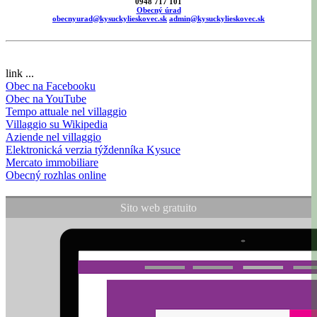
0948 717 101
Obecný úrad
obecnyurad@kysuckylieskovec.sk
admin@kysuckylieskovec.sk
link ...
Obec na Facebooku
Obec na YouTube
Tempo attuale nel villaggio
Villaggio su Wikipedia
Aziende nel villaggio
Elektronická verzia týždenníka Kysuce
Mercato immobiliare
Obecný rozhlas online
Sito web gratuito