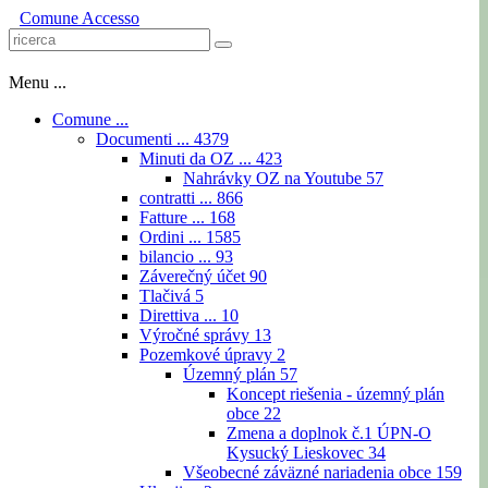
Comune
Accesso
Menu ...
Comune ...
Documenti ...
4379
Minuti da OZ ...
423
Nahrávky OZ na Youtube
57
contratti ...
866
Fatture ...
168
Ordini ...
1585
bilancio ...
93
Záverečný účet
90
Tlačivá
5
Direttiva ...
10
Výročné správy
13
Pozemkové úpravy
2
Územný plán
57
Koncept riešenia - územný plán
obce
22
Zmena a doplnok č.1 ÚPN-O
Kysucký Lieskovec
34
Všeobecné záväzné nariadenia obce
159