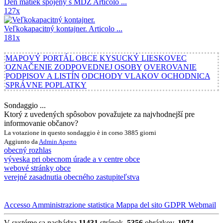
Deň matiek spojený s MDŽ
Articolo ...
127x
Veľkokapacitný kontajner.
Articolo ...
181x
MAPOVÝ PORTÁL OBCE KYSUCKÝ LIESKOVEC
OZNAČENIE ZODPOVEDNEJ OSOBY
OVEROVANIE
PODPISOV A LISTÍN
ODCHODY VLAKOV OCHODNICA
SPRÁVNE POPLATKY
Sondaggio ...
Ktorý z uvedených spôsobov považujete za najvhodnejší pre
informovanie občanov?
La votazione in questo sondaggio è in corso 3885 giorni
Aggiunto da
Admin
Aperto
obecný rozhlas
výveska pri obecnom úrade a v centre obce
webové stránky obce
verejné zasadnutia obecného zastupiteľstva
Accesso
Amministrazione
statistica
Mappa del sito
GDPR
Webmail
V systéme sa nachádza
11431
stránok,
5356
obrázkov,
1974