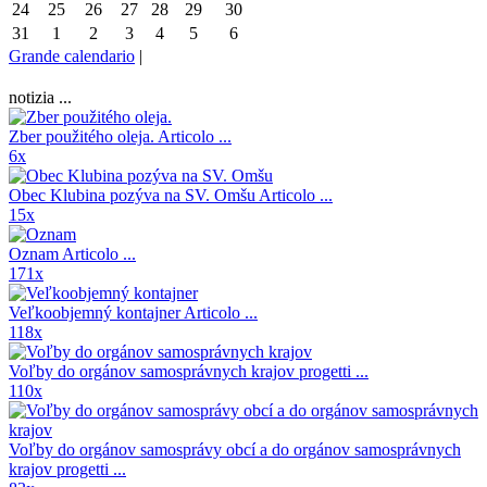
24
25
26
27
28
29
30
31
1
2
3
4
5
6
Grande calendario
|
notizia ...
Zber použitého oleja.
Articolo ...
6x
Obec Klubina pozýva na SV. Omšu
Articolo ...
15x
Oznam
Articolo ...
171x
Veľkoobjemný kontajner
Articolo ...
118x
Voľby do orgánov samosprávnych krajov
progetti ...
110x
Voľby do orgánov samosprávy obcí a do orgánov samosprávnych
krajov
progetti ...