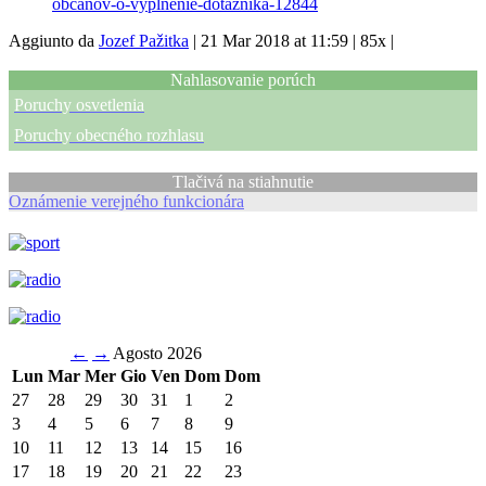
obcanov-o-vyplnenie-dotaznika-12844
Aggiunto da
Jozef Pažitka
|
21 Mar 2018 at 11:59
|
85x
|
Nahlasovanie porúch
Poruchy osvetlenia
Poruchy obecného rozhlasu
Tlačivá na stiahnutie
Oznámenie verejného funkcionára
←
→
Agosto 2026
Lun
Mar
Mer
Gio
Ven
Dom
Dom
27
28
29
30
31
1
2
3
4
5
6
7
8
9
10
11
12
13
14
15
16
17
18
19
20
21
22
23