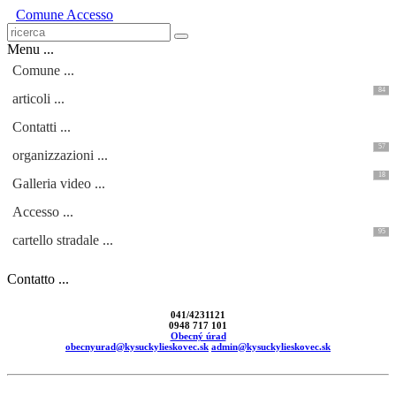
Comune
Accesso
Menu ...
Comune ...
84
articoli ...
Contatti ...
57
organizzazioni ...
18
Galleria video ...
Accesso ...
95
cartello stradale ...
Contatto ...
041/4231121
0948 717 101
Obecný úrad
obecnyurad@kysuckylieskovec.sk
admin@kysuckylieskovec.sk