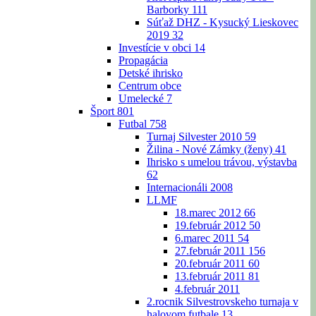
Barborky
111
Súťaž DHZ - Kysucký Lieskovec
2019
32
Investície v obci
14
Propagácia
Detské ihrisko
Centrum obce
Umelecké
7
Šport
801
Futbal
758
Turnaj Silvester 2010
59
Žilina - Nové Zámky (ženy)
41
Ihrisko s umelou trávou, výstavba
62
Internacionáli 2008
LLMF
18.marec 2012
66
19.február 2012
50
6.marec 2011
54
27.február 2011
156
20.február 2011
60
13.február 2011
81
4.február 2011
2.rocnik Silvestrovskeho turnaja v
halovom futbale
13