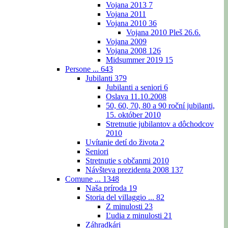
Vojana 2013
7
Vojana 2011
Vojana 2010
36
Vojana 2010 Pleš 26.6.
Vojana 2009
Vojana 2008
126
Midsummer 2019
15
Persone ...
643
Jubilanti
379
Jubilanti a seniori
6
Oslava 11.10.2008
50, 60, 70, 80 a 90 roční jubilanti,
15. október 2010
Stretnutie jubilantov a dôchodcov
2010
Uvítanie detí do života
2
Seniori
Stretnutie s občanmi 2010
Návšteva prezidenta 2008
137
Comune ...
1348
Naša príroda
19
Storia del villaggio ...
82
Z minulosti
23
Ľudia z minulosti
21
Záhradkári