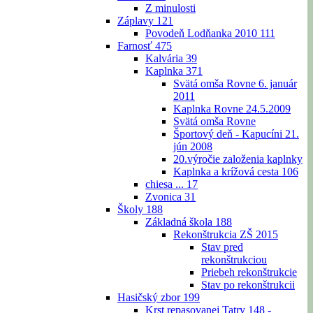
Z minulosti
Záplavy
121
Povodeň Lodňanka 2010
111
Farnosť
475
Kalvária
39
Kaplnka
371
Svätá omša Rovne 6. január
2011
Kaplnka Rovne 24.5.2009
Svätá omša Rovne
Športový deň - Kapucíni 21.
jún 2008
20.výročie založenia kaplnky
Kaplnka a krížová cesta
106
chiesa ...
17
Zvonica
31
Školy
188
Základná škola
188
Rekonštrukcia ZŠ 2015
Stav pred
rekonštrukciou
Priebeh rekonštrukcie
Stav po rekonštrukcii
Hasičský zbor
199
Krst repasovanej Tatry 148 -