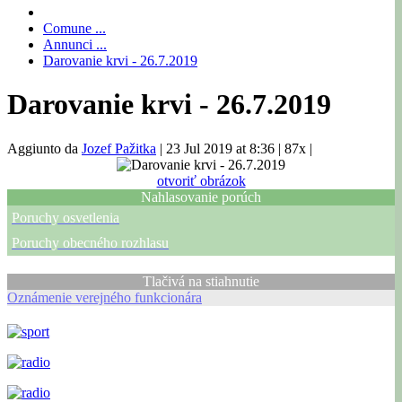
Comune ...
Annunci ...
Darovanie krvi - 26.7.2019
Darovanie krvi - 26.7.2019
Aggiunto da
Jozef Pažitka
|
23 Jul 2019 at 8:36
|
87x
|
otvoriť obrázok
Nahlasovanie porúch
Poruchy osvetlenia
Poruchy obecného rozhlasu
Tlačivá na stiahnutie
Oznámenie verejného funkcionára