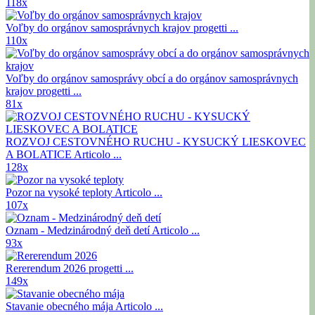
118x
Voľby do orgánov samosprávnych krajov
progetti ...
110x
Voľby do orgánov samosprávy obcí a do orgánov samosprávnych
krajov
progetti ...
81x
ROZVOJ CESTOVNÉHO RUCHU - KYSUCKÝ LIESKOVEC
A BOLATICE
Articolo ...
128x
Pozor na vysoké teploty
Articolo ...
107x
Oznam - Medzinárodný deň detí
Articolo ...
93x
Rererendum 2026
progetti ...
149x
Stavanie obecného mája
Articolo ...