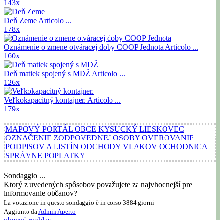
143x
Deň Zeme
Articolo ...
178x
Oznámenie o zmene otváracej doby COOP Jednota
Articolo ...
160x
Deň matiek spojený s MDŽ
Articolo ...
126x
Veľkokapacitný kontajner.
Articolo ...
179x
MAPOVÝ PORTÁL OBCE KYSUCKÝ LIESKOVEC
OZNAČENIE ZODPOVEDNEJ OSOBY
OVEROVANIE
PODPISOV A LISTÍN
ODCHODY VLAKOV OCHODNICA
SPRÁVNE POPLATKY
Sondaggio ...
Ktorý z uvedených spôsobov považujete za najvhodnejší pre
informovanie občanov?
La votazione in questo sondaggio è in corso 3884 giorni
Aggiunto da
Admin
Aperto
obecný rozhlas