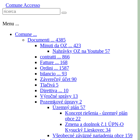
Comune
Accesso
Menu ...
Comune ...
Documenti ...
4385
Minuti da OZ ...
423
Nahrávky OZ na Youtube
57
contratti ...
866
Fatture ...
168
Ordini ...
1587
bilancio ...
93
Záverečný účet
90
Tlačivá
5
Direttiva ...
10
Výročné správy
13
Pozemkové úpravy
2
Územný plán
57
Koncept riešenia - územný plán
obce
22
Zmena a doplnok č.1 ÚPN-O
Kysucký Lieskovec
34
Všeobecné záväzné nariadenia obce
159