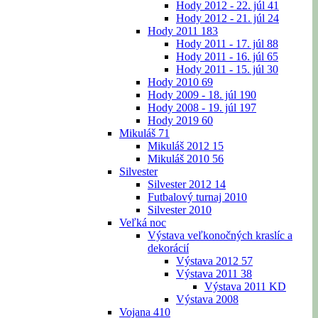
Hody 2012 - 22. júl
41
Hody 2012 - 21. júl
24
Hody 2011
183
Hody 2011 - 17. júl
88
Hody 2011 - 16. júl
65
Hody 2011 - 15. júl
30
Hody 2010
69
Hody 2009 - 18. júl
190
Hody 2008 - 19. júl
197
Hody 2019
60
Mikuláš
71
Mikuláš 2012
15
Mikuláš 2010
56
Silvester
Silvester 2012
14
Futbalový turnaj 2010
Silvester 2010
Veľká noc
Výstava veľkonočných kraslíc a
dekorácií
Výstava 2012
57
Výstava 2011
38
Výstava 2011 KD
Výstava 2008
Vojana
410