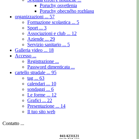
Poruchy osvetlenia
Poruchy obecného rozhlasu
organizzazioni ...
57
Formazione scolastica ...
5
Sport ...
3
Associazioni e club ...
12
Aziende ...
29
Servizio sanitario ...
5
Galleria video ...
18
Accesso ...
Registrazione ...
Password dimenticata ...
cartello stradale ...
95
tag ...
63
calendari ...
10
sondaggi ...
6
Le forme ...
12
Grafici ...
22
Presentazione ...
14
Il tuo sito web
Contatto ...
041/4231121