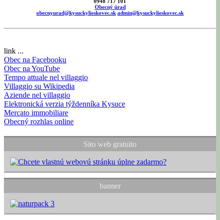
0948 717 101
Obecný úrad
obecnyurad@kysuckylieskovec.sk
admin@kysuckylieskovec.sk
link ...
Obec na Facebooku
Obec na YouTube
Tempo attuale nel villaggio
Villaggio su Wikipedia
Aziende nel villaggio
Elektronická verzia týždenníka Kysuce
Mercato immobiliare
Obecný rozhlas online
Sito web gratuito
banner