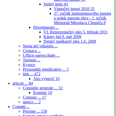
Stolný tenis
43
Vianočný turnaj 2010
35
27. ročník stolnotenisového turnaja
o pohár starostu obce - 1. ročník
Memoriál Miroslava Chupáča
8
Divertimento ...
VI. Reprezentačný ples 5. február 2011
Kántry bál 9. máj 2009
Detský maškarný ples 1.6. 2008
Storia del villaggio ...
Cronaca ...
Ufficio parrocchiale ...
Turismo ...
Kysuce
Personalità significative ...
5
link ...
472
Ako vybaviť
16
articoli ...
84
Consiglio generale ...
32
Komisie
10
Comune ...
17
spreco ...
2
Contatti ...
Persone ...
159
Segnala errori e notifiche ...