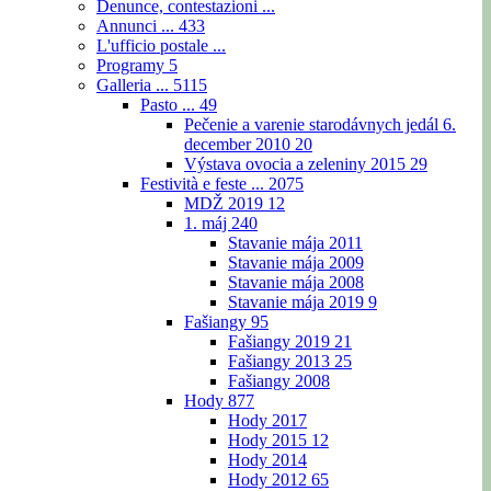
Denunce, contestazioni ...
Annunci ...
433
L'ufficio postale ...
Programy
5
Galleria ...
5115
Pasto ...
49
Pečenie a varenie starodávnych jedál 6.
december 2010
20
Výstava ovocia a zeleniny 2015
29
Festività e feste ...
2075
MDŽ 2019
12
1. máj
240
Stavanie mája 2011
Stavanie mája 2009
Stavanie mája 2008
Stavanie mája 2019
9
Fašiangy
95
Fašiangy 2019
21
Fašiangy 2013
25
Fašiangy 2008
Hody
877
Hody 2017
Hody 2015
12
Hody 2014
Hody 2012
65