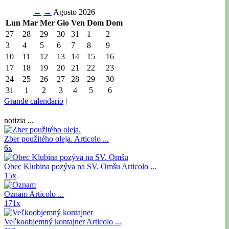
←
→
Agosto 2026
Lun
Mar
Mer
Gio
Ven
Dom
Dom
27
28
29
30
31
1
2
3
4
5
6
7
8
9
10
11
12
13
14
15
16
17
18
19
20
21
22
23
24
25
26
27
28
29
30
31
1
2
3
4
5
6
Grande calendario
|
notizia ...
Zber použitého oleja.
Articolo ...
6x
Obec Klubina pozýva na SV. Omšu
Articolo ...
15x
Oznam
Articolo ...
171x
Veľkoobjemný kontajner
Articolo ...