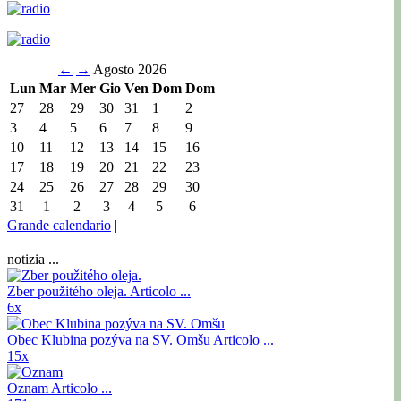
←
→
Agosto 2026
Lun
Mar
Mer
Gio
Ven
Dom
Dom
27
28
29
30
31
1
2
3
4
5
6
7
8
9
10
11
12
13
14
15
16
17
18
19
20
21
22
23
24
25
26
27
28
29
30
31
1
2
3
4
5
6
Grande calendario
|
notizia ...
Zber použitého oleja.
Articolo ...
6x
Obec Klubina pozýva na SV. Omšu
Articolo ...
15x
Oznam
Articolo ...