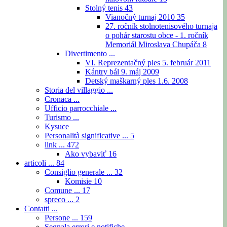
Stolný tenis
43
Vianočný turnaj 2010
35
27. ročník stolnotenisového turnaja
o pohár starostu obce - 1. ročník
Memoriál Miroslava Chupáča
8
Divertimento ...
VI. Reprezentačný ples 5. február 2011
Kántry bál 9. máj 2009
Detský maškarný ples 1.6. 2008
Storia del villaggio ...
Cronaca ...
Ufficio parrocchiale ...
Turismo ...
Kysuce
Personalità significative ...
5
link ...
472
Ako vybaviť
16
articoli ...
84
Consiglio generale ...
32
Komisie
10
Comune ...
17
spreco ...
2
Contatti ...
Persone ...
159
Segnala errori e notifiche ...