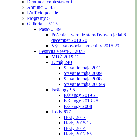
Denunce, contestazioni ...
Annunci ...
431
L'ufficio postale ...
Programy
5
Galleria ...
5115
Pasto ...
49
Pečenie a varenie starodávnych jedál 6.
december 2010
20
Výstava ovocia a zeleniny 2015
29
Festività e feste ...
2075
MDŽ 2019
12
1. máj
240
Stavanie mája 2011
Stavanie mája 2009
Stavanie mája 2008
Stavanie mája 2019
9
Fašiangy
95
Fašiangy 2019
21
Fašiangy 2013
25
Fašiangy 2008
Hody
877
Hody 2017
Hody 2015
12
Hody 2014
Hody 2012
65