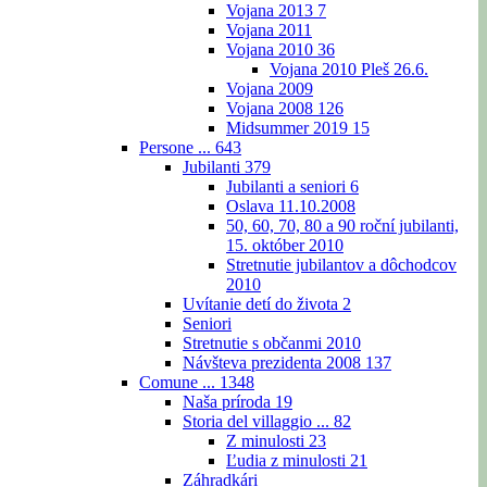
Vojana 2013
7
Vojana 2011
Vojana 2010
36
Vojana 2010 Pleš 26.6.
Vojana 2009
Vojana 2008
126
Midsummer 2019
15
Persone ...
643
Jubilanti
379
Jubilanti a seniori
6
Oslava 11.10.2008
50, 60, 70, 80 a 90 roční jubilanti,
15. október 2010
Stretnutie jubilantov a dôchodcov
2010
Uvítanie detí do života
2
Seniori
Stretnutie s občanmi 2010
Návšteva prezidenta 2008
137
Comune ...
1348
Naša príroda
19
Storia del villaggio ...
82
Z minulosti
23
Ľudia z minulosti
21
Záhradkári