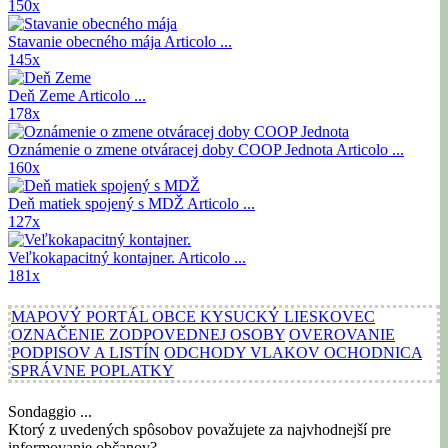
150x
Stavanie obecného mája
Articolo ...
145x
Deň Zeme
Articolo ...
178x
Oznámenie o zmene otváracej doby COOP Jednota
Articolo ...
160x
Deň matiek spojený s MDŽ
Articolo ...
127x
Veľkokapacitný kontajner.
Articolo ...
181x
MAPOVÝ PORTÁL OBCE KYSUCKÝ LIESKOVEC
OZNAČENIE ZODPOVEDNEJ OSOBY
OVEROVANIE
PODPISOV A LISTÍN
ODCHODY VLAKOV OCHODNICA
SPRÁVNE POPLATKY
Sondaggio ...
Ktorý z uvedených spôsobov považujete za najvhodnejší pre
informovanie občanov?