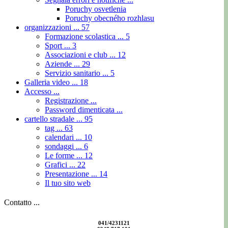
Poruchy osvetlenia
Poruchy obecného rozhlasu
organizzazioni ...
57
Formazione scolastica ...
5
Sport ...
3
Associazioni e club ...
12
Aziende ...
29
Servizio sanitario ...
5
Galleria video ...
18
Accesso ...
Registrazione ...
Password dimenticata ...
cartello stradale ...
95
tag ...
63
calendari ...
10
sondaggi ...
6
Le forme ...
12
Grafici ...
22
Presentazione ...
14
Il tuo sito web
Contatto ...
041/4231121