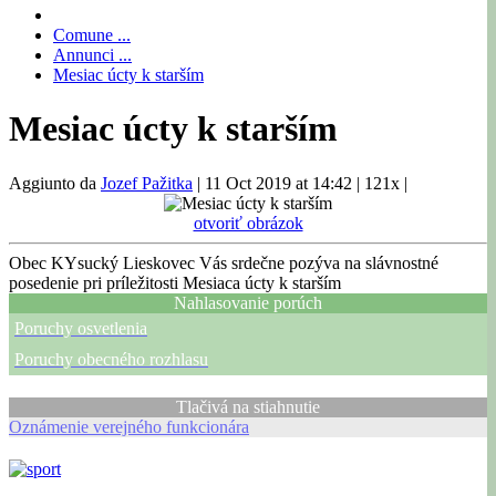
Comune ...
Annunci ...
Mesiac úcty k starším
Mesiac úcty k starším
Aggiunto da
Jozef Pažitka
|
11 Oct 2019 at 14:42
|
121x
|
otvoriť obrázok
Obec KYsucký Lieskovec Vás srdečne pozýva na slávnostné
posedenie pri príležitosti Mesiaca úcty k starším
Nahlasovanie porúch
Poruchy osvetlenia
Poruchy obecného rozhlasu
Tlačivá na stiahnutie
Oznámenie verejného funkcionára