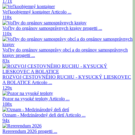
171x
Veľkoobjemný kontajner
Articolo ...
118x
Voľby do orgánov samosprávnych krajov
progetti ...
110x
Voľby do orgánov samosprávy obcí a do orgánov samosprávnych
krajov
progetti ...
83x
ROZVOJ CESTOVNÉHO RUCHU - KYSUCKÝ LIESKOVEC
A BOLATICE
Articolo ...
129x
Pozor na vysoké teploty
Articolo ...
108x
Oznam - Medzinárodný deň detí
Articolo ...
94x
Rererendum 2026
progetti ...