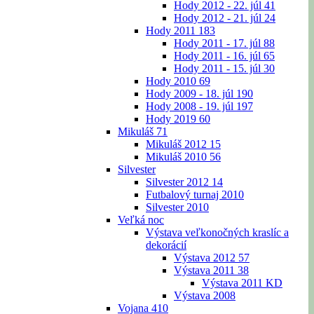
Hody 2012 - 22. júl
41
Hody 2012 - 21. júl
24
Hody 2011
183
Hody 2011 - 17. júl
88
Hody 2011 - 16. júl
65
Hody 2011 - 15. júl
30
Hody 2010
69
Hody 2009 - 18. júl
190
Hody 2008 - 19. júl
197
Hody 2019
60
Mikuláš
71
Mikuláš 2012
15
Mikuláš 2010
56
Silvester
Silvester 2012
14
Futbalový turnaj 2010
Silvester 2010
Veľká noc
Výstava veľkonočných kraslíc a
dekorácií
Výstava 2012
57
Výstava 2011
38
Výstava 2011 KD
Výstava 2008
Vojana
410