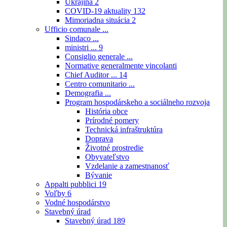
Ukrajina
2
COVID-19 aktuality
132
Mimoriadna situácia
2
Ufficio comunale ...
Sindaco ...
ministri ...
9
Consiglio generale ...
Normative generalmente vincolanti
Chief Auditor ...
14
Centro comunitario ...
Demografia ...
Program hospodárskeho a sociálneho rozvoja
História obce
Prírodné pomery
Technická infraštruktúra
Doprava
Životné prostredie
Obyvateľstvo
Vzdelanie a zamestnanosť
Bývanie
Appalti pubblici
19
Voľby
6
Vodné hospodárstvo
Stavebný úrad
Stavebný úrad
189