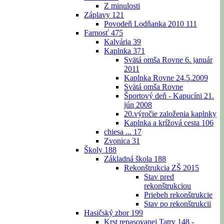
Z minulosti
Záplavy
121
Povodeň Lodňanka 2010
111
Farnosť
475
Kalvária
39
Kaplnka
371
Svätá omša Rovne 6. január
2011
Kaplnka Rovne 24.5.2009
Svätá omša Rovne
Športový deň - Kapucíni 21.
jún 2008
20.výročie založenia kaplnky
Kaplnka a krížová cesta
106
chiesa ...
17
Zvonica
31
Školy
188
Základná škola
188
Rekonštrukcia ZŠ 2015
Stav pred
rekonštrukciou
Priebeh rekonštrukcie
Stav po rekonštrukcii
Hasičský zbor
199
Krst repasovanej Tatry 148 -