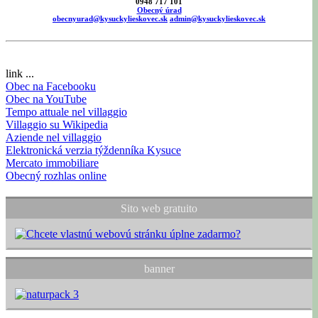
0948 717 101
Obecný úrad
obecnyurad@kysuckylieskovec.sk
admin@kysuckylieskovec.sk
link ...
Obec na Facebooku
Obec na YouTube
Tempo attuale nel villaggio
Villaggio su Wikipedia
Aziende nel villaggio
Elektronická verzia týždenníka Kysuce
Mercato immobiliare
Obecný rozhlas online
Sito web gratuito
banner