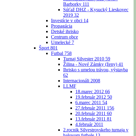
Barborky
111
Súťaž DHZ - Kysucký Lieskovec
2019
32
Investície v obci
14
Propagácia
Detské ihrisko
Centrum obce
Umelecké
7
Šport
801
Futbal
758
Turnaj Silvester 2010
59
Žilina - Nové Zámky (ženy)
41
Ihrisko s umelou trávou, výstavba
62
Internacionáli 2008
LLMF
18.marec 2012
66
19.február 2012
50
6.marec 2011
54
27.február 2011
156
20.február 2011
60
13.február 2011
81
4.február 2011
2.rocnik Silvestrovskeho turnaja v
halovom futbale
13