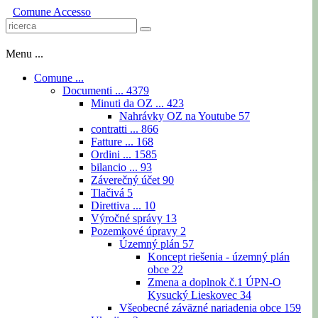
Comune
Accesso
Menu ...
Comune ...
Documenti ...
4379
Minuti da OZ ...
423
Nahrávky OZ na Youtube
57
contratti ...
866
Fatture ...
168
Ordini ...
1585
bilancio ...
93
Záverečný účet
90
Tlačivá
5
Direttiva ...
10
Výročné správy
13
Pozemkové úpravy
2
Územný plán
57
Koncept riešenia - územný plán
obce
22
Zmena a doplnok č.1 ÚPN-O
Kysucký Lieskovec
34
Všeobecné záväzné nariadenia obce
159