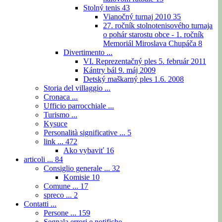
Stolný tenis
43
Vianočný turnaj 2010
35
27. ročník stolnotenisového turnaja
o pohár starostu obce - 1. ročník
Memoriál Miroslava Chupáča
8
Divertimento ...
VI. Reprezentačný ples 5. február 2011
Kántry bál 9. máj 2009
Detský maškarný ples 1.6. 2008
Storia del villaggio ...
Cronaca ...
Ufficio parrocchiale ...
Turismo ...
Kysuce
Personalità significative ...
5
link ...
472
Ako vybaviť
16
articoli ...
84
Consiglio generale ...
32
Komisie
10
Comune ...
17
spreco ...
2
Contatti ...
Persone ...
159
Segnala errori e notifiche ...