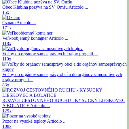
Obec Klubina pozýva na SV. Omšu
Articolo ...
15x
Oznam
Articolo ...
171x
Veľkoobjemný kontajner
Articolo ...
118x
Voľby do orgánov samosprávnych krajov
progetti ...
110x
Voľby do orgánov samosprávy obcí a do orgánov samosprávnych
krajov
progetti ...
83x
ROZVOJ CESTOVNÉHO RUCHU - KYSUCKÝ LIESKOVEC
A BOLATICE
Articolo ...
129x
Pozor na vysoké teploty
Articolo ...
108x