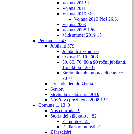
Vojana 2013
7
Vojana 2011
Vojana 2010
36
Vojana 2010 Pleš 26.6.
Vojana 2009
Vojana 2008
126
Midsummer 2019
15
Persone ...
643
Jubilanti
379
Jubilanti a seniori
6
Oslava 11.10.2008
50, 60, 70, 80 a 90 roční jubilanti,
15. október 2010
Stretnutie jubilantov a dôchodcov
2010
Uvítanie detí do života
2
Seniori
Stretnutie s občanmi 2010
Návšteva prezidenta 2008
137
Comune ...
1348
Naša príroda
19
Storia del villaggio ...
82
Z minulosti
23
Ľudia z minulosti
21
Záhradkári