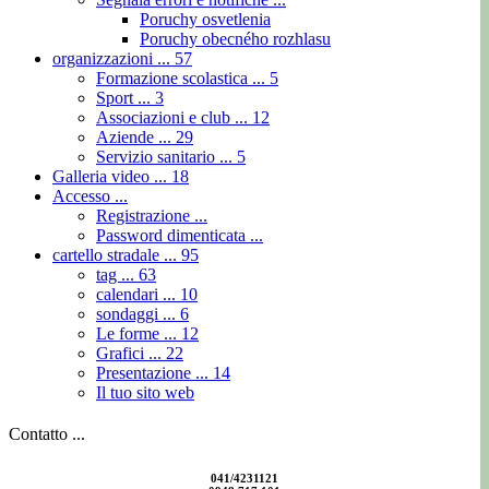
Poruchy osvetlenia
Poruchy obecného rozhlasu
organizzazioni ...
57
Formazione scolastica ...
5
Sport ...
3
Associazioni e club ...
12
Aziende ...
29
Servizio sanitario ...
5
Galleria video ...
18
Accesso ...
Registrazione ...
Password dimenticata ...
cartello stradale ...
95
tag ...
63
calendari ...
10
sondaggi ...
6
Le forme ...
12
Grafici ...
22
Presentazione ...
14
Il tuo sito web
Contatto ...
041/4231121