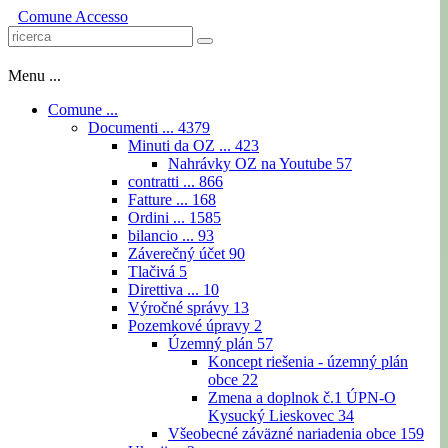
Comune
Accesso
Menu ...
Comune ...
Documenti ...
4379
Minuti da OZ ...
423
Nahrávky OZ na Youtube
57
contratti ...
866
Fatture ...
168
Ordini ...
1585
bilancio ...
93
Záverečný účet
90
Tlačivá
5
Direttiva ...
10
Výročné správy
13
Pozemkové úpravy
2
Územný plán
57
Koncept riešenia - územný plán
obce
22
Zmena a doplnok č.1 ÚPN-O
Kysucký Lieskovec
34
Všeobecné záväzné nariadenia obce
159