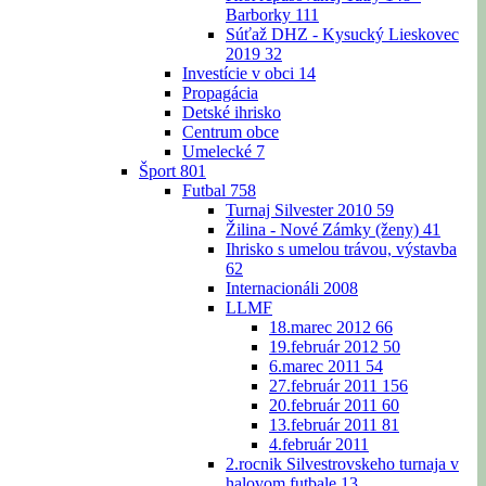
Barborky
111
Súťaž DHZ - Kysucký Lieskovec
2019
32
Investície v obci
14
Propagácia
Detské ihrisko
Centrum obce
Umelecké
7
Šport
801
Futbal
758
Turnaj Silvester 2010
59
Žilina - Nové Zámky (ženy)
41
Ihrisko s umelou trávou, výstavba
62
Internacionáli 2008
LLMF
18.marec 2012
66
19.február 2012
50
6.marec 2011
54
27.február 2011
156
20.február 2011
60
13.február 2011
81
4.február 2011
2.rocnik Silvestrovskeho turnaja v
halovom futbale
13