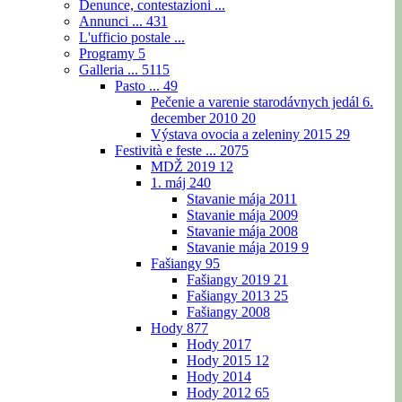
Denunce, contestazioni ...
Annunci ...
431
L'ufficio postale ...
Programy
5
Galleria ...
5115
Pasto ...
49
Pečenie a varenie starodávnych jedál 6.
december 2010
20
Výstava ovocia a zeleniny 2015
29
Festività e feste ...
2075
MDŽ 2019
12
1. máj
240
Stavanie mája 2011
Stavanie mája 2009
Stavanie mája 2008
Stavanie mája 2019
9
Fašiangy
95
Fašiangy 2019
21
Fašiangy 2013
25
Fašiangy 2008
Hody
877
Hody 2017
Hody 2015
12
Hody 2014
Hody 2012
65