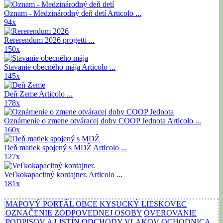
Oznam - Medzinárodný deň detí
Articolo ...
94x
Rererendum 2026
progetti ...
150x
Stavanie obecného mája
Articolo ...
145x
Deň Zeme
Articolo ...
178x
Oznámenie o zmene otváracej doby COOP Jednota
Articolo ...
160x
Deň matiek spojený s MDŽ
Articolo ...
127x
Veľkokapacitný kontajner.
Articolo ...
181x
MAPOVÝ PORTÁL OBCE KYSUCKÝ LIESKOVEC
OZNAČENIE ZODPOVEDNEJ OSOBY
OVEROVANIE
PODPISOV A LISTÍN
ODCHODY VLAKOV OCHODNICA