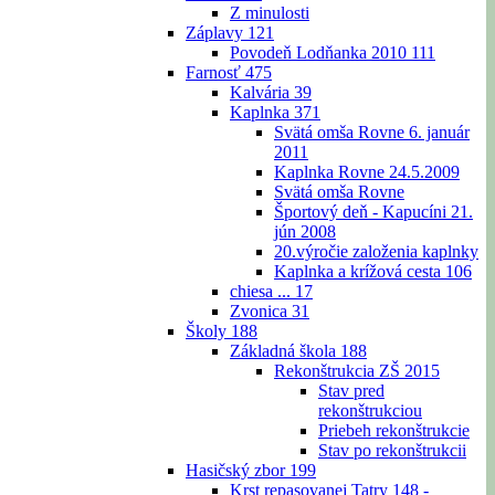
Z minulosti
Záplavy
121
Povodeň Lodňanka 2010
111
Farnosť
475
Kalvária
39
Kaplnka
371
Svätá omša Rovne 6. január
2011
Kaplnka Rovne 24.5.2009
Svätá omša Rovne
Športový deň - Kapucíni 21.
jún 2008
20.výročie založenia kaplnky
Kaplnka a krížová cesta
106
chiesa ...
17
Zvonica
31
Školy
188
Základná škola
188
Rekonštrukcia ZŠ 2015
Stav pred
rekonštrukciou
Priebeh rekonštrukcie
Stav po rekonštrukcii
Hasičský zbor
199
Krst repasovanej Tatry 148 -