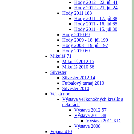
Hody 2012 - 22. júl
41
Hody 2012 - 21. júl
24
Hody 2011
183
Hody 2011 - 17. júl
88
Hody 2011 - 16. júl
65
Hody 2011 - 15. júl
30
Hody 2010
69
Hody 2009 - 18. júl
190
Hody 2008 - 19. júl
197
Hody 2019
60
Mikuláš
71
Mikuláš 2012
15
Mikuláš 2010
56
Silvester
Silvester 2012
14
Futbalový turnaj 2010
Silvester 2010
Veľká noc
Výstava veľkonočných kraslíc a
dekorácií
Výstava 2012
57
Výstava 2011
38
Výstava 2011 KD
Výstava 2008
Vojana
410