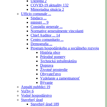
Ukrajina
2
COVID-19 aktuality
132
Mimoriadna situácia
2
Ufficio comunale ...
Sindaco ...
ministri ...
9
Consiglio generale ...
Normative generalmente vincolanti
Chief Auditor ...
14
Centro comunitario ...
Demografia ...
Program hospodárskeho a sociálneho rozvoja
História obce
Prírodné pomery
Technická infraštruktúra
Doprava
Životné prostredie
Obyvateľstvo
Vzdelanie a zamestnanosť
Bývanie
Appalti pubblici
19
Voľby
6
Vodné hospodárstvo
Stavebný úrad
Stavebný úrad
189