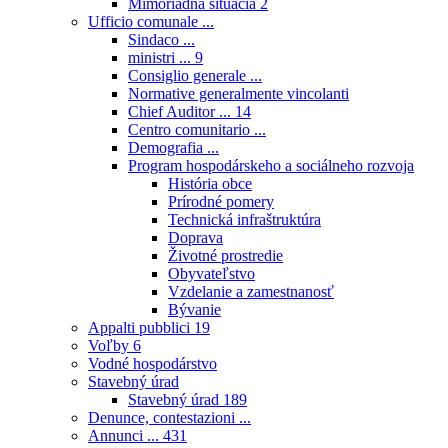
Mimoriadna situácia
2
Ufficio comunale ...
Sindaco ...
ministri ...
9
Consiglio generale ...
Normative generalmente vincolanti
Chief Auditor ...
14
Centro comunitario ...
Demografia ...
Program hospodárskeho a sociálneho rozvoja
História obce
Prírodné pomery
Technická infraštruktúra
Doprava
Životné prostredie
Obyvateľstvo
Vzdelanie a zamestnanosť
Bývanie
Appalti pubblici
19
Voľby
6
Vodné hospodárstvo
Stavebný úrad
Stavebný úrad
189
Denunce, contestazioni ...
Annunci ...
431