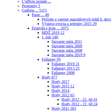
L'ufficio postale ...
Programy
5
Galleria ...
5115
Pasto ...
49
Pečenie a varenie starodávnych jedál 6. de
Výstava ovocia a zeleniny 2015
29
Festività e feste ...
2075
MDŽ 2019
12
1. máj
240
Stavanie mája 2011
Stavanie mája 2009
Stavanie mája 2008
Stavanie mája 2019
9
Fašiangy
95
Fašiangy 2019
21
Fašiangy 2013
25
Fašiangy 2008
Hody
877
Hody 2017
Hody 2015
12
Hody 2014
Hody 2012
65
Hody 2012 - 22. júl
41
Hody 2012 - 21. júl
24
Hody 2011
183