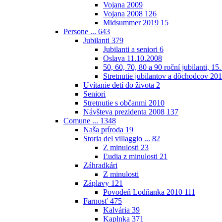
Vojana 2009
Vojana 2008
126
Midsummer 2019
15
Persone ...
643
Jubilanti
379
Jubilanti a seniori
6
Oslava 11.10.2008
50, 60, 70, 80 a 90 roční jubilanti, 15
Stretnutie jubilantov a dôchodcov 20
Uvítanie detí do života
2
Seniori
Stretnutie s občanmi 2010
Návšteva prezidenta 2008
137
Comune ...
1348
Naša príroda
19
Storia del villaggio ...
82
Z minulosti
23
Ľudia z minulosti
21
Záhradkári
Z minulosti
Záplavy
121
Povodeň Lodňanka 2010
111
Farnosť
475
Kalvária
39
Kaplnka
371