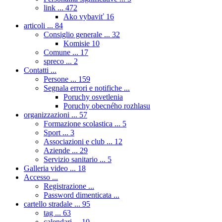
link ...
472
Ako vybaviť
16
articoli ...
84
Consiglio generale ...
32
Komisie
10
Comune ...
17
spreco ...
2
Contatti ...
Persone ...
159
Segnala errori e notifiche ...
Poruchy osvetlenia
Poruchy obecného rozhlasu
organizzazioni ...
57
Formazione scolastica ...
5
Sport ...
3
Associazioni e club ...
12
Aziende ...
29
Servizio sanitario ...
5
Galleria video ...
18
Accesso ...
Registrazione ...
Password dimenticata ...
cartello stradale ...
95
tag ...
63
calendari ...
10