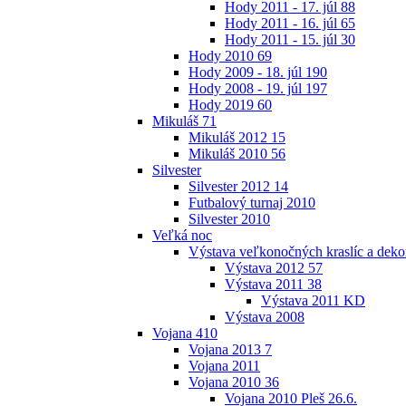
Hody 2011 - 17. júl
88
Hody 2011 - 16. júl
65
Hody 2011 - 15. júl
30
Hody 2010
69
Hody 2009 - 18. júl
190
Hody 2008 - 19. júl
197
Hody 2019
60
Mikuláš
71
Mikuláš 2012
15
Mikuláš 2010
56
Silvester
Silvester 2012
14
Futbalový turnaj 2010
Silvester 2010
Veľká noc
Výstava veľkonočných kraslíc a dekor
Výstava 2012
57
Výstava 2011
38
Výstava 2011 KD
Výstava 2008
Vojana
410
Vojana 2013
7
Vojana 2011
Vojana 2010
36
Vojana 2010 Pleš 26.6.