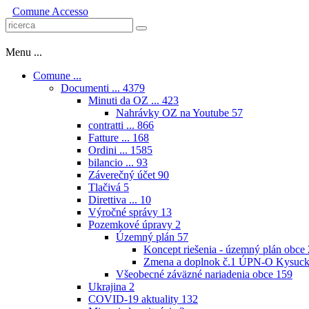
Comune
Accesso
Menu ...
Comune ...
Documenti ...
4379
Minuti da OZ ...
423
Nahrávky OZ na Youtube
57
contratti ...
866
Fatture ...
168
Ordini ...
1585
bilancio ...
93
Záverečný účet
90
Tlačivá
5
Direttiva ...
10
Výročné správy
13
Pozemkové úpravy
2
Územný plán
57
Koncept riešenia - územný plán obce
Zmena a doplnok č.1 ÚPN-O Kysuck
Všeobecné záväzné nariadenia obce
159
Ukrajina
2
COVID-19 aktuality
132