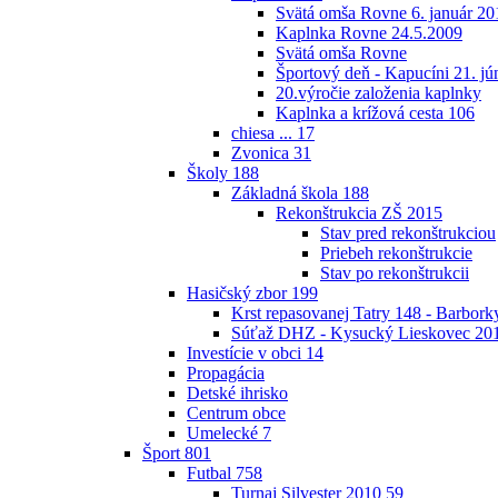
Svätá omša Rovne 6. január 20
Kaplnka Rovne 24.5.2009
Svätá omša Rovne
Športový deň - Kapucíni 21. jú
20.výročie založenia kaplnky
Kaplnka a krížová cesta
106
chiesa ...
17
Zvonica
31
Školy
188
Základná škola
188
Rekonštrukcia ZŠ 2015
Stav pred rekonštrukciou
Priebeh rekonštrukcie
Stav po rekonštrukcii
Hasičský zbor
199
Krst repasovanej Tatry 148 - Barbor
Súťaž DHZ - Kysucký Lieskovec 20
Investície v obci
14
Propagácia
Detské ihrisko
Centrum obce
Umelecké
7
Šport
801
Futbal
758
Turnaj Silvester 2010
59