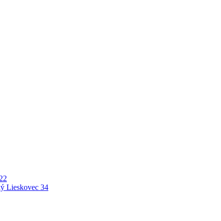
22
ý Lieskovec
34