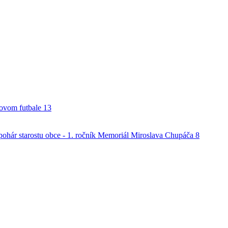
alovom futbale
13
o pohár starostu obce - 1. ročník Memoriál Miroslava Chupáča
8