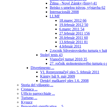
Žilina - Nové Zámky (ženy)
41
Ihrisko s umelou trávou, výstavba
62
Internacionáli 2008
LLMF
18.marec 2012
66
19.február 2012
50
6.marec 2011
54
27.február 2011
156
20.február 2011
60
13.február 2011
81
4.február 2011
2.rocnik Silvestrovskeho turnaja v h
Stolný tenis
43
Vianočný turnaj 2010
35
27. ročník stolnotenisového turnaja 
Divertimento ...
VI. Reprezentačný ples 5. február 2011
Kántry bál 9. máj 2009
Detský maškarný ples 1.6. 2008
Storia del villaggio ...
Cronaca ...
Ufficio parrocchiale ...
Turismo ...
Kysuce
Personalità significative ...
5