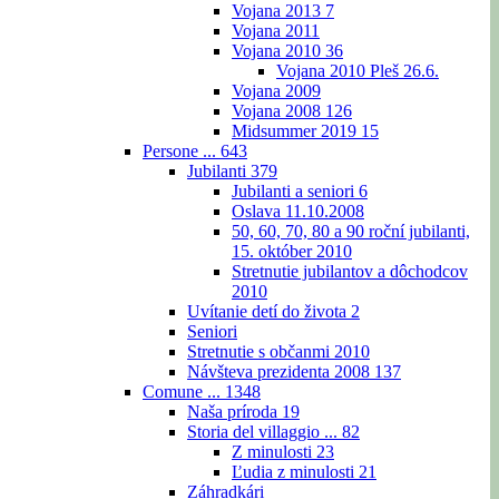
Vojana 2013
7
Vojana 2011
Vojana 2010
36
Vojana 2010 Pleš 26.6.
Vojana 2009
Vojana 2008
126
Midsummer 2019
15
Persone ...
643
Jubilanti
379
Jubilanti a seniori
6
Oslava 11.10.2008
50, 60, 70, 80 a 90 roční jubilanti,
15. október 2010
Stretnutie jubilantov a dôchodcov
2010
Uvítanie detí do života
2
Seniori
Stretnutie s občanmi 2010
Návšteva prezidenta 2008
137
Comune ...
1348
Naša príroda
19
Storia del villaggio ...
82
Z minulosti
23
Ľudia z minulosti
21
Záhradkári