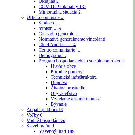
Ukrajina
2
COVID-19 aktuality
132
Mimoriadna situácia
2
Ufficio comunale ...
Sindaco ...
ministri ...
9
Consiglio generale ...
Normative generalmente vincolanti
Chief Auditor ...
14
Centro comunitario ...
Demografia ...
Program hospodárskeho a sociálneho rozvoja
História obce
Prírodné pomery
Technická infraštruktúra
Doprava
Životné prostredie
Obyvateľstvo
Vzdelanie a zamestnanosť
Bývanie
Appalti pubblici
19
Voľby
6
Vodné hospodárstvo
Stavebný úrad
Stavebný úrad
189