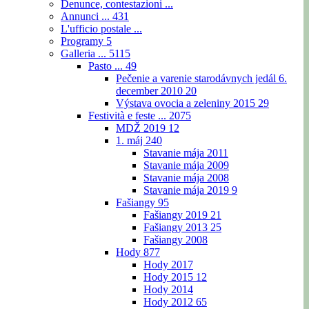
Denunce, contestazioni ...
Annunci ...
431
L'ufficio postale ...
Programy
5
Galleria ...
5115
Pasto ...
49
Pečenie a varenie starodávnych jedál 6.
december 2010
20
Výstava ovocia a zeleniny 2015
29
Festività e feste ...
2075
MDŽ 2019
12
1. máj
240
Stavanie mája 2011
Stavanie mája 2009
Stavanie mája 2008
Stavanie mája 2019
9
Fašiangy
95
Fašiangy 2019
21
Fašiangy 2013
25
Fašiangy 2008
Hody
877
Hody 2017
Hody 2015
12
Hody 2014
Hody 2012
65