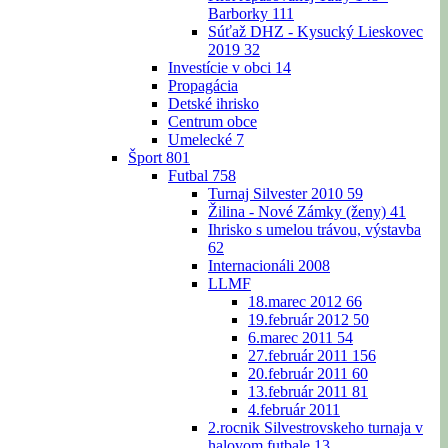
Barborky
111
Súťaž DHZ - Kysucký Lieskovec
2019
32
Investície v obci
14
Propagácia
Detské ihrisko
Centrum obce
Umelecké
7
Šport
801
Futbal
758
Turnaj Silvester 2010
59
Žilina - Nové Zámky (ženy)
41
Ihrisko s umelou trávou, výstavba
62
Internacionáli 2008
LLMF
18.marec 2012
66
19.február 2012
50
6.marec 2011
54
27.február 2011
156
20.február 2011
60
13.február 2011
81
4.február 2011
2.rocnik Silvestrovskeho turnaja v
halovom futbale
13