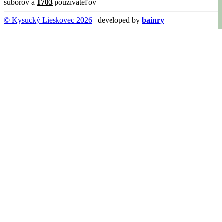
súborov a
1703
používateľov
© Kysucký Lieskovec 2026
| developed by
bainry