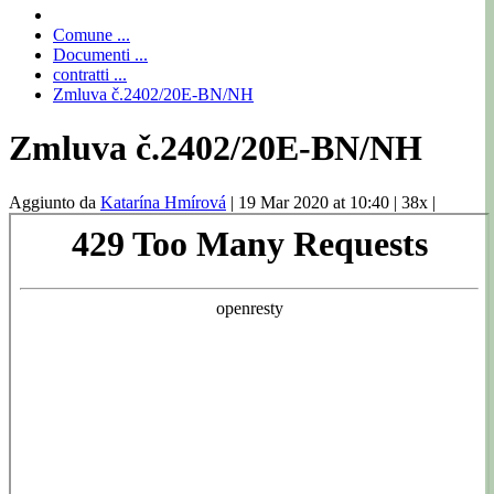
Comune ...
Documenti ...
contratti ...
Zmluva č.2402/20E-BN/NH
Zmluva č.2402/20E-BN/NH
Aggiunto da
Katarína Hmírová
|
19 Mar 2020 at 10:40
|
38x
|