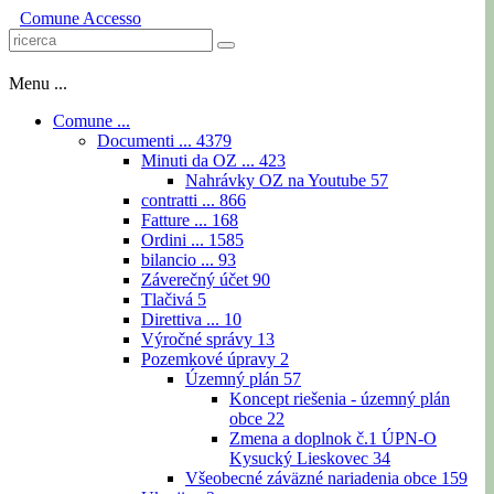
Comune
Accesso
Menu ...
Comune ...
Documenti ...
4379
Minuti da OZ ...
423
Nahrávky OZ na Youtube
57
contratti ...
866
Fatture ...
168
Ordini ...
1585
bilancio ...
93
Záverečný účet
90
Tlačivá
5
Direttiva ...
10
Výročné správy
13
Pozemkové úpravy
2
Územný plán
57
Koncept riešenia - územný plán
obce
22
Zmena a doplnok č.1 ÚPN-O
Kysucký Lieskovec
34
Všeobecné záväzné nariadenia obce
159