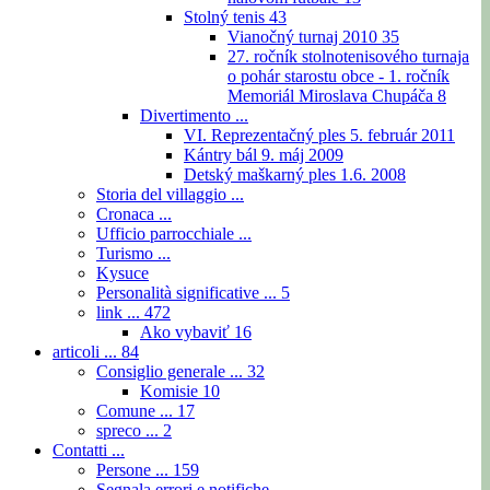
Stolný tenis
43
Vianočný turnaj 2010
35
27. ročník stolnotenisového turnaja
o pohár starostu obce - 1. ročník
Memoriál Miroslava Chupáča
8
Divertimento ...
VI. Reprezentačný ples 5. február 2011
Kántry bál 9. máj 2009
Detský maškarný ples 1.6. 2008
Storia del villaggio ...
Cronaca ...
Ufficio parrocchiale ...
Turismo ...
Kysuce
Personalità significative ...
5
link ...
472
Ako vybaviť
16
articoli ...
84
Consiglio generale ...
32
Komisie
10
Comune ...
17
spreco ...
2
Contatti ...
Persone ...
159
Segnala errori e notifiche ...