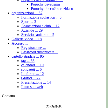
Poruchy osvetlenia
Poruchy obecného rozhlasu
organizzazioni ...
57
Formazione scolastica ...
5
Sport ...
3
Associazioni e club ...
12
Aziende ...
29
Servizio sanitario ...
5
Galleria video ...
18
Accesso ...
Registrazione ...
Password dimenticata ...
cartello stradale ...
95
tag ...
63
calendari ...
10
sondaggi ...
6
Le forme ...
12
Grafici ...
22
Presentazione ...
14
Il tuo sito web
Contatto ...
041/4231121