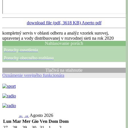
download file (pdf, 3618 KB)
Aperto pdf
kompletný servis v oblasti odberu a analýz vzoriek surovej,
upravenej a vody distribuovanej v rozvodnej sieti na rok 2020
Nahlasovanie porúch
Poruchy osvetlenia
Poruchy obecného rozhlasu
Tlačivá na stiahnutie
Oznámenie verejného funkcionára
←
→
Agosto 2026
Lun
Mar
Mer
Gio
Ven
Dom
Dom
27
28
29
30
31
1
2