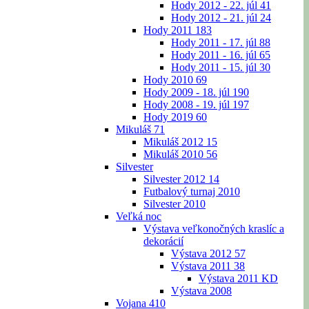
Hody 2012 - 22. júl
41
Hody 2012 - 21. júl
24
Hody 2011
183
Hody 2011 - 17. júl
88
Hody 2011 - 16. júl
65
Hody 2011 - 15. júl
30
Hody 2010
69
Hody 2009 - 18. júl
190
Hody 2008 - 19. júl
197
Hody 2019
60
Mikuláš
71
Mikuláš 2012
15
Mikuláš 2010
56
Silvester
Silvester 2012
14
Futbalový turnaj 2010
Silvester 2010
Veľká noc
Výstava veľkonočných kraslíc a
dekorácií
Výstava 2012
57
Výstava 2011
38
Výstava 2011 KD
Výstava 2008
Vojana
410