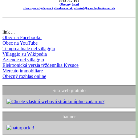
0948 717 101
Obecný úrad
obecnyurad@kysuckylieskovec.sk
admin@kysuckylieskovec.sk
link ...
Obec na Facebooku
Obec na YouTube
Tempo attuale nel villaggio
Villaggio su Wikipedia
Aziende nel villaggio
Elektronická verzia týždenníka Kysuce
Mercato immobiliare
Obecný rozhlas online
Sito web gratuito
banner