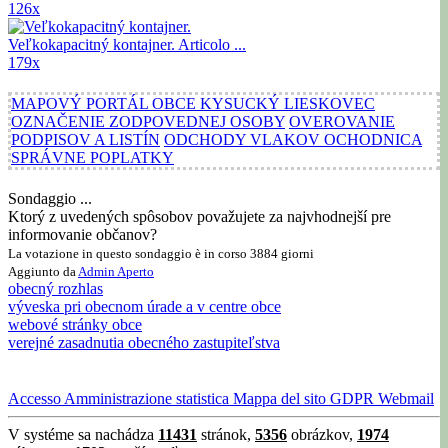
126x
Veľkokapacitný kontajner.
Articolo ...
179x
MAPOVÝ PORTÁL OBCE KYSUCKÝ LIESKOVEC
OZNAČENIE ZODPOVEDNEJ OSOBY
OVEROVANIE
PODPISOV A LISTÍN
ODCHODY VLAKOV OCHODNICA
SPRÁVNE POPLATKY
Sondaggio ...
Ktorý z uvedených spôsobov považujete za najvhodnejší pre
informovanie občanov?
La votazione in questo sondaggio è in corso 3884 giorni
Aggiunto da
Admin
Aperto
obecný rozhlas
výveska pri obecnom úrade a v centre obce
webové stránky obce
verejné zasadnutia obecného zastupiteľstva
Accesso
Amministrazione
statistica
Mappa del sito
GDPR
Webmail
V systéme sa nachádza
11431
stránok,
5356
obrázkov,
1974