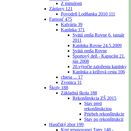
Z minulosti
Záplavy
121
Povodeň Lodňanka 2010
111
Farnosť
475
Kalvária
39
Kaplnka
371
Svätá omša Rovne 6. január
2011
Kaplnka Rovne 24.5.2009
Svätá omša Rovne
Športový deň - Kapucíni 21.
jún 2008
20.výročie založenia kaplnky
Kaplnka a krížová cesta
106
chiesa ...
17
Zvonica
31
Školy
188
Základná škola
188
Rekonštrukcia ZŠ 2015
Stav pred
rekonštrukciou
Priebeh rekonštrukcie
Stav po rekonštrukcii
Hasičský zbor
199
Krst repasovanej Tatry 148 -