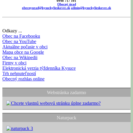
0948 717 101
Obecný úrad
obecnyurad@kysuckylieskovec.sk
admin@kysuckylieskovec.sk
Odkazy ...
Obec na Facebooku
Obec na YouTube
Aktuálne počasie v obci
Mapa obce na Google
Obec na Wikipedii
Firmy v obci
Elektronická verzia týždenníka Kysuce
Trh nehnuteľností
Obecný rozhlas online
Webstránka zadarmo
Naturpack