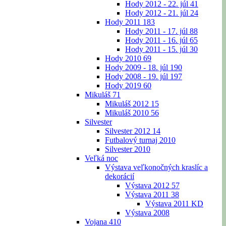
Hody 2012 - 22. júl
41
Hody 2012 - 21. júl
24
Hody 2011
183
Hody 2011 - 17. júl
88
Hody 2011 - 16. júl
65
Hody 2011 - 15. júl
30
Hody 2010
69
Hody 2009 - 18. júl
190
Hody 2008 - 19. júl
197
Hody 2019
60
Mikuláš
71
Mikuláš 2012
15
Mikuláš 2010
56
Silvester
Silvester 2012
14
Futbalový turnaj 2010
Silvester 2010
Veľká noc
Výstava veľkonočných kraslíc a
dekorácií
Výstava 2012
57
Výstava 2011
38
Výstava 2011 KD
Výstava 2008
Vojana
410