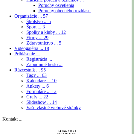
Poruchy osvetlenia
Poruchy obecného rozhlasu
Organizácie ...
57
Školstvo ...
5
Šport ...
3
Spolky a kluby ...
12
Firmy ...
29
Zdravotníctvo ...
5
Videogaléria ...
18
Prihlásenie ...
Registrácia ...
Zabudnuté heslo ...
Rázcestník ...
95
Tagy ...
63
Kalendáre ...
10
Ankety ...
6
Formuláre ...
12
Grafy ...
22
Slideshow ...
14
Vaše vlastné webové stránky
Kontakt ...
041/4231121