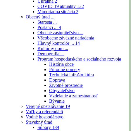
Ukrajina
2
COVID-19 aktuality
132
Mimoriadna situácia
2
Obecný úrad ...
Starosta ...
Poslanci ...
9
Obecné zastupiteľstvo ...
Všeobecne záväzné nariadenia
Hlavný kontrolór ...
14
Kultúrny dom ...
Demografia ...
Program hospodárskeho a sociálneho rozvoja
História obce
Prírodné pomery
Technická infraštruktúra
Doprava
Životné prostredie
Obyvateľstvo
Vzdelanie a zamestnanosť
Bývanie
Verejné obstarávanie
19
Voľby a referendá
6
Vodné hospodárstvo
Stavebný úrad
Súbory
189