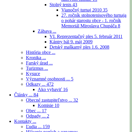
Stolný tenis
43
Vianočný turnaj 2010
35
27. ročník stolnotenisového turnaja
o pohár starostu obce - 1. ročník
Memoriál Miroslava Chupáča
8
Zábava ...
VI. Reprezentačný ples 5. február 2011
Kántry bál 9. máj 2009
Detský maškarný ples 1.6. 2008
História obce ...
Kronika ...
Farský úrad ...
Turizmus ...
Kysuce
Významné osobnosti ...
5
Odkazy ...
472
Ako vybaviť
16
Články ...
84
Obecné zastupiteľstvo ...
32
Komisie
10
Obec ...
17
Odpady ...
2
Kontakty ...
Ľudia ...
159
Hlásenie porúch a oznamov ...