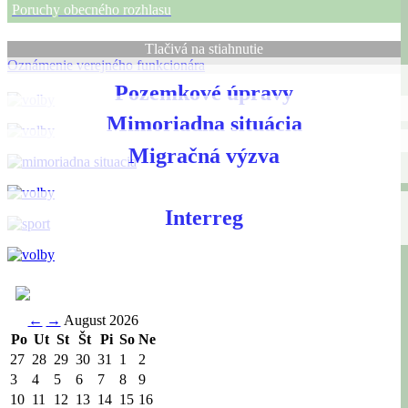
Poruchy obecného rozhlasu
Tlačivá na stiahnutie
Oznámenie verejného funkcionára
Pozemkové úpravy
Mimoriadna situácia
Migračná výzva
Interreg
←
→
August 2026
Po
Ut
St
Št
Pi
So
Ne
27
28
29
30
31
1
2
3
4
5
6
7
8
9
10
11
12
13
14
15
16