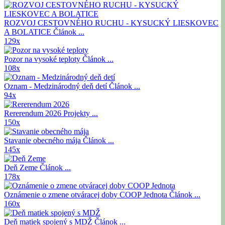
ROZVOJ CESTOVNÉHO RUCHU - KYSUCKÝ LIESKOVEC
A BOLATICE
Článok ...
129x
Pozor na vysoké teploty
Článok ...
108x
Oznam - Medzinárodný deň detí
Článok ...
94x
Rererendum 2026
Projekty ...
150x
Stavanie obecného mája
Článok ...
145x
Deň Zeme
Článok ...
178x
Oznámenie o zmene otváracej doby COOP Jednota
Článok ...
160x
Deň matiek spojený s MDŽ
Článok ...