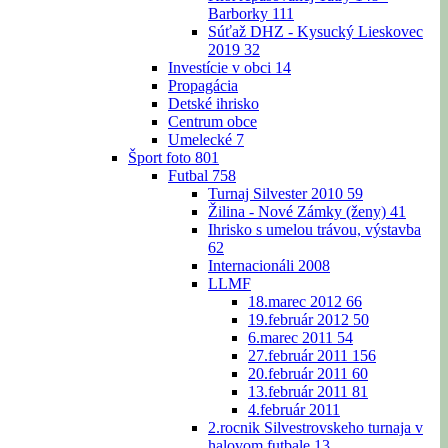
Barborky
111
Súťaž DHZ - Kysucký Lieskovec
2019
32
Investície v obci
14
Propagácia
Detské ihrisko
Centrum obce
Umelecké
7
Šport foto
801
Futbal
758
Turnaj Silvester 2010
59
Žilina - Nové Zámky (ženy)
41
Ihrisko s umelou trávou, výstavba
62
Internacionáli 2008
LLMF
18.marec 2012
66
19.február 2012
50
6.marec 2011
54
27.február 2011
156
20.február 2011
60
13.február 2011
81
4.február 2011
2.rocnik Silvestrovskeho turnaja v
halovom futbale
13