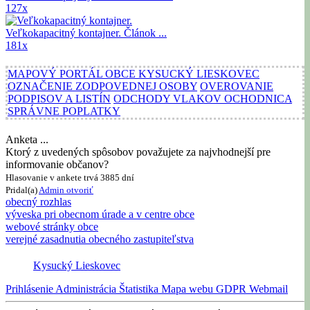
127x
Veľkokapacitný kontajner.
Článok ...
181x
MAPOVÝ PORTÁL OBCE KYSUCKÝ LIESKOVEC
OZNAČENIE ZODPOVEDNEJ OSOBY
OVEROVANIE
PODPISOV A LISTÍN
ODCHODY VLAKOV OCHODNICA
SPRÁVNE POPLATKY
Anketa ...
Ktorý z uvedených spôsobov považujete za najvhodnejší pre
informovanie občanov?
Hlasovanie v ankete trvá 3885 dní
Pridal(a)
Admin
otvoriť
obecný rozhlas
výveska pri obecnom úrade a v centre obce
webové stránky obce
verejné zasadnutia obecného zastupiteľstva
Kysucký Lieskovec
Prihlásenie
Administrácia
Štatistika
Mapa webu
GDPR
Webmail