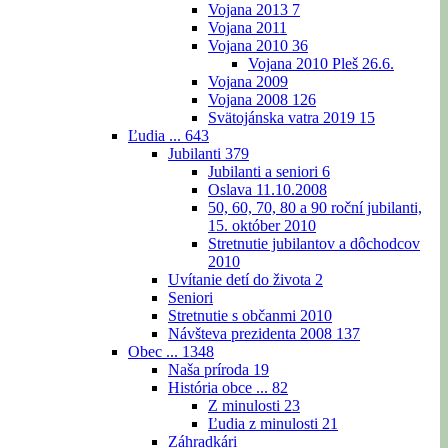
Vojana 2013
7
Vojana 2011
Vojana 2010
36
Vojana 2010 Pleš 26.6.
Vojana 2009
Vojana 2008
126
Svätojánska vatra 2019
15
Ľudia ...
643
Jubilanti
379
Jubilanti a seniori
6
Oslava 11.10.2008
50, 60, 70, 80 a 90 roční jubilanti,
15. október 2010
Stretnutie jubilantov a dôchodcov
2010
Uvítanie detí do života
2
Seniori
Stretnutie s občanmi 2010
Návšteva prezidenta 2008
137
Obec ...
1348
Naša príroda
19
História obce ...
82
Z minulosti
23
Ľudia z minulosti
21
Záhradkári