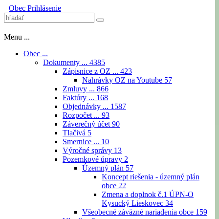
Obec
Prihlásenie
Menu ...
Obec ...
Dokumenty ...
4385
Zápisnice z OZ ...
423
Nahrávky OZ na Youtube
57
Zmluvy ...
866
Faktúry ...
168
Objednávky ...
1587
Rozpočet ...
93
Záverečný účet
90
Tlačivá
5
Smernice ...
10
Výročné správy
13
Pozemkové úpravy
2
Územný plán
57
Koncept riešenia - územný plán
obce
22
Zmena a doplnok č.1 ÚPN-O
Kysucký Lieskovec
34
Všeobecné záväzné nariadenia obce
159