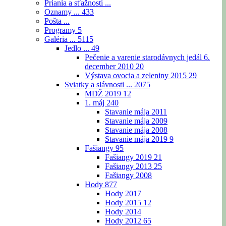
Priania a sťažnosti ...
Oznamy ...
433
Pošta ...
Programy
5
Galéria ...
5115
Jedlo ...
49
Pečenie a varenie starodávnych jedál 6.
december 2010
20
Výstava ovocia a zeleniny 2015
29
Sviatky a slávnosti ...
2075
MDŽ 2019
12
1. máj
240
Stavanie mája 2011
Stavanie mája 2009
Stavanie mája 2008
Stavanie mája 2019
9
Fašiangy
95
Fašiangy 2019
21
Fašiangy 2013
25
Fašiangy 2008
Hody
877
Hody 2017
Hody 2015
12
Hody 2014
Hody 2012
65