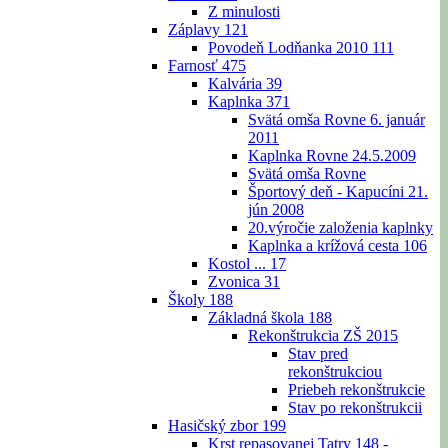
Z minulosti
Záplavy
121
Povodeň Lodňanka 2010
111
Farnosť
475
Kalvária
39
Kaplnka
371
Svätá omša Rovne 6. január
2011
Kaplnka Rovne 24.5.2009
Svätá omša Rovne
Športový deň - Kapucíni 21.
jún 2008
20.výročie založenia kaplnky
Kaplnka a krížová cesta
106
Kostol ...
17
Zvonica
31
Školy
188
Základná škola
188
Rekonštrukcia ZŠ 2015
Stav pred
rekonštrukciou
Priebeh rekonštrukcie
Stav po rekonštrukcii
Hasičský zbor
199
Krst repasovanej Tatry 148 -