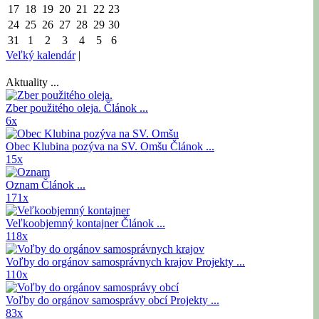
17
18
19
20
21
22
23
24
25
26
27
28
29
30
31
1
2
3
4
5
6
Veľký kalendár
|
Aktuality ...
Zber použitého oleja.
Článok ...
6x
Obec Klubina pozýva na SV. Omšu
Článok ...
15x
Oznam
Článok ...
171x
Veľkoobjemný kontajner
Článok ...
118x
Voľby do orgánov samosprávnych krajov
Projekty ...
110x
Voľby do orgánov samosprávy obcí
Projekty ...
83x