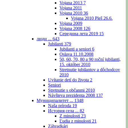
Vojana 2013
7
Vojana 2011
Vojana 2010
36
Vojana 2010 Pleš 26.6.
Vojana 2009
Vojana 2008
126
Середина лета 2019
15
люди ...
643
Jubilanti
379
Jubilanti a seniori
6
Oslava 11.10.2008
50, 60, 70, 80 a 90 roční jubilanti,
15. október 2010
Stretnutie jubilantov a dôchodcov
2010
Uvítanie detí do života
2
Seniori
Stretnutie s občanmi 2010
Návšteva prezidenta 2008
137
Муниципалитет ...
1348
Naša príroda
19
История села ...
82
Z minulosti
23
Ľudia z minulosti
21
Záhradkári