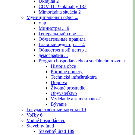
Ukrajina
2
COVID-19 aktuality
132
Mimoriadna situácia
2
Муниципальный офис ...
мэр ...
Министры ...
9
Генеральный совет ...
Обязательные правила
Главный аудитор ...
14
Общественный центр ...
демография ...
Program hospodárskeho a sociálneho rozvoja
História obce
Prírodné pomery
Technická infraštruktúra
Doprava
Životné prostredie
Obyvateľstvo
Vzdelanie a zamestnanosť
Bývanie
Государственные закупки
19
Voľby
6
Vodné hospodárstvo
Stavebný úrad
Stavebný úrad
189