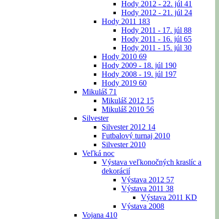
Hody 2012 - 22. júl
41
Hody 2012 - 21. júl
24
Hody 2011
183
Hody 2011 - 17. júl
88
Hody 2011 - 16. júl
65
Hody 2011 - 15. júl
30
Hody 2010
69
Hody 2009 - 18. júl
190
Hody 2008 - 19. júl
197
Hody 2019
60
Mikuláš
71
Mikuláš 2012
15
Mikuláš 2010
56
Silvester
Silvester 2012
14
Futbalový turnaj 2010
Silvester 2010
Veľká noc
Výstava veľkonočných kraslíc a
dekorácií
Výstava 2012
57
Výstava 2011
38
Výstava 2011 KD
Výstava 2008
Vojana
410