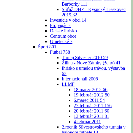
Barborky
111
Súťaž DHZ - Kysucký Lieskovec
2019
32
Investície v obci
14
Propagácia
Detské ihrisko
Centrum obce
Umelecké
7
Šport
801
Futbal
758
Turnaj Silvester 2010
59
Žilina - Nové Zámky (ženy)
41
Ihrisko s umelou trávou, výstavba
62
Internacionáli 2008
LLMF
18.marec 2012
66
19.február 2012
50
6.marec 2011
54
27.február 2011
156
20.február 2011
60
13.február 2011
81
4.február 2011
2.rocnik Silvestrovskeho turnaja v
halovom futbale
13