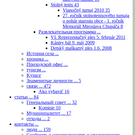
Stolný tenis
43
Vianočný turnaj 2010
35
27. ročník stolnotenisového turnaja
o pohár starostu obce - 1. ročník
Memoriál Miroslava Chupáča
8
Развлекательная программа ...
VI. Reprezentačný ples 5. február 2011
Kántry bál 9. máj 2009
Detský maškarný ples 1.6. 2008
История села ...
хроника ...
Приходской офис ...
туризм ...
Kysuce
Знаменитые личности ...
5
связи ...
472
Ako vybaviť
16
статьи ...
84
Генеральный совет ...
32
Komisie
10
Муниципалитет ...
17
отходы ...
2
контакты ...
люди ...
159
Сообщить о неисправностях и уведомлениях ...