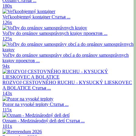
Oznam
Статья ...
180x
Veľkoobjemný kontajner
Статья ...
126x
Voľby do orgánov samosprávnych krajov
проектов ...
125x
Voľby do orgánov samosprávy obcí a do orgánov samosprávnych
krajov
проектов ...
94x
ROZVOJ CESTOVNÉHO RUCHU - KYSUCKÝ LIESKOVEC
A BOLATICE
Статья ...
143x
Pozor na vysoké teploty
Статья ...
115x
Oznam - Medzinárodný deň detí
Статья ...
101x