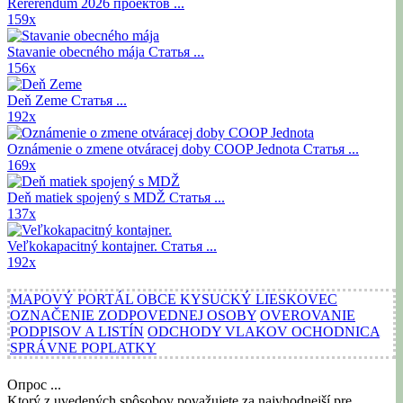
Rererendum 2026
проектов ...
159x
Stavanie obecného mája
Статья ...
156x
Deň Zeme
Статья ...
192x
Oznámenie o zmene otváracej doby COOP Jednota
Статья ...
169x
Deň matiek spojený s MDŽ
Статья ...
137x
Veľkokapacitný kontajner.
Статья ...
192x
MAPOVÝ PORTÁL OBCE KYSUCKÝ LIESKOVEC
OZNAČENIE ZODPOVEDNEJ OSOBY
OVEROVANIE
PODPISOV A LISTÍN
ODCHODY VLAKOV OCHODNICA
SPRÁVNE POPLATKY
Опрос ...
Ktorý z uvedených spôsobov považujete za najvhodnejší pre