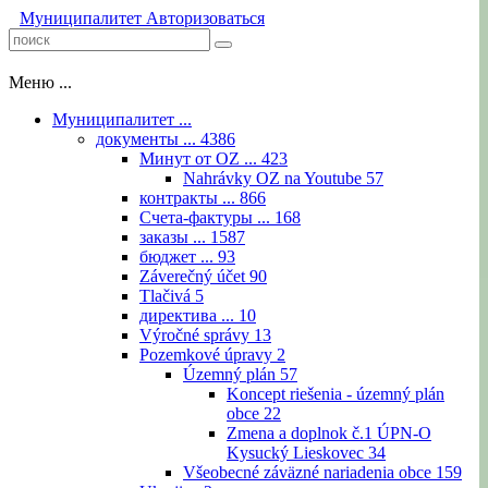
Муниципалитет
Авторизоваться
Меню ...
Муниципалитет ...
документы ...
4386
Минут от OZ ...
423
Nahrávky OZ na Youtube
57
контракты ...
866
Счета-фактуры ...
168
заказы ...
1587
бюджет ...
93
Záverečný účet
90
Tlačivá
5
директива ...
10
Výročné správy
13
Pozemkové úpravy
2
Územný plán
57
Koncept riešenia - územný plán
obce
22
Zmena a doplnok č.1 ÚPN-O
Kysucký Lieskovec
34
Všeobecné záväzné nariadenia obce
159