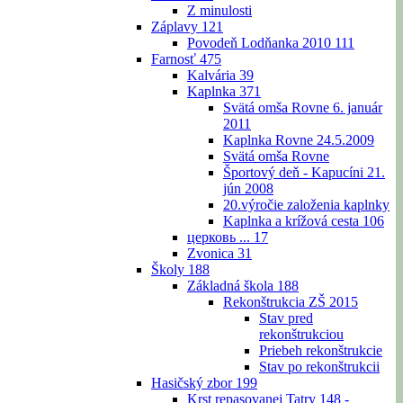
Z minulosti
Záplavy
121
Povodeň Lodňanka 2010
111
Farnosť
475
Kalvária
39
Kaplnka
371
Svätá omša Rovne 6. január
2011
Kaplnka Rovne 24.5.2009
Svätá omša Rovne
Športový deň - Kapucíni 21.
jún 2008
20.výročie založenia kaplnky
Kaplnka a krížová cesta
106
церковь ...
17
Zvonica
31
Školy
188
Základná škola
188
Rekonštrukcia ZŠ 2015
Stav pred
rekonštrukciou
Priebeh rekonštrukcie
Stav po rekonštrukcii
Hasičský zbor
199
Krst repasovanej Tatry 148 -