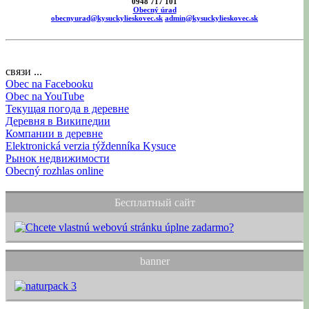
0948 717 101
Obecný úrad
obecnyurad@kysuckylieskovec.sk
admin@kysuckylieskovec.sk
связи ...
Obec na Facebooku
Obec na YouTube
Текущая погода в деревне
Деревня в Википедии
Компании в деревне
Elektronická verzia týždenníka Kysuce
Рынок недвижимости
Obecný rozhlas online
Бесплатный сайт
banner