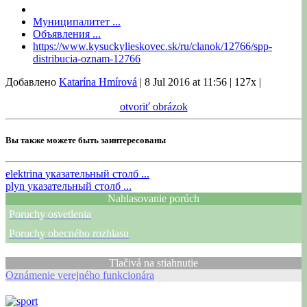
Муниципалитет ...
Объявления ...
https://www.kysuckylieskovec.sk/ru/clanok/12766/spp-
distribucia-oznam-12766
Добавлено
Katarína Hmírová
|
8 Jul 2016 at 11:56
|
127x
|
otvoriť obrázok
Вы также можете быть заинтересованы
elektrina
указательный столб ...
plyn
указательный столб ...
Nahlasovanie porúch
Poruchy osvetlenia
Poruchy obecného rozhlasu
Tlačivá na stiahnutie
Oznámenie verejného funkcionára