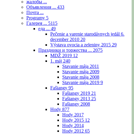
жалобы ...
Объявления ...
433
Почта ...
Programy
5
Галерея ...
5115
еда ...
49
Pečenie a varenie starodávnych jedál 6.
december 2010
20
Výstava ovocia a zeleniny 2015
29
Праздники и торжества ...
2075
MDŽ 2019
12
1. máj
240
Stavanie mája 2011
Stavanie mája 2009
Stavanie mája 2008
Stavanie mája 2019
9
Fašiangy
95
Fašiangy 2019
21
Fašiangy 2013
25
Fašiangy 2008
Hody
877
Hody 2017
Hody 2015
12
Hody 2014
Hody 2012
65