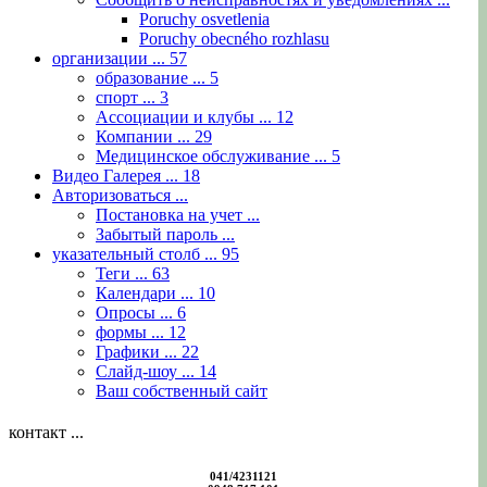
Poruchy osvetlenia
Poruchy obecného rozhlasu
организации ...
57
образование ...
5
спорт ...
3
Ассоциации и клубы ...
12
Компании ...
29
Медицинское обслуживание ...
5
Видео Галерея ...
18
Авторизоваться ...
Постановка на учет ...
Забытый пароль ...
указательный столб ...
95
Теги ...
63
Календари ...
10
Опросы ...
6
формы ...
12
Графики ...
22
Слайд-шоу ...
14
Ваш собственный сайт
контакт ...
041/4231121