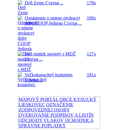
Deň Zeme
Статья ...
178x
Oznámenie o zmene otváracej
160x
doby COOP Jednota
Статья ...
Deň matiek spojený s MDŽ
127x
Статья ...
Veľkokapacitný kontajner.
181x
Статья ...
MAPOVÝ PORTÁL OBCE KYSUCKÝ
LIESKOVEC
OZNAČENIE
ZODPOVEDNEJ OSOBY
OVEROVANIE PODPISOV A LISTÍN
ODCHODY VLAKOV OCHODNICA
SPRÁVNE POPLATKY