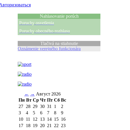
Авторизоваться
Nahlasovanie porúch
Poruchy osvetlenia
Poruchy obecného rozhlasu
Tlačivá na stiahnutie
Oznámenie verejného funkcionára
←
→
Август 2026
Пн
Вт
Ср
Чт
Пт
Сб
Вс
27
28
29
30
31
1
2
3
4
5
6
7
8
9
10
11
12
13
14
15
16
17
18
19
20
21
22
23