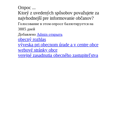
Опрос ...
Ktorý z uvedených spôsobov považujete za
najvhodnejší pre informovanie občanov?
Голосование в этом опросе баллотируется на
3885 дней
Добавлено
Admin
открыть
obecný rozhlas
výveska pri obecnom úrade a v centre obce
webové stránky obce
verejné zasadnutia obecného zastupiteľstva