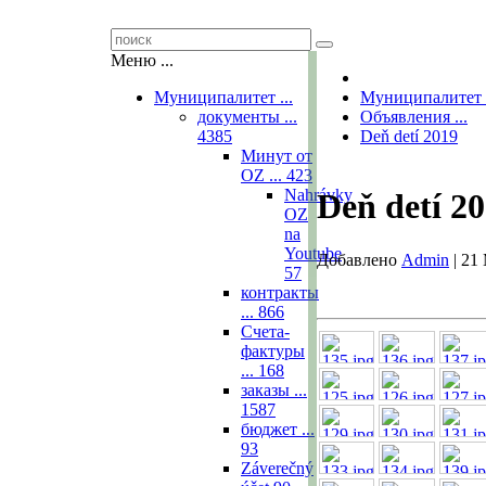
Меню ...
Муниципалитет ...
Муниципалитет .
документы ...
Объявления ...
4385
Deň detí 2019
Минут от
OZ ...
423
Nahrávky
Deň detí 2
OZ
na
Youtube
Добавлено
Admin
|
21 
57
контракты
...
866
Счета-
фактуры
...
168
заказы ...
1587
бюджет ...
93
Záverečný