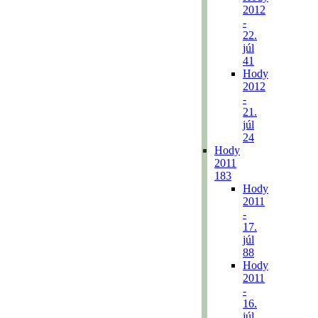
2012
-
22.
júl
41
Hody
2012
-
21.
júl
24
Hody
2011
183
Hody
2011
-
17.
júl
88
Hody
2011
-
16.
júl