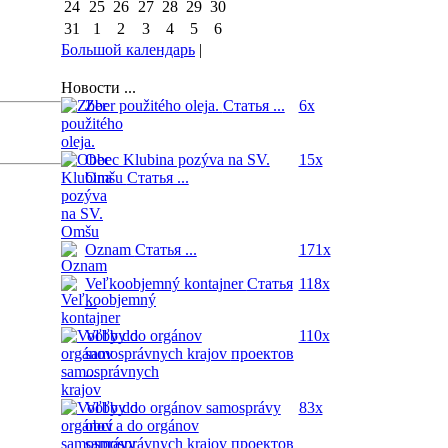
24
25
26
27
28
29
30
31
1
2
3
4
5
6
Большой календарь
|
Новости ...
Zber použitého oleja.
Статья ...
6x
Obec Klubina pozýva na SV.
15x
Omšu
Статья ...
Oznam
Статья ...
171x
Veľkoobjemný kontajner
Статья
118x
...
Voľby do orgánov
110x
samosprávnych krajov
проектов
...
Voľby do orgánov samosprávy
83x
obcí a do orgánov
samosprávnych krajov
проектов