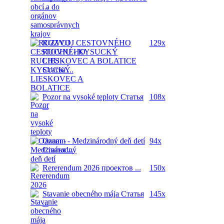
...
ROZVOJ CESTOVNÉHO
129x
RUCHU - KYSUCKÝ
LIESKOVEC A BOLATICE
Статья ...
Pozor na vysoké teploty
Статья
108x
...
Oznam - Medzinárodný deň detí
94x
Статья ...
Rererendum 2026
проектов ...
150x
Stavanie obecného mája
Статья
145x
...