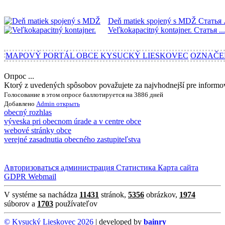
Deň matiek spojený s MDŽ
Статья .
Veľkokapacitný kontajner.
Статья ...
MAPOVÝ PORTÁL OBCE KYSUCKÝ LIESKOVEC
OZNAČE
Опрос ...
Ktorý z uvedených spôsobov považujete za najvhodnejší pre inform
Голосование в этом опросе баллотируется на 3886 дней
Добавлено
Admin
открыть
obecný rozhlas
výveska pri obecnom úrade a v centre obce
webové stránky obce
verejné zasadnutia obecného zastupiteľstva
Авторизоваться
администрация
Статистика
Карта сайта
GDPR
Webmail
V systéme sa nachádza
11431
stránok,
5356
obrázkov,
1974
súborov a
1703
používateľov
© Kysucký Lieskovec 2026
| developed by
bainry