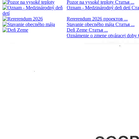
Pozor na vysoké teploty
Статья ...
Oznam - Medzinárodný deň detí
Ста
Rererendum 2026
проектов ...
Stavanie obecného mája
Статья ...
Deň Zeme
Статья ...
Oznámenie o zmene otváracej dob