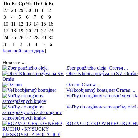
Пн
Вт
Ср
Чт
Пт
Сб
Вс
27
28
29
30
31
1
2
3
4
5
6
7
8
9
10
11
12
13
14
15
16
17
18
19
20
21
22
23
24
25
26
27
28
29
30
31
1
2
3
4
5
6
Большой календарь
|
Новости ...
Zber použitého oleja.
Статья ...
Obec Klubina pozýva na SV. Omšu
Oznam
Статья ...
Veľkoobjemný kontajner
Статья ...
Voľby do orgánov samosprávnych k
Voľby do orgánov samosprávy obcí 
ROZVOJ CESTOVNÉHO RUCHU