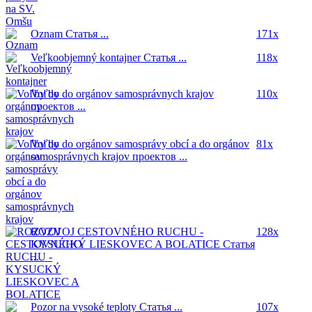
Oznam
Статья ...
171x
Veľkoobjemný kontajner
Статья ...
118x
Voľby do orgánov samosprávnych krajov
110x
проектов ...
Voľby do orgánov samosprávy obcí a do orgánov
81x
samosprávnych krajov
проектов ...
ROZVOJ CESTOVNÉHO RUCHU -
128x
KYSUCKÝ LIESKOVEC A BOLATICE
Статья
...
Pozor na vysoké teploty
Статья ...
107x