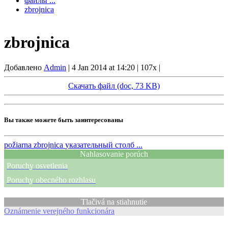
файлы ...
zbrojnica
zbrojnica
Добавлено
Admin
|
4 Jan 2014 at 14:20
|
107x
|
Скачать файл (doc, 73 KB)
Вы также можете быть заинтересованы
požiarna zbrojnica
указательный столб ...
Nahlasovanie porúch
Poruchy osvetlenia
Poruchy obecného rozhlasu
Tlačivá na stiahnutie
Oznámenie verejného funkcionára