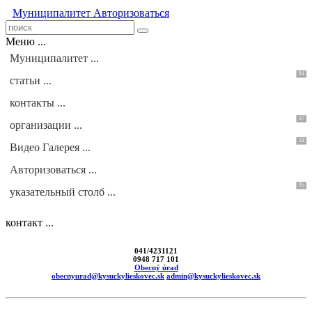
Муниципалитет
Авторизоваться
Меню ...
Муниципалитет ...
84
статьи ...
контакты ...
57
организации ...
18
Видео Галерея ...
Авторизоваться ...
95
указательный столб ...
контакт ...
041/4231121
0948 717 101
Obecný úrad
obecnyurad@kysuckylieskovec.sk
admin@kysuckylieskovec.sk