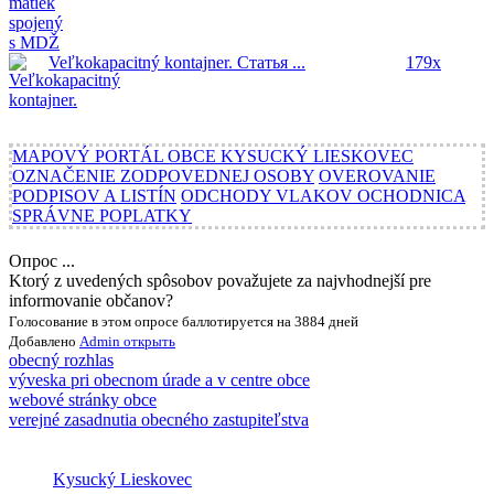
Veľkokapacitný kontajner.
Статья ...
179x
MAPOVÝ PORTÁL OBCE KYSUCKÝ LIESKOVEC
OZNAČENIE ZODPOVEDNEJ OSOBY
OVEROVANIE
PODPISOV A LISTÍN
ODCHODY VLAKOV OCHODNICA
SPRÁVNE POPLATKY
Опрос ...
Ktorý z uvedených spôsobov považujete za najvhodnejší pre
informovanie občanov?
Голосование в этом опросе баллотируется на 3884 дней
Добавлено
Admin
открыть
obecný rozhlas
výveska pri obecnom úrade a v centre obce
webové stránky obce
verejné zasadnutia obecného zastupiteľstva
Kysucký Lieskovec