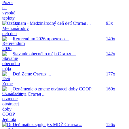
Oznam - Medzinárodný deň detí
Статья ...
93x
Rererendum 2026
проектов ...
149x
Stavanie obecného mája
Статья ...
142x
Deň Zeme
Статья ...
177x
Oznámenie o zmene otváracej doby COOP
160x
Jednota
Статья ...
Deň matiek spojený s MDŽ
Статья ...
126x