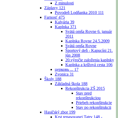
Z minulosti
Záplavy
121
Povodeň Lodňanka 2010
111
Farnosť
475
Kalvária
39
Kaplnka
371
Svätá omša Rovne 6. január
2011
Kaplnka Rovne 24.5.2009
Svätá omša Rovne
Športový deň - Kapucíni 21.
jún 2008
20.výročie založenia kaplnky
Kaplnka a krížová cesta
106
церковь ...
17
Zvonica
31
Školy
188
Základná škola
188
Rekonštrukcia ZŠ 2015
Stav pred
rekonštrukciou
Priebeh rekonštrukcie
Stav po rekonštrukcii
Hasičský zbor
199
Krst repasovanej Tatry 148 -