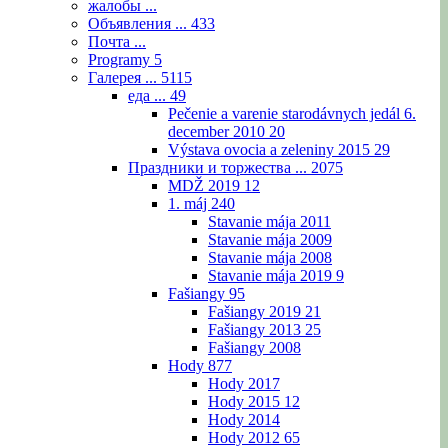
жалобы ...
Объявления ...
433
Почта ...
Programy
5
Галерея ...
5115
еда ...
49
Pečenie a varenie starodávnych jedál 6.
december 2010
20
Výstava ovocia a zeleniny 2015
29
Праздники и торжества ...
2075
MDŽ 2019
12
1. máj
240
Stavanie mája 2011
Stavanie mája 2009
Stavanie mája 2008
Stavanie mája 2019
9
Fašiangy
95
Fašiangy 2019
21
Fašiangy 2013
25
Fašiangy 2008
Hody
877
Hody 2017
Hody 2015
12
Hody 2014
Hody 2012
65