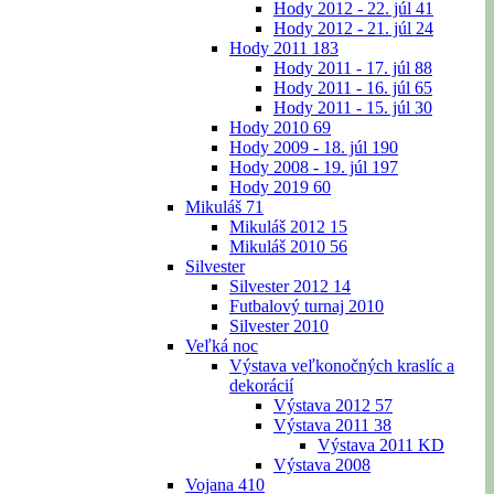
Hody 2012 - 22. júl
41
Hody 2012 - 21. júl
24
Hody 2011
183
Hody 2011 - 17. júl
88
Hody 2011 - 16. júl
65
Hody 2011 - 15. júl
30
Hody 2010
69
Hody 2009 - 18. júl
190
Hody 2008 - 19. júl
197
Hody 2019
60
Mikuláš
71
Mikuláš 2012
15
Mikuláš 2010
56
Silvester
Silvester 2012
14
Futbalový turnaj 2010
Silvester 2010
Veľká noc
Výstava veľkonočných kraslíc a
dekorácií
Výstava 2012
57
Výstava 2011
38
Výstava 2011 KD
Výstava 2008
Vojana
410