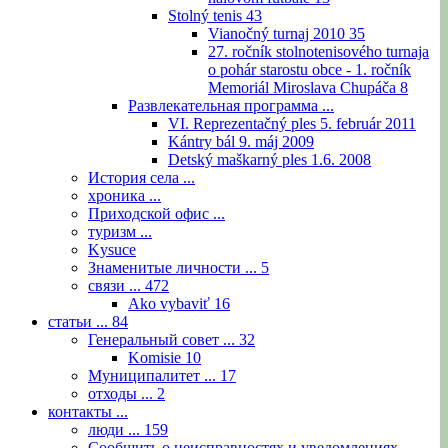
Stolný tenis
43
Vianočný turnaj 2010
35
27. ročník stolnotenisového turnaja
o pohár starostu obce - 1. ročník
Memoriál Miroslava Chupáča
8
Развлекательная программа ...
VI. Reprezentačný ples 5. február 2011
Kántry bál 9. máj 2009
Detský maškarný ples 1.6. 2008
История села ...
хроника ...
Приходской офис ...
туризм ...
Kysuce
Знаменитые личности ...
5
связи ...
472
Ako vybaviť
16
статьи ...
84
Генеральный совет ...
32
Komisie
10
Муниципалитет ...
17
отходы ...
2
контакты ...
люди ...
159
Сообщить о неисправностях и уведомлениях ...