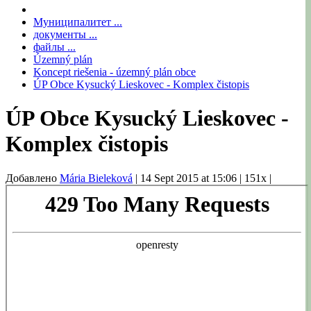
Муниципалитет ...
документы ...
файлы ...
Územný plán
Koncept riešenia - územný plán obce
ÚP Obce Kysucký Lieskovec - Komplex čistopis
ÚP Obce Kysucký Lieskovec -
Komplex čistopis
Добавлено
Mária Bieleková
|
14 Sept 2015 at 15:06
|
151x
|