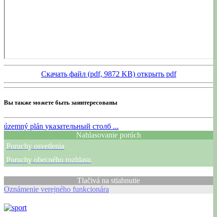
Скачать файл (pdf, 9872 KB)
открыть pdf
Вы также можете быть заинтересованы
územný plán
указательный столб ...
Nahlasovanie porúch
Poruchy osvetlenia
Poruchy obecného rozhlasu
Tlačivá na stiahnutie
Oznámenie verejného funkcionára