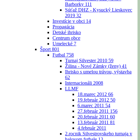
Barborky
111
Súťaž DHZ - Kysucký Lieskovec
2019
32
Investície v obci
14
Propagácia
Detské ihrisko
Centrum obce
Umelecké
7
Šport
801
Futbal
758
Turnaj Silvester 2010
59
Žilina - Nové Zámky (ženy)
41
Ihrisko s umelou trávou, výstavba
62
Internacionáli 2008
LLMF
18.marec 2012
66
19.február 2012
50
6.marec 2011
54
27.február 2011
156
20.február 2011
60
13.február 2011
81
4.február 2011
2.rocnik Silvestrovskeho turnaja v
halovom futbale
13