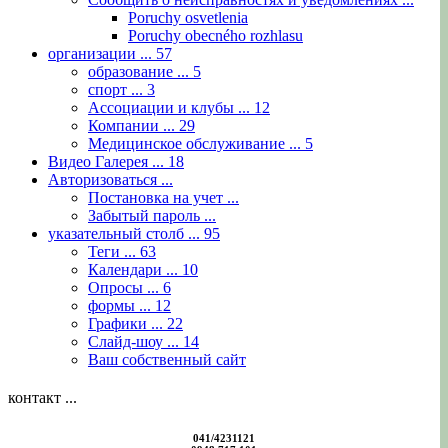
Poruchy osvetlenia
Poruchy obecného rozhlasu
организации ...
57
образование ...
5
спорт ...
3
Ассоциации и клубы ...
12
Компании ...
29
Медицинское обслуживание ...
5
Видео Галерея ...
18
Авторизоваться ...
Постановка на учет ...
Забытый пароль ...
указательный столб ...
95
Теги ...
63
Календари ...
10
Опросы ...
6
формы ...
12
Графики ...
22
Слайд-шоу ...
14
Ваш собственный сайт
контакт ...
041/4231121