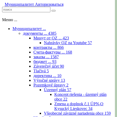
Муниципалитет
Авторизоваться
Меню ...
Муниципалитет ...
документы ...
4385
Минут от OZ ...
423
Nahrávky OZ na Youtube
57
контракты ...
866
Счета-фактуры ...
168
заказы ...
1587
бюджет ...
93
Záverečný účet
90
Tlačivá
5
директива ...
10
Výročné správy
13
Pozemkové úpravy
2
Územný plán
57
Koncept riešenia - územný plán
obce
22
Zmena a doplnok č.1 ÚPN-O
Kysucký Lieskovec
34
Všeobecné záväzné nariadenia obce
159