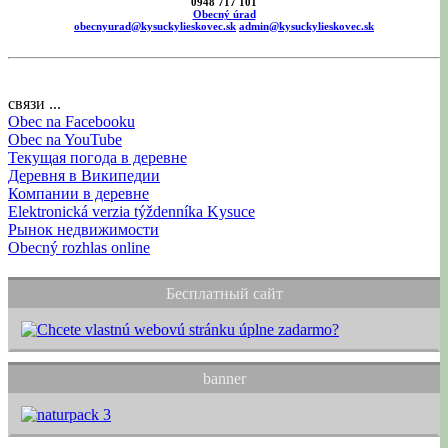
0948 717 101
Obecný úrad
obecnyurad@kysuckylieskovec.sk
admin@kysuckylieskovec.sk
связи ...
Obec na Facebooku
Obec na YouTube
Текущая погода в деревне
Деревня в Википедии
Компании в деревне
Elektronická verzia týždenníka Kysuce
Рынок недвижимости
Obecný rozhlas online
Бесплатный сайт
banner