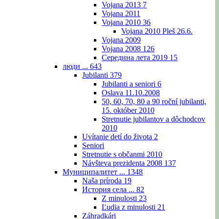
Vojana 2013
7
Vojana 2011
Vojana 2010
36
Vojana 2010 Pleš 26.6.
Vojana 2009
Vojana 2008
126
Середина лета 2019
15
люди ...
643
Jubilanti
379
Jubilanti a seniori
6
Oslava 11.10.2008
50, 60, 70, 80 a 90 roční jubilanti,
15. október 2010
Stretnutie jubilantov a dôchodcov
2010
Uvítanie detí do života
2
Seniori
Stretnutie s občanmi 2010
Návšteva prezidenta 2008
137
Муниципалитет ...
1348
Naša príroda
19
История села ...
82
Z minulosti
23
Ľudia z minulosti
21
Záhradkári