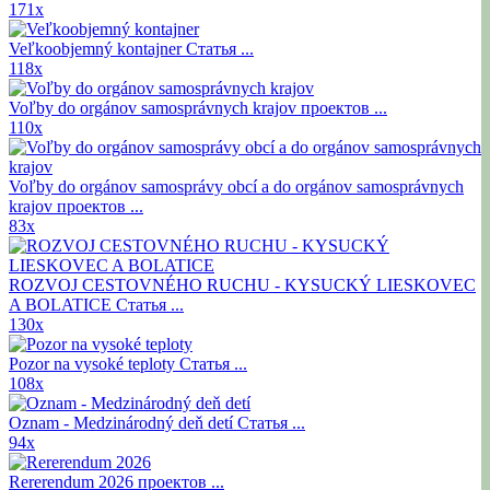
171x
Veľkoobjemný kontajner
Статья ...
118x
Voľby do orgánov samosprávnych krajov
проектов ...
110x
Voľby do orgánov samosprávy obcí a do orgánov samosprávnych
krajov
проектов ...
83x
ROZVOJ CESTOVNÉHO RUCHU - KYSUCKÝ LIESKOVEC
A BOLATICE
Статья ...
130x
Pozor na vysoké teploty
Статья ...
108x
Oznam - Medzinárodný deň detí
Статья ...
94x
Rererendum 2026
проектов ...