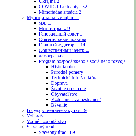
Ukrajina
2
COVID-19 aktuality
132
Mimoriadna situácia
2
Муниципальный офис ...
мэр ...
Министры ...
9
Генеральный совет ...
Обязательные правила
Главный аудитор ...
14
Общественный центр ...
демография ...
Program hospodárskeho a sociálneho rozvoja
História obce
Prírodné pomery
Technická infraštruktúra
Doprava
Životné prostredie
Obyvateľstvo
Vzdelanie a zamestnanosť
Bývanie
Государственные закупки
19
Voľby
6
Vodné hospodárstvo
Stavebný úrad
Stavebný úrad
189