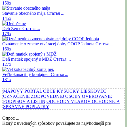
150x
Stavanie obecného mája
Статья ...
145x
Deň Zeme
Статья ...
179x
Oznámenie o zmene otváracej doby COOP Jednota
Статья ...
160x
Deň matiek spojený s MDŽ
Статья ...
127x
Veľkokapacitný kontajner.
Статья ...
181x
MAPOVÝ PORTÁL OBCE KYSUCKÝ LIESKOVEC
OZNAČENIE ZODPOVEDNEJ OSOBY
OVEROVANIE
PODPISOV A LISTÍN
ODCHODY VLAKOV OCHODNICA
SPRÁVNE POPLATKY
Опрос ...
Ktorý z uvedených spôsobov považujete za najvhodnejší pre