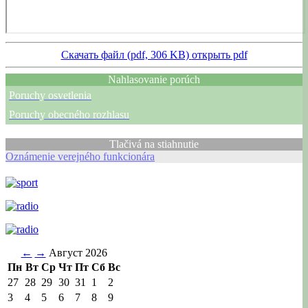
Скачать файл (pdf, 306 KB)
открыть pdf
Nahlasovanie porúch
Poruchy osvetlenia
Poruchy obecného rozhlasu
Tlačivá na stiahnutie
Oznámenie verejného funkcionára
←
→
Август 2026
Пн
Вт
Ср
Чт
Пт
Сб
Вс
27
28
29
30
31
1
2
3
4
5
6
7
8
9