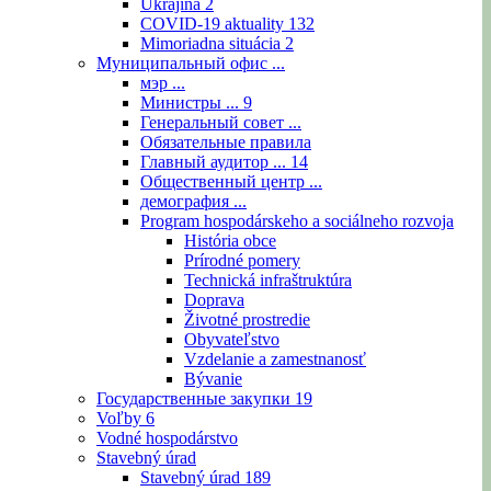
Ukrajina
2
COVID-19 aktuality
132
Mimoriadna situácia
2
Муниципальный офис ...
мэр ...
Министры ...
9
Генеральный совет ...
Обязательные правила
Главный аудитор ...
14
Общественный центр ...
демография ...
Program hospodárskeho a sociálneho rozvoja
História obce
Prírodné pomery
Technická infraštruktúra
Doprava
Životné prostredie
Obyvateľstvo
Vzdelanie a zamestnanosť
Bývanie
Государственные закупки
19
Voľby
6
Vodné hospodárstvo
Stavebný úrad
Stavebný úrad
189