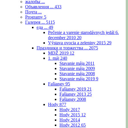
жалобы ...
Объявления ...
433
Почта ...
Programy
5
Галерея ...
5115
еда ...
49
Pečenie a varenie starodávnych jedál 6.
december 2010
20
Výstava ovocia a zeleniny 2015
29
Праздники и торжества ...
2075
MDŽ 2019
12
1. máj
240
Stavanie mája 2011
Stavanie mája 2009
Stavanie mája 2008
Stavanie mája 2019
9
Fašiangy
95
Fašiangy 2019
21
Fašiangy 2013
25
Fašiangy 2008
Hody
877
Hody 2017
Hody 2015
12
Hody 2014
Hody 2012
65