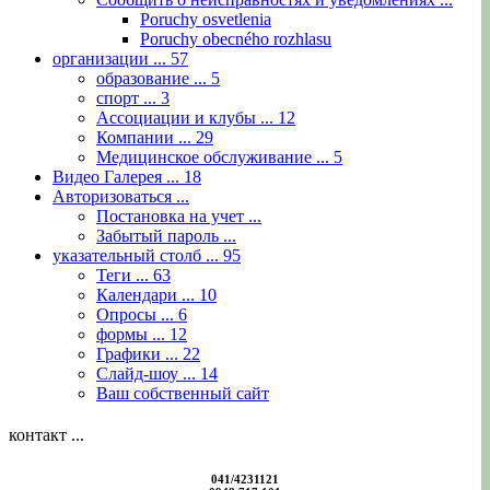
Poruchy osvetlenia
Poruchy obecného rozhlasu
организации ...
57
образование ...
5
спорт ...
3
Ассоциации и клубы ...
12
Компании ...
29
Медицинское обслуживание ...
5
Видео Галерея ...
18
Авторизоваться ...
Постановка на учет ...
Забытый пароль ...
указательный столб ...
95
Теги ...
63
Календари ...
10
Опросы ...
6
формы ...
12
Графики ...
22
Слайд-шоу ...
14
Ваш собственный сайт
контакт ...
041/4231121