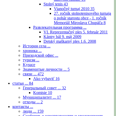
Stolný tenis
43
Vianočný turnaj 2010
35
27. ročník stolnotenisového turnaja
o pohár starostu obce - 1. ročník
Memoriál Miroslava Chupáča
8
Развлекательная программа ...
VI. Reprezentačný ples 5. február 2011
Kántry bál 9. máj 2009
Detský maškarný ples 1.6. 2008
История села ...
хроника ...
Приходской офис ...
туризм ...
Kysuce
Знаменитые личности ...
5
связи ...
472
Ako vybaviť
16
статьи ...
84
Генеральный совет ...
32
Komisie
10
Муниципалитет ...
17
отходы ...
2
контакты ...
люди ...
159
Сообщить о неисправностях и уведомлениях ...