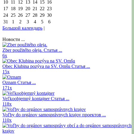
10
11
12
13
14
15
16
17
18
19
20
21
22
23
24
25
26
27
28
29
30
31
1
2
3
4
5
6
Большой календарь
|
Новости ...
Zber použitého oleja.
Статья ...
6x
Obec Klubina pozýva na SV. Omšu
Статья ...
15x
Oznam
Статья ...
171x
Veľkoobjemný kontajner
Статья ...
118x
Voľby do orgánov samosprávnych krajov
проектов ...
110x