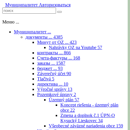
Муниципалитет
Авторизоваться
Меню ...
Муниципалитет ...
документы ...
4385
Минут от OZ ...
423
Nahrávky OZ na Youtube
57
контракты ...
866
Счета-фактуры ...
168
заказы ...
1587
бюджет ...
93
Záverečný účet
90
Tlačivá
5
директива ...
10
Výročné správy
13
Pozemkové úpravy
2
Územný plán
57
Koncept riešenia - územný plán
obce
22
Zmena a doplnok č.1 ÚPN-O
Kysucký Lieskovec
34
Všeobecné záväzné nariadenia obce
159