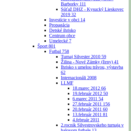
Barborky
111
Súťaž DHZ - Kysucký Lieskovec
2019
32
Investície v obci
14
Propagácia
Detské ihrisko
Centrum obce
Umelecké
7
Šport
801
Futbal
758
Turnaj Silvester 2010
59
Žilina - Nové Zámky (ženy)
41
Ihrisko s umelou trávou, výstavba
62
Internacionáli 2008
LLMF
18.marec 2012
66
19.február 2012
50
6.marec 2011
54
27.február 2011
156
20.február 2011
60
13.február 2011
81
4.február 2011
2.rocnik Silvestrovskeho turnaja v
halovom futbale
13