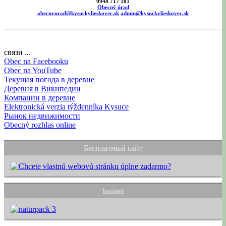
0948 717 101
Obecný úrad
obecnyurad@kysuckylieskovec.sk
admin@kysuckylieskovec.sk
связи ...
Obec na Facebooku
Obec na YouTube
Текущая погода в деревне
Деревня в Википедии
Компании в деревне
Elektronická verzia týždenníka Kysuce
Рынок недвижимости
Obecný rozhlas online
Бесплатный сайт
banner