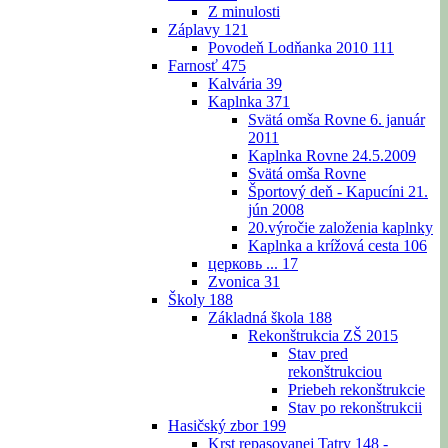
Z minulosti
Záplavy
121
Povodeň Lodňanka 2010
111
Farnosť
475
Kalvária
39
Kaplnka
371
Svätá omša Rovne 6. január
2011
Kaplnka Rovne 24.5.2009
Svätá omša Rovne
Športový deň - Kapucíni 21.
jún 2008
20.výročie založenia kaplnky
Kaplnka a krížová cesta
106
церковь ...
17
Zvonica
31
Školy
188
Základná škola
188
Rekonštrukcia ZŠ 2015
Stav pred
rekonštrukciou
Priebeh rekonštrukcie
Stav po rekonštrukcii
Hasičský zbor
199
Krst repasovanej Tatry 148 -