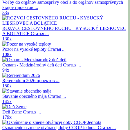
Voľby do orgánov samosprávy obcí a do orgánov samosprávnych
krajov
проектов ...
83x
ROZVOJ CESTOVNÉHO RUCHU - KYSUCKÝ LIESKOVEC
A BOLATICE
Статья ...
130x
Pozor na vysoké teploty
Статья ...
108x
Oznam - Medzinárodný deň detí
Статья ...
94x
Rererendum 2026
проектов ...
150x
Stavanie obecného mája
Статья ...
145x
Deň Zeme
Статья ...
179x
Oznámenie o zmene otváracej doby COOP Jednota
Статья ...