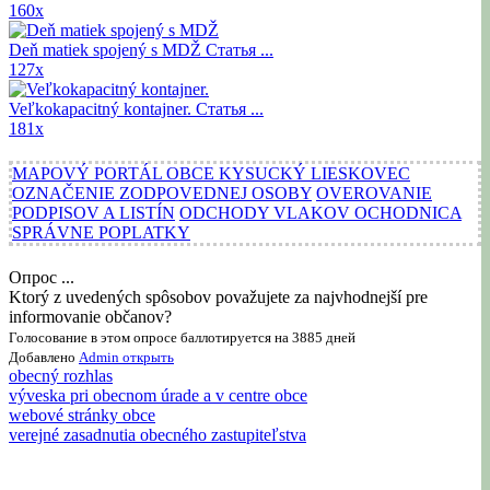
160x
Deň matiek spojený s MDŽ
Статья ...
127x
Veľkokapacitný kontajner.
Статья ...
181x
MAPOVÝ PORTÁL OBCE KYSUCKÝ LIESKOVEC
OZNAČENIE ZODPOVEDNEJ OSOBY
OVEROVANIE
PODPISOV A LISTÍN
ODCHODY VLAKOV OCHODNICA
SPRÁVNE POPLATKY
Опрос ...
Ktorý z uvedených spôsobov považujete za najvhodnejší pre
informovanie občanov?
Голосование в этом опросе баллотируется на 3885 дней
Добавлено
Admin
открыть
obecný rozhlas
výveska pri obecnom úrade a v centre obce
webové stránky obce
verejné zasadnutia obecného zastupiteľstva