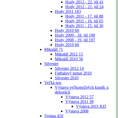
Hody 2012 - 22. júl
41
Hody 2012 - 21. júl
24
Hody 2011
183
Hody 2011 - 17. júl
88
Hody 2011 - 16. júl
65
Hody 2011 - 15. júl
30
Hody 2010
69
Hody 2009 - 18. júl
190
Hody 2008 - 19. júl
197
Hody 2019
60
Mikuláš
71
Mikuláš 2012
15
Mikuláš 2010
56
Silvester
Silvester 2012
14
Futbalový turnaj 2010
Silvester 2010
Veľká noc
Výstava veľkonočných kraslíc a
dekorácií
Výstava 2012
57
Výstava 2011
38
Výstava 2011 KD
Výstava 2008
Vojana
410