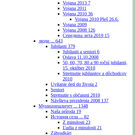
Vojana 2013
7
Vojana 2011
Vojana 2010
36
Vojana 2010 Pleš 26.6.
Vojana 2009
Vojana 2008
126
Середина лета 2019
15
люди ...
643
Jubilanti
379
Jubilanti a seniori
6
Oslava 11.10.2008
50, 60, 70, 80 a 90 roční jubilanti,
15. október 2010
Stretnutie jubilantov a dôchodcov
2010
Uvítanie detí do života
2
Seniori
Stretnutie s občanmi 2010
Návšteva prezidenta 2008
137
Муниципалитет ...
1348
Naša príroda
19
История села ...
82
Z minulosti
23
Ľudia z minulosti
21
Záhradkári