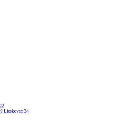
22
ý Lieskovec
34