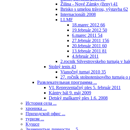
Žilina - Nové Zámky (ženy)
41
Ihrisko s umelou trávou, výstavba
62
Internacionáli 2008
LLMF
18.marec 2012
66
19.február 2012
50
6.marec 2011
54
27.február 2011
156
20.február 2011
60
13.február 2011
81
4.február 2011
2.rocnik Silvestrovskeho turnaja v h
Stolný tenis
43
Vianočný turnaj 2010
35
27. ročník stolnotenisového turnaja 
Развлекательная программа ...
VI. Reprezentačný ples 5. február 2011
Kántry bál 9. máj 2009
Detský maškarný ples 1.6. 2008
История села ...
хроника ...
Приходской офис ...
туризм ...
Kysuce
Знаменитые личности ...
5