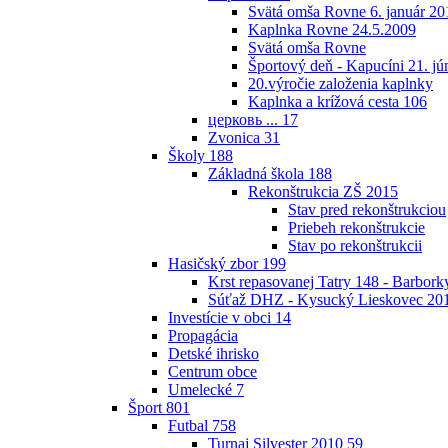
Svätá omša Rovne 6. január 20
Kaplnka Rovne 24.5.2009
Svätá omša Rovne
Športový deň - Kapucíni 21. jú
20.výročie založenia kaplnky
Kaplnka a krížová cesta
106
церковь ...
17
Zvonica
31
Školy
188
Základná škola
188
Rekonštrukcia ZŠ 2015
Stav pred rekonštrukciou
Priebeh rekonštrukcie
Stav po rekonštrukcii
Hasičský zbor
199
Krst repasovanej Tatry 148 - Barbor
Súťaž DHZ - Kysucký Lieskovec 20
Investície v obci
14
Propagácia
Detské ihrisko
Centrum obce
Umelecké
7
Šport
801
Futbal
758
Turnaj Silvester 2010
59