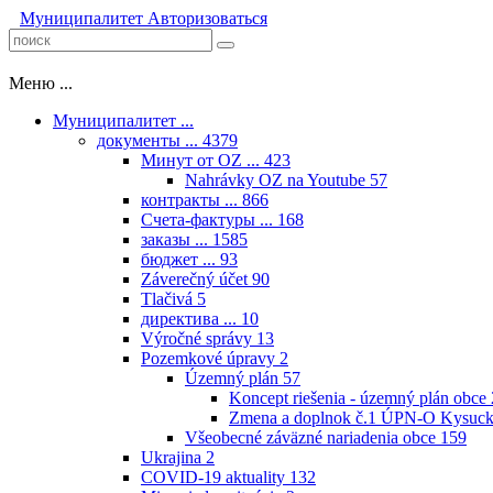
Муниципалитет
Авторизоваться
Меню ...
Муниципалитет ...
документы ...
4379
Минут от OZ ...
423
Nahrávky OZ na Youtube
57
контракты ...
866
Счета-фактуры ...
168
заказы ...
1585
бюджет ...
93
Záverečný účet
90
Tlačivá
5
директива ...
10
Výročné správy
13
Pozemkové úpravy
2
Územný plán
57
Koncept riešenia - územný plán obce
Zmena a doplnok č.1 ÚPN-O Kysuck
Všeobecné záväzné nariadenia obce
159
Ukrajina
2
COVID-19 aktuality
132