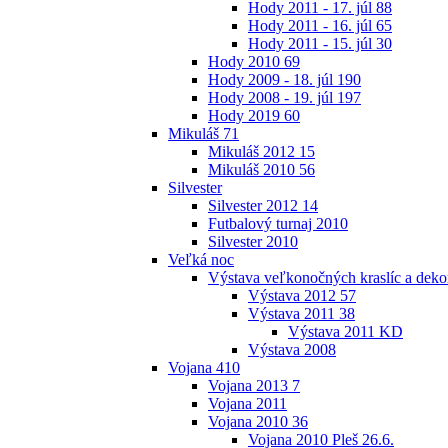
Hody 2011 - 17. júl
88
Hody 2011 - 16. júl
65
Hody 2011 - 15. júl
30
Hody 2010
69
Hody 2009 - 18. júl
190
Hody 2008 - 19. júl
197
Hody 2019
60
Mikuláš
71
Mikuláš 2012
15
Mikuláš 2010
56
Silvester
Silvester 2012
14
Futbalový turnaj 2010
Silvester 2010
Veľká noc
Výstava veľkonočných kraslíc a dekor
Výstava 2012
57
Výstava 2011
38
Výstava 2011 KD
Výstava 2008
Vojana
410
Vojana 2013
7
Vojana 2011
Vojana 2010
36
Vojana 2010 Pleš 26.6.