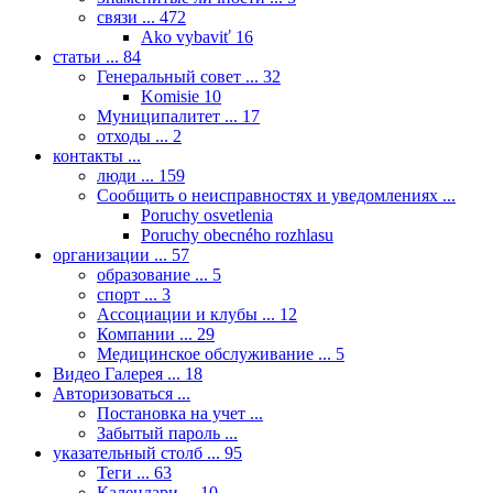
связи ...
472
Ako vybaviť
16
статьи ...
84
Генеральный совет ...
32
Komisie
10
Муниципалитет ...
17
отходы ...
2
контакты ...
люди ...
159
Сообщить о неисправностях и уведомлениях ...
Poruchy osvetlenia
Poruchy obecného rozhlasu
организации ...
57
образование ...
5
спорт ...
3
Ассоциации и клубы ...
12
Компании ...
29
Медицинское обслуживание ...
5
Видео Галерея ...
18
Авторизоваться ...
Постановка на учет ...
Забытый пароль ...
указательный столб ...
95
Теги ...
63
Календари ...
10