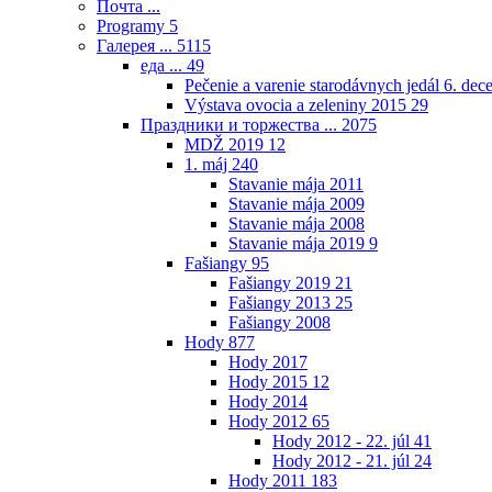
Почта ...
Programy
5
Галерея ...
5115
еда ...
49
Pečenie a varenie starodávnych jedál 6. de
Výstava ovocia a zeleniny 2015
29
Праздники и торжества ...
2075
MDŽ 2019
12
1. máj
240
Stavanie mája 2011
Stavanie mája 2009
Stavanie mája 2008
Stavanie mája 2019
9
Fašiangy
95
Fašiangy 2019
21
Fašiangy 2013
25
Fašiangy 2008
Hody
877
Hody 2017
Hody 2015
12
Hody 2014
Hody 2012
65
Hody 2012 - 22. júl
41
Hody 2012 - 21. júl
24
Hody 2011
183