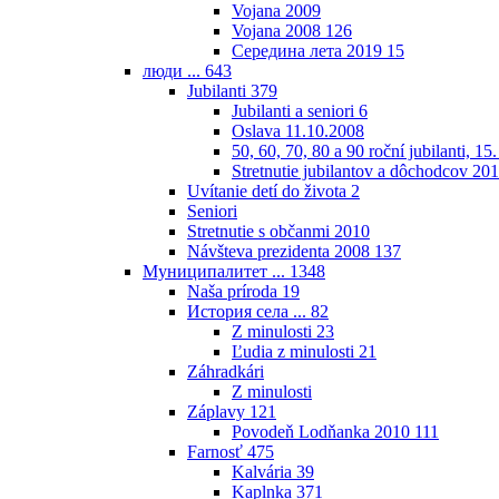
Vojana 2009
Vojana 2008
126
Середина лета 2019
15
люди ...
643
Jubilanti
379
Jubilanti a seniori
6
Oslava 11.10.2008
50, 60, 70, 80 a 90 roční jubilanti, 15
Stretnutie jubilantov a dôchodcov 20
Uvítanie detí do života
2
Seniori
Stretnutie s občanmi 2010
Návšteva prezidenta 2008
137
Муниципалитет ...
1348
Naša príroda
19
История села ...
82
Z minulosti
23
Ľudia z minulosti
21
Záhradkári
Z minulosti
Záplavy
121
Povodeň Lodňanka 2010
111
Farnosť
475
Kalvária
39
Kaplnka
371