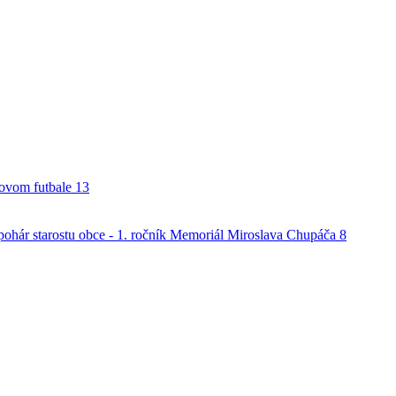
alovom futbale
13
o pohár starostu obce - 1. ročník Memoriál Miroslava Chupáča
8