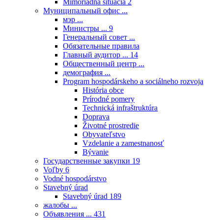
Mimoriadna situácia
2
Муниципальный офис ...
мэр ...
Министры ...
9
Генеральный совет ...
Обязательные правила
Главный аудитор ...
14
Общественный центр ...
демография ...
Program hospodárskeho a sociálneho rozvoja
História obce
Prírodné pomery
Technická infraštruktúra
Doprava
Životné prostredie
Obyvateľstvo
Vzdelanie a zamestnanosť
Bývanie
Государственные закупки
19
Voľby
6
Vodné hospodárstvo
Stavebný úrad
Stavebný úrad
189
жалобы ...
Объявления ...
431