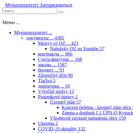
Муниципалитет
Авторизоваться
Меню ...
Муниципалитет ...
документы ...
4385
Минут от OZ ...
423
Nahrávky OZ na Youtube
57
контракты ...
866
Счета-фактуры ...
168
заказы ...
1587
бюджет ...
93
Záverečný účet
90
Tlačivá
5
директива ...
10
Výročné správy
13
Pozemkové úpravy
2
Územný plán
57
Koncept riešenia - územný plán obce
Zmena a doplnok č.1 ÚPN-O Kysuck
Všeobecné záväzné nariadenia obce
159
Ukrajina
2
COVID-19 aktuality
132