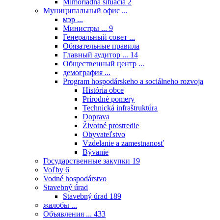
Mimoriadna situácia
2
Муниципальный офис ...
мэр ...
Министры ...
9
Генеральный совет ...
Обязательные правила
Главный аудитор ...
14
Общественный центр ...
демография ...
Program hospodárskeho a sociálneho rozvoja
História obce
Prírodné pomery
Technická infraštruktúra
Doprava
Životné prostredie
Obyvateľstvo
Vzdelanie a zamestnanosť
Bývanie
Государственные закупки
19
Voľby
6
Vodné hospodárstvo
Stavebný úrad
Stavebný úrad
189
жалобы ...
Объявления ...
433