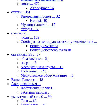
связи ...
472
Ako vybaviť
16
статьи ...
84
Генеральный совет ...
32
Komisie
10
Муниципалитет ...
17
отходы ...
2
контакты ...
люди ...
159
Сообщить о неисправностях и уведомлениях ...
Poruchy osvetlenia
Poruchy obecného rozhlasu
организации ...
57
образование ...
5
спорт ...
3
Ассоциации и клубы ...
12
Компании ...
29
Медицинское обслуживание ...
5
Видео Галерея ...
18
Авторизоваться ...
Постановка на учет ...
Забытый пароль ...
указательный столб ...
95
Теги ...
63
Календари ...
10