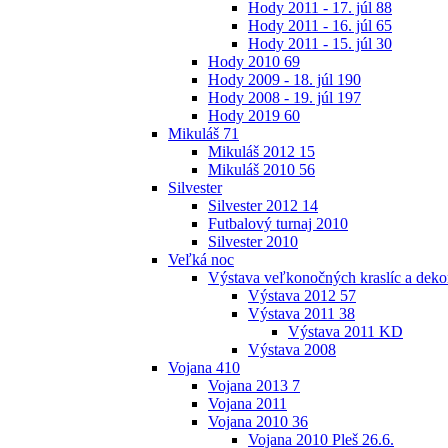
Hody 2011 - 17. júl
88
Hody 2011 - 16. júl
65
Hody 2011 - 15. júl
30
Hody 2010
69
Hody 2009 - 18. júl
190
Hody 2008 - 19. júl
197
Hody 2019
60
Mikuláš
71
Mikuláš 2012
15
Mikuláš 2010
56
Silvester
Silvester 2012
14
Futbalový turnaj 2010
Silvester 2010
Veľká noc
Výstava veľkonočných kraslíc a dekor
Výstava 2012
57
Výstava 2011
38
Výstava 2011 KD
Výstava 2008
Vojana
410
Vojana 2013
7
Vojana 2011
Vojana 2010
36
Vojana 2010 Pleš 26.6.