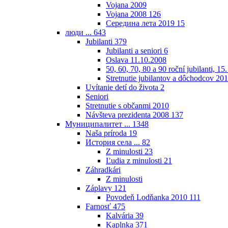
Vojana 2009
Vojana 2008
126
Середина лета 2019
15
люди ...
643
Jubilanti
379
Jubilanti a seniori
6
Oslava 11.10.2008
50, 60, 70, 80 a 90 roční jubilanti, 15
Stretnutie jubilantov a dôchodcov 20
Uvítanie detí do života
2
Seniori
Stretnutie s občanmi 2010
Návšteva prezidenta 2008
137
Муниципалитет ...
1348
Naša príroda
19
История села ...
82
Z minulosti
23
Ľudia z minulosti
21
Záhradkári
Z minulosti
Záplavy
121
Povodeň Lodňanka 2010
111
Farnosť
475
Kalvária
39
Kaplnka
371