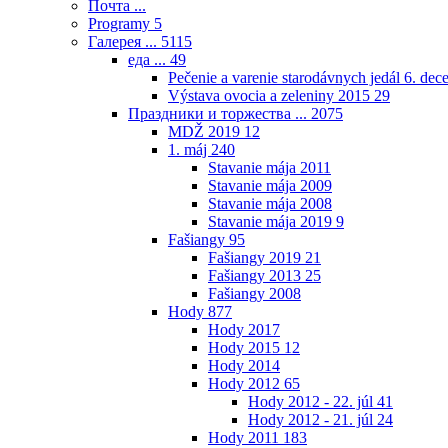
Почта ...
Programy
5
Галерея ...
5115
еда ...
49
Pečenie a varenie starodávnych jedál 6. de
Výstava ovocia a zeleniny 2015
29
Праздники и торжества ...
2075
MDŽ 2019
12
1. máj
240
Stavanie mája 2011
Stavanie mája 2009
Stavanie mája 2008
Stavanie mája 2019
9
Fašiangy
95
Fašiangy 2019
21
Fašiangy 2013
25
Fašiangy 2008
Hody
877
Hody 2017
Hody 2015
12
Hody 2014
Hody 2012
65
Hody 2012 - 22. júl
41
Hody 2012 - 21. júl
24
Hody 2011
183