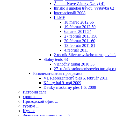
Žilina - Nové Zámky (ženy)
41
Ihrisko s umelou trávou, výstavba
62
Internacionáli 2008
LLMF
18.marec 2012
66
19.február 2012
50
6.marec 2011
54
27.február 2011
156
20.február 2011
60
13.február 2011
81
4.február 2011
2.rocnik Silvestrovskeho turnaja v h
Stolný tenis
43
Vianočný turnaj 2010
35
27. ročník stolnotenisového turnaja 
Развлекательная программа ...
VI. Reprezentačný ples 5. február 2011
Kántry bál 9. máj 2009
Detský maškarný ples 1.6. 2008
История села ...
хроника ...
Приходской офис ...
туризм ...
Kysuce
Знаменитые личности ...
5