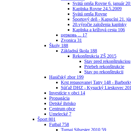
Svätá omša Rovne 6. január 20
Kaplnka Rovne 24.5.2009
Svätá omša Rovne
Športový deň - Kapucíni 21. jú
20.výročie založenia kaplnky
Kaplnka a krížová cesta
106
церковь ...
17
Zvonica
31
Školy
188
Základná škola
188
Rekonštrukcia ZŠ 2015
Stav pred rekonštrukciou
Priebeh rekonštrukcie
Stav po rekonštrukcii
Hasičský zbor
199
Krst repasovanej Tatry 148 - Barbor
Súťaž DHZ - Kysucký Lieskovec 20
Investície v obci
14
Propagácia
Detské ihrisko
Centrum obce
Umelecké
7
Šport
801
Futbal
758
Turnaj Silvester 2010
59