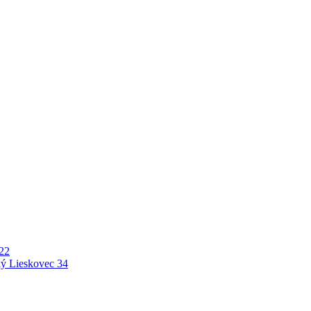
22
ý Lieskovec
34