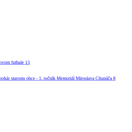
alovom futbale
13
o pohár starostu obce - 1. ročník Memoriál Miroslava Chupáča
8