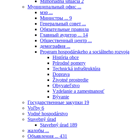
Mimoriadna situácia
2
Муниципальный офис ...
мэр ...
Министры ...
9
Генеральный совет ...
Обязательные правила
Главный аудитор ...
14
Общественный центр ...
демография ...
Program hospodárskeho a sociálneho rozvoja
História obce
Prírodné pomery
Technická infraštruktúra
Doprava
Životné prostredie
Obyvateľstvo
Vzdelanie a zamestnanosť
Bývanie
Государственные закупки
19
Voľby
6
Vodné hospodárstvo
Stavebný úrad
Stavebný úrad
189
жалобы ...
Объявления ...
431