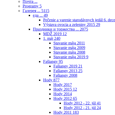
Почта ...
Programy
5
Галерея ...
5115
еда ...
49
Pečenie a varenie starodávnych jedál 6. de
Výstava ovocia a zeleniny 2015
29
Праздники и торжества ...
2075
MDŽ 2019
12
1. máj
240
Stavanie mája 2011
Stavanie mája 2009
Stavanie mája 2008
Stavanie mája 2019
9
Fašiangy
95
Fašiangy 2019
21
Fašiangy 2013
25
Fašiangy 2008
Hody
877
Hody 2017
Hody 2015
12
Hody 2014
Hody 2012
65
Hody 2012 - 22. júl
41
Hody 2012 - 21. júl
24
Hody 2011
183