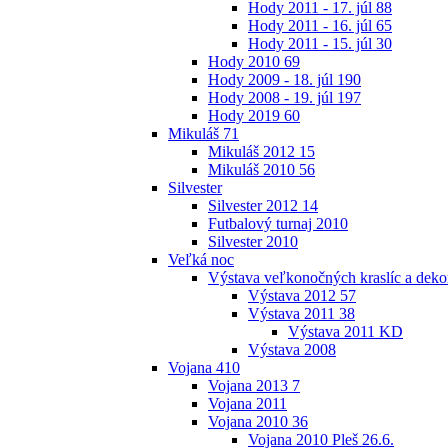
Hody 2011 - 17. júl
88
Hody 2011 - 16. júl
65
Hody 2011 - 15. júl
30
Hody 2010
69
Hody 2009 - 18. júl
190
Hody 2008 - 19. júl
197
Hody 2019
60
Mikuláš
71
Mikuláš 2012
15
Mikuláš 2010
56
Silvester
Silvester 2012
14
Futbalový turnaj 2010
Silvester 2010
Veľká noc
Výstava veľkonočných kraslíc a dekor
Výstava 2012
57
Výstava 2011
38
Výstava 2011 KD
Výstava 2008
Vojana
410
Vojana 2013
7
Vojana 2011
Vojana 2010
36
Vojana 2010 Pleš 26.6.