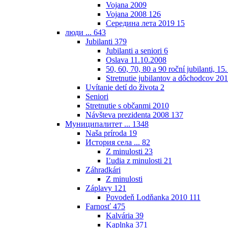
Vojana 2009
Vojana 2008
126
Середина лета 2019
15
люди ...
643
Jubilanti
379
Jubilanti a seniori
6
Oslava 11.10.2008
50, 60, 70, 80 a 90 roční jubilanti, 15
Stretnutie jubilantov a dôchodcov 20
Uvítanie detí do života
2
Seniori
Stretnutie s občanmi 2010
Návšteva prezidenta 2008
137
Муниципалитет ...
1348
Naša príroda
19
История села ...
82
Z minulosti
23
Ľudia z minulosti
21
Záhradkári
Z minulosti
Záplavy
121
Povodeň Lodňanka 2010
111
Farnosť
475
Kalvária
39
Kaplnka
371