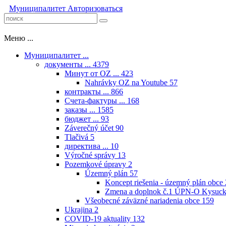
Муниципалитет
Авторизоваться
Меню ...
Муниципалитет ...
документы ...
4379
Минут от OZ ...
423
Nahrávky OZ na Youtube
57
контракты ...
866
Счета-фактуры ...
168
заказы ...
1585
бюджет ...
93
Záverečný účet
90
Tlačivá
5
директива ...
10
Výročné správy
13
Pozemkové úpravy
2
Územný plán
57
Koncept riešenia - územný plán obce
Zmena a doplnok č.1 ÚPN-O Kysuck
Všeobecné záväzné nariadenia obce
159
Ukrajina
2
COVID-19 aktuality
132