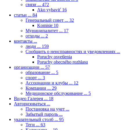
связи ...
472
Ako vybaviť
16
статьи ...
84
Генеральный совет ...
32
Komisie
10
Муниципалитет ...
17
отходы ...
2
контакты ...
люди ...
159
Сообщить о неисправностях и уведомлениях ...
Poruchy osvetlenia
Poruchy obecného rozhlasu
организации ...
57
образование ...
5
спорт ...
3
Ассоциации и клубы ...
12
Компании ...
29
Медицинское обслуживание ...
5
Видео Галерея ...
18
Авторизоваться ...
Постановка на учет ...
Забытый пароль ...
указательный столб ...
95
Теги ...
63
Календари ...
10