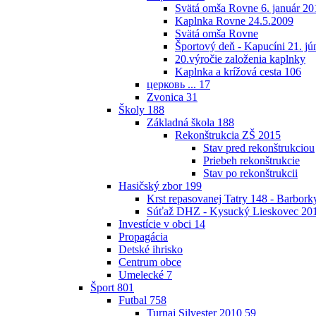
Svätá omša Rovne 6. január 20
Kaplnka Rovne 24.5.2009
Svätá omša Rovne
Športový deň - Kapucíni 21. jú
20.výročie založenia kaplnky
Kaplnka a krížová cesta
106
церковь ...
17
Zvonica
31
Školy
188
Základná škola
188
Rekonštrukcia ZŠ 2015
Stav pred rekonštrukciou
Priebeh rekonštrukcie
Stav po rekonštrukcii
Hasičský zbor
199
Krst repasovanej Tatry 148 - Barbor
Súťaž DHZ - Kysucký Lieskovec 20
Investície v obci
14
Propagácia
Detské ihrisko
Centrum obce
Umelecké
7
Šport
801
Futbal
758
Turnaj Silvester 2010
59