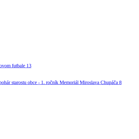
alovom futbale
13
o pohár starostu obce - 1. ročník Memoriál Miroslava Chupáča
8