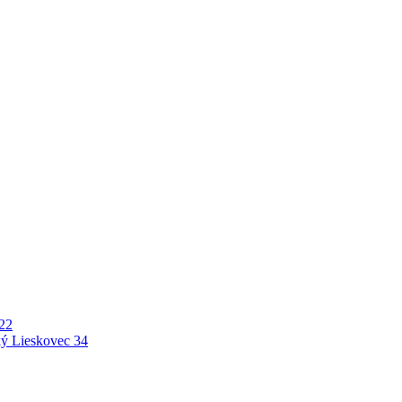
22
ý Lieskovec
34