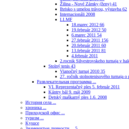
Žilina - Nové Zámky (ženy)
41
Ihrisko s umelou trávou, výstavba
62
Internacionáli 2008
LLMF
18.marec 2012
66
19.február 2012
50
6.marec 2011
54
27.február 2011
156
20.február 2011
60
13.február 2011
81
4.február 2011
2.rocnik Silvestrovskeho turnaja v h
Stolný tenis
43
Vianočný turnaj 2010
35
27. ročník stolnotenisového turnaja 
Развлекательная программа ...
VI. Reprezentačný ples 5. február 2011
Kántry bál 9. máj 2009
Detský maškarný ples 1.6. 2008
История села ...
хроника ...
Приходской офис ...
туризм ...
Kysuce
Знаменитые личности ...
5